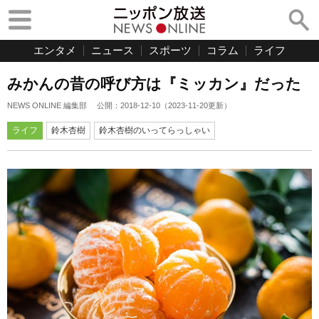
エンタメ
ニュース
スポーツ
コラム
ライフ
みかんの昔の呼び方は『ミッカン』だった
NEWS ONLINE 編集部
公開：
2018-12-10
（
2023-11-20
更新）
ライフ
鈴木杏樹
鈴木杏樹のいってらっしゃい