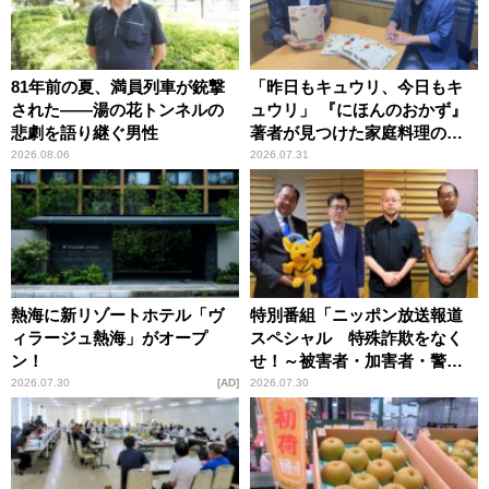
81年前の夏、満員列車が銃撃
「昨日もキュウリ、今日もキ
された――湯の花トンネルの
ュウリ」 『にほんのおかず』
悲劇を語り継ぐ男性
著者が見つけた家庭料理の知
恵
2026.08.06
2026.07.31
熱海に新リゾートホテル「ヴ
特別番組「ニッポン放送報道
ィラージュ熱海」がオープ
スペシャル 特殊詐欺をなく
ン！
せ！～被害者・加害者・警視
庁が語るトクリュウの実態
2026.07.30
AD
2026.07.30
～」放送