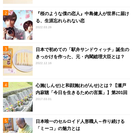
『桜のような僕の恋人』中島健人が世界に届け
る、生涯忘れられない恋
2022.03.26
日本で初めての「駅弁サンドウィッチ」誕生の
きっかけを作った、元・内閣総理大臣とは？
2022.12.16
心施(しんせ)と和顔施(わがんせ)とは？【瀬戸
内寂聴「今日を生きるための言葉」】第201回
2017.03.01
日本唯一のセルロイド人形職人～作り続ける
「ミーコ」の魅力とは