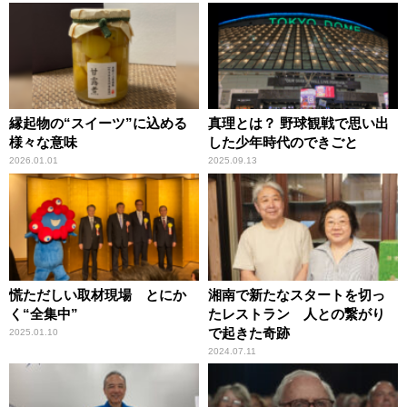
縁起物の“スイーツ”に込める
真理とは？ 野球観戦で思い出
様々な意味
した少年時代のできごと
2026.01.01
2025.09.13
慌ただしい取材現場 とにか
湘南で新たなスタートを切っ
く“全集中”
たレストラン 人との繋がり
で起きた奇跡
2025.01.10
2024.07.11