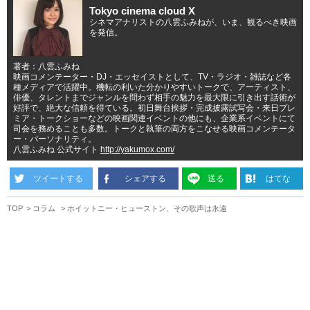
Tokyo cinema cloud X
シネマアナリストの八雲ふみねが、いま、観るべき映画
を発信。
著者：八雲ふみね
映画コメンテーター・DJ・エッセイストとして、TV・ラジオ・雑誌など各
種メディアで活躍中。機転の利いた分かりやすいトークで、アーティスト、
俳優、タレントまでジャンルを問わず相手の魅力を最大限に引き出す話術が
好評で、絶大な信頼を得ている。初日舞台挨拶・完成披露試写会・来日プレ
ミア・トークショーなどの映画関連イベントの他にも、企業系イベントにて
司会を務めることも多数。トークと執筆の両方をこなせる映画コメンテータ
ー・パーソナリティ。
八雲ふみね 公式サイト
http://yakumox.com/
ツイートする
シェアする
送る
はてな
TOP
コラム
ホイットニー・ヒューストン、その歌声は永遠