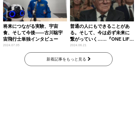
将来につながる実験、宇宙
普通の人にもできることがあ
食、そして今後――古川聡宇
る。そして、今は必ず未来に
宙飛行士単独インタビュー
繋がっていく……『ONE LIFE
奇跡が繋いだ6000の命』
2024.07.05
2024.06.21
新着記事をもっと見る