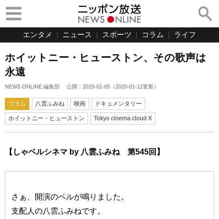
エンタメ
ニュース
スポーツ
コラム
ライフ
ホイットニー・ヒューストン、その歌声は
永遠
NEWS ONLINE 編集部
公開：
2019-01-05
（
2020-01-12
更新）
コラム
八雲ふみね
映画
ドキュメンタリー
ホイットニー・ヒューストン
Tokyo cinema cloud X
【しゃベルシネマ by 八雲ふみね 第545回】
さぁ、開演のベルが鳴りました。
支配人の八雲ふみねです。