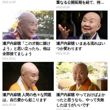
重なる公開延期を経て、待望
2022.11.09
のスクリーンへ
2022.05.28
瀬戸内寂聴「この才能に賭け
瀬戸内寂聴 いまある流れはい
よう」と思い立ったら、他は
つか変わります
全部捨てましょう
2021.05.30
2021.05.31
瀬戸内寂聴 人間の色々な問題
瀬戸内寂聴 やっておけばよか
は、自己愛から起こります
ったと思うなら、やって失敗
したほうがいいです
2021.05.29
2021.05.28