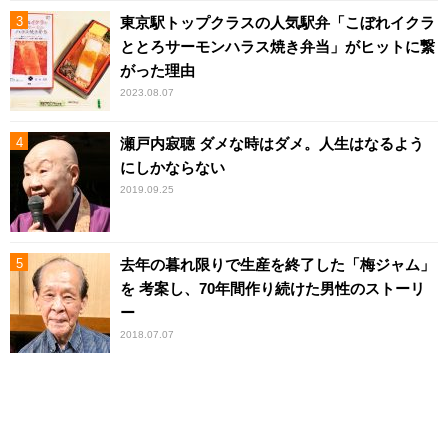
東京駅トップクラスの人気駅弁「こぼれイクラ
ととろサーモンハラス焼き弁当」がヒットに繋
がった理由
2023.08.07
瀬戸内寂聴 ダメな時はダメ。人生はなるよう
にしかならない
2019.09.25
去年の暮れ限りで生産を終了した「梅ジャム」
を 考案し、70年間作り続けた男性のストーリ
ー
2018.07.07