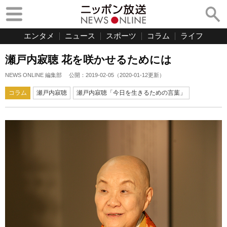
エンタメ
ニュース
スポーツ
コラム
ライフ
瀬戸内寂聴 花を咲かせるためには
NEWS ONLINE 編集部
公開：
2019-02-05
（
2020-01-12
更新）
コラム
瀬戸内寂聴
瀬戸内寂聴「今日を生きるための言葉」