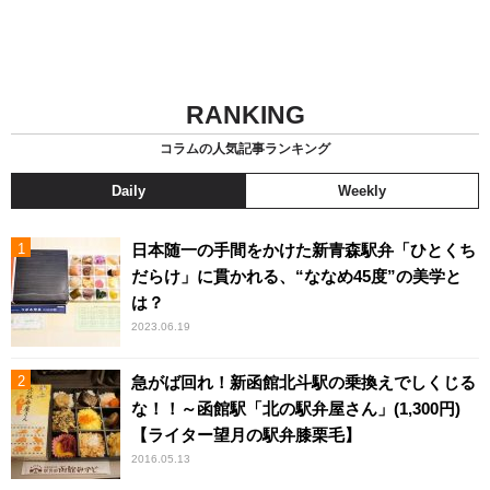
RANKING
コラムの人気記事ランキング
Daily
Weekly
日本随一の手間をかけた新青森駅弁「ひとくち
だらけ」に貫かれる、“ななめ45度”の美学と
は？
2023.06.19
急がば回れ！新函館北斗駅の乗換えでしくじる
な！！～函館駅「北の駅弁屋さん」(1,300円)
【ライター望月の駅弁膝栗毛】
2016.05.13