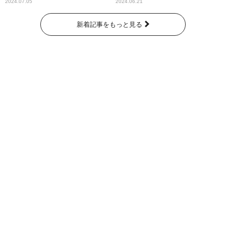
奇跡が繋いだ6000の命』
2024.07.05
2024.06.21
新着記事をもっと見る