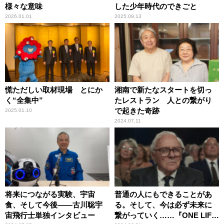
様々な意味
した少年時代のできごと
2026.01.01
2025.09.13
慌ただしい取材現場 とにか
湘南で新たなスタートを切っ
く“全集中”
たレストラン 人との繋がり
で起きた奇跡
2025.01.10
2024.07.11
将来につながる実験、宇宙
普通の人にもできることがあ
食、そして今後――古川聡宇
る。そして、今は必ず未来に
宙飛行士単独インタビュー
繋がっていく……『ONE LIFE