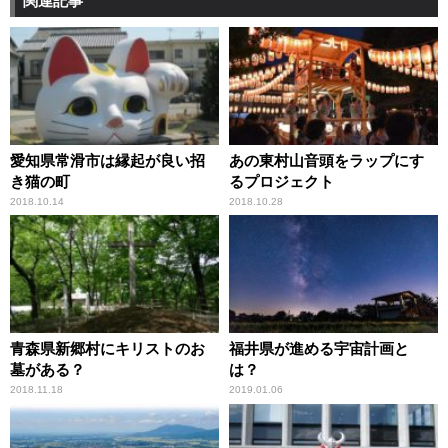
関連記事
愛知県常滑市は縁起が良い招
あの東村山音頭をラップにす
き猫の町
るプロジェクト
2018.10.14
2018.10.28
青森県新郷村にキリストのお
福井県が進める宇宙計画と
墓がある？
は？
2018.11.18
2019.01.06