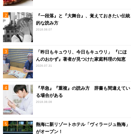
『一段落』と『大舞台』、覚えておきたい伝統
的な読み方
2018.08.07
「昨日もキュウリ、今日もキュウリ」 『にほ
んのおかず』著者が見つけた家庭料理の知恵
2026.07.31
『早急』『重複』の読み方 辞書も間違えてい
る場合がある
2018.08.08
熱海に新リゾートホテル「ヴィラージュ熱海」
がオープン！