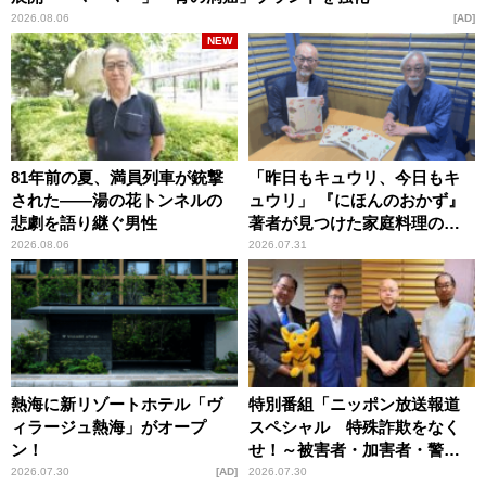
2026.08.06
AD
NEW
81年前の夏、満員列車が銃撃
「昨日もキュウリ、今日もキ
された――湯の花トンネルの
ュウリ」 『にほんのおかず』
悲劇を語り継ぐ男性
著者が見つけた家庭料理の知
恵
2026.08.06
2026.07.31
熱海に新リゾートホテル「ヴ
特別番組「ニッポン放送報道
ィラージュ熱海」がオープ
スペシャル 特殊詐欺をなく
ン！
せ！～被害者・加害者・警視
庁が語るトクリュウの実態
2026.07.30
AD
2026.07.30