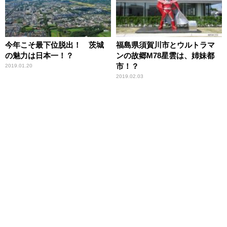
今年こそ最下位脱出！ 茨城
福島県須賀川市とウルトラマ
の魅力は日本一！？
ンの故郷M78星雲は、姉妹都
市！？
2019.01.20
2019.02.03