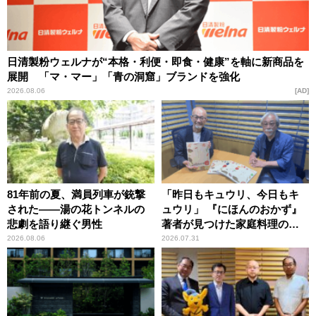
日清製粉ウェルナが“本格・利便・即食・健康”を軸に新商品を
展開 「マ・マー」「青の洞窟」ブランドを強化
2026.08.06
AD
81年前の夏、満員列車が銃撃
「昨日もキュウリ、今日もキ
された――湯の花トンネルの
ュウリ」 『にほんのおかず』
悲劇を語り継ぐ男性
著者が見つけた家庭料理の知
恵
2026.08.06
2026.07.31