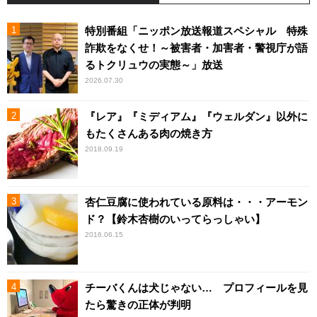
特別番組「ニッポン放送報道スペシャル 特殊
詐欺をなくせ！～被害者・加害者・警視庁が語
るトクリュウの実態～」放送
2026.07.30
『レア』『ミディアム』『ウェルダン』以外に
もたくさんある肉の焼き方
2018.09.19
杏仁豆腐に使われている原料は・・・アーモン
ド？【鈴木杏樹のいってらっしゃい】
2016.06.15
チーバくんは犬じゃない… プロフィールを見
たら驚きの正体が判明