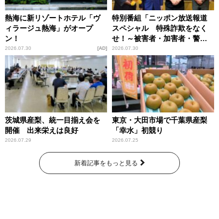
熱海に新リゾートホテル「ヴ
特別番組「ニッポン放送報道
ィラージュ熱海」がオープ
スペシャル 特殊詐欺をなく
ン！
せ！～被害者・加害者・警視
庁が語るトクリュウの実態
2026.07.30
AD
2026.07.30
～」放送
茨城県産梨、統一目揃え会を
東京・大田市場で千葉県産梨
開催 出来栄えは良好
「幸水」初競り
2026.07.29
2026.07.25
新着記事をもっと見る