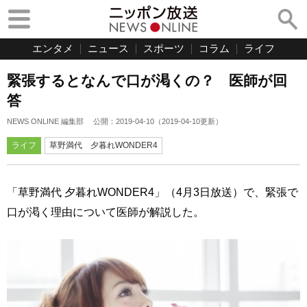
エンタメ
ニュース
スポーツ
コラム
ライフ
緊張するとなんで口が渇くの？ 医師が回
答
NEWS ONLINE 編集部
公開：
2019-04-10
（
2019-04-10
更新）
ライフ
草野満代 夕暮れWONDER4
「草野満代 夕暮れWONDER4」（4月3日放送）で、緊張で
口が渇く理由について医師が解説した。