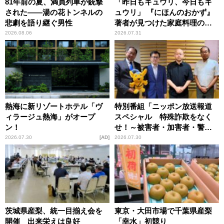
81年前の夏、満員列車が銃撃
「昨日もキュウリ、今日もキ
された――湯の花トンネルの
ュウリ」 『にほんのおかず』
悲劇を語り継ぐ男性
著者が見つけた家庭料理の知
恵
2026.08.06
2026.07.31
熱海に新リゾートホテル「ヴ
特別番組「ニッポン放送報道
ィラージュ熱海」がオープ
スペシャル 特殊詐欺をなく
ン！
せ！～被害者・加害者・警視
庁が語るトクリュウの実態
2026.07.30
AD
2026.07.30
～」放送
茨城県産梨、統一目揃え会を
東京・大田市場で千葉県産梨
開催 出来栄えは良好
「幸水」初競り