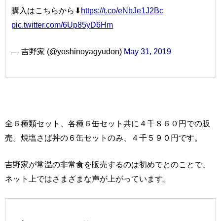
購入はこちらから⬇
https://t.co/eNbJe1J2Bc
pic.twitter.com/6Up85yD6Hm
— 吉野家 (@yoshinoyagyudon)
May 31, 2019
全６種類セット、各種６缶セット共に４千８６０円での販
売。焼塩さば丼の６缶セットのみ、４千５９０円です。
吉野家が常温の非常食を販売するのは初めてとのことで、
ネット上ではさまざまな声が上がっています。