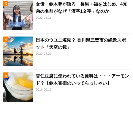
女優・鈴木夢が語る 長男・福をはじめ、4兄
弟の名前がなぜ「漢字1文字」なのか
2023.05.15
日本のウユニ塩湖？ 香川県三豊市の絶景スポ
ット「天空の鏡」
2020.04.20
杏仁豆腐に使われている原料は・・・アーモン
ド？【鈴木杏樹のいってらっしゃい】
2016.06.15