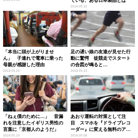
ている、ある日本製品とは
2019.05.31
「本当に頭が上がりませ
足の遅い娘の友達が見せた行
ん」 子連れで電車に乗った
動に驚愕 徒競走でスタート
母親が感謝した理由
の合図が鳴ると…
2019.05.23
2019.05.23
「ねぇ僕のために…」 音漏
あおり運転の対策として注
れを注意したイギリス男性の
目 スマホを『ドライブレコ
言葉に「京都人のようだ」
ーダー』に変える無料のアプ
リ
2019.05.15
2019.05.08