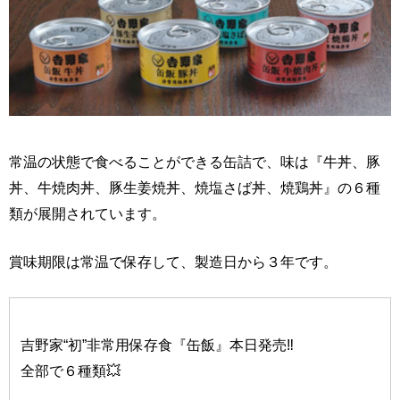
常温の状態で食べることができる缶詰で、味は『牛丼、豚
丼、牛焼肉丼、豚生姜焼丼、焼塩さば丼、焼鶏丼』の６種
類が展開されています。
賞味期限は常温で保存して、製造日から３年です。
吉野家“初”非常用保存食『缶飯』本日発売‼
全部で６種類💥