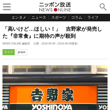
エンタメ
ニュース
スポーツ
コラム
ライフ
「高いけど…ほしい！」 吉野家が発売し
た『非常食』に期待の声が殺到
NEWS ONLINE 編集部
公開：
2019-06-08
（
2019-06-08
更新）
ライフ
grape