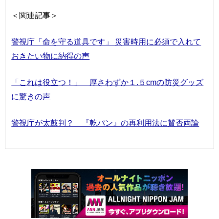
＜関連記事＞
警視庁「命を守る道具です」 災害時用に必須で入れて
おきたい物に納得の声
「これは役立つ！」 厚さわずか１.５cmの防災グッズ
に驚きの声
警視庁が太鼓判？ 『乾パン』の再利用法に賛否両論