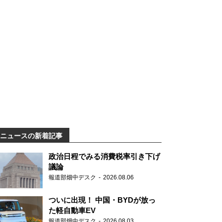
ニュースの新着記事
政治日程でみる消費税率引き下げ
議論
報道部畑中デスク
2026.08.06
ついに出現！ 中国・BYDが放っ
た軽自動車EV
報道部畑中デスク
2026.08.03