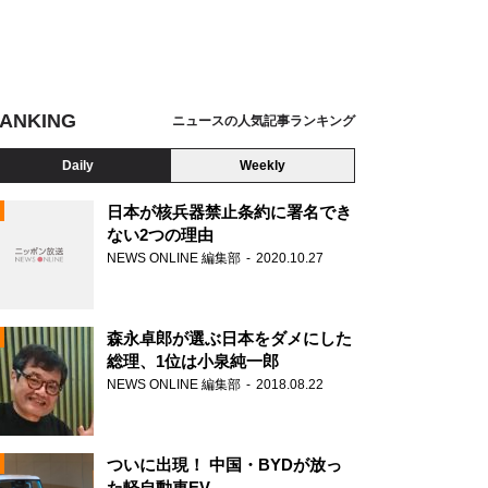
ANKING
ニュースの人気記事ランキング
Daily
Weekly
日本が核兵器禁止条約に署名でき
ない2つの理由
NEWS ONLINE 編集部
2020.10.27
N
森永卓郎が選ぶ日本をダメにした
総理、1位は小泉純一郎
NEWS ONLINE 編集部
2018.08.22
ついに出現！ 中国・BYDが放っ
た軽自動車EV