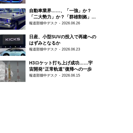
自動車業界……、「一強」か？
「二大勢力」か？「群雄割拠」
か？
報道部畑中デスク
2026.06.26
日産、小型SUVの投入で再建への
はずみとなるか
報道部畑中デスク
2026.06.23
H3ロケット打ち上げ成功……宇
宙開発“正常軌道”復帰への一歩
報道部畑中デスク
2026.06.15