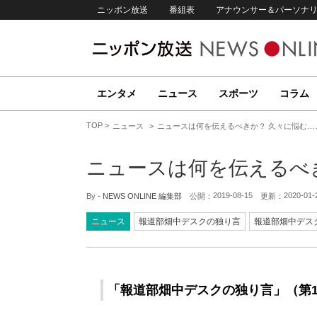
ニッポン放送
番組表
アナウンサー＆パーソナ
エンタメ
ニュース
スポーツ
コラム
TOP
ニュース
ニュースは何を伝えるべきか？ 久々に悩む…
ニュースは何を伝えるべ
2019-08-15
2020-01-
By -
NEWS ONLINE 編集部
公開：
更新：
ニュース
報道部畑中デスクの独り言
報道部畑中デス
「報道部畑中デスクの独り言」（第1