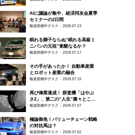
AIに議論が集中、経済同友会夏季
セミナーの2日間
報道部畑中デスク
2026.07.23
眠れる獅子ならぬ“眠れる高級ミ
ニバンの元祖”覚醒なるか？
報道部畑中デスク
2026.07.17
その手があったか！ 自動車産業
とロボット産業の融合
報道部畑中デスク
2026.07.15
再び偉業達成！ 探査機「はやぶ
さ2」、第二の“人生”粛々とこな
す
報道部畑中デスク
2026.07.07
極論御免！バリューチェーン戦略
の対抗馬は？
報道部畑中デスク
2026.07.02