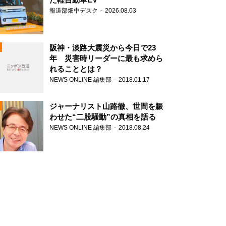
報道部畑中デスク
2026.08.03
阪神・淡路大震災から今日で23
年 災害時リーダーに最も求めら
れることとは？
N
NEWS ONLINE 編集部
2018.01.17
ジャーナリスト山路徹、世間を賑
わせた“二股騒動”の真相を語る
NEWS ONLINE 編集部
2018.08.24
N