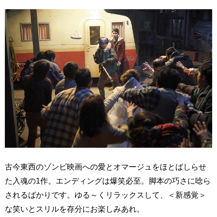
古今東西のゾンビ映画への愛とオマージュをほとばしらせ
た入魂の1作。エンディングは爆笑必至。脚本の巧さに唸ら
されるばかりです。ゆる～くリラックスして、＜新感覚＞
な笑いとスリルを存分にお楽しみあれ。