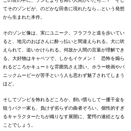
この世の中に、ゾンビよりも怖い人間がいたら…？ そし
てそのゾンビが、のどかな田舎に現れたなら…という発想
から生まれた本作。
そのゾンビ像は、実にユニーク。フラフラと道を歩いてい
ると、地元のおばさんに酔っ払いと間違えられる。犬に吠
えられて、追いかけられる。何故か人間の言葉が理解でき
る。大好物はキャベツで、しかもイケメン！ 恐怖を煽ら
れるどころかキュートな雰囲気さえ漂い、ホラー映画やパ
ニックムービーが苦手という人も思わず魅了されてしまう
ほど。
そしてゾンビを怖れるどころか、飼い慣らして一攫千金を
狙うパク一家も、負けず劣らずの曲者ぞろい。個性的すぎ
るキャラクターたちが織りなす展開に、驚愕の連続となる
ことでしょう。