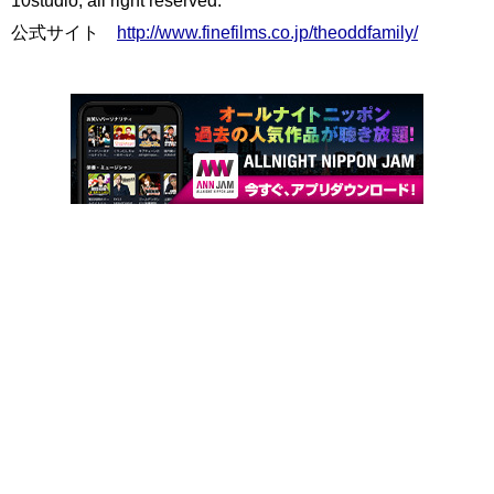
公式サイト
http://www.finefilms.co.jp/theoddfamily/