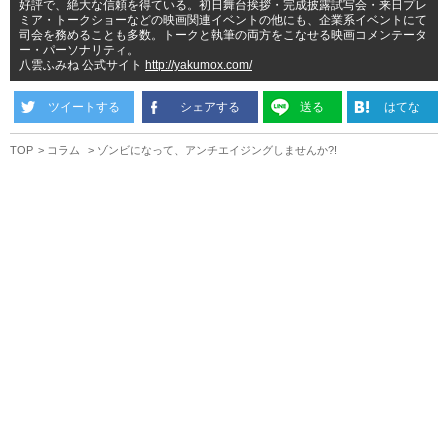
好評で、絶大な信頼を得ている。初日舞台挨拶・完成披露試写会・来日プレ
ミア・トークショーなどの映画関連イベントの他にも、企業系イベントにて
司会を務めることも多数。トークと執筆の両方をこなせる映画コメンテータ
ー・パーソナリティ。
八雲ふみね 公式サイト
http://yakumox.com/
ツイートする
シェアする
送る
はてな
TOP
コラム
ゾンビになって、アンチエイジングしませんか?!