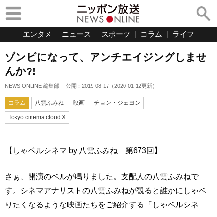
エンタメ
ニュース
スポーツ
コラム
ライフ
ゾンビになって、アンチエイジングしませ
んか?!
NEWS ONLINE 編集部
公開：
2019-08-17
（
2020-01-12
更新）
コラム
八雲ふみね
映画
チョン・ジェヨン
Tokyo cinema cloud X
【しゃベルシネマ by 八雲ふみね 第673回】
さぁ、開演のベルが鳴りました。支配人の八雲ふみねで
す。シネマアナリストの八雲ふみねが観ると誰かにしゃベ
りたくなるような映画たちをご紹介する「しゃベルシネ