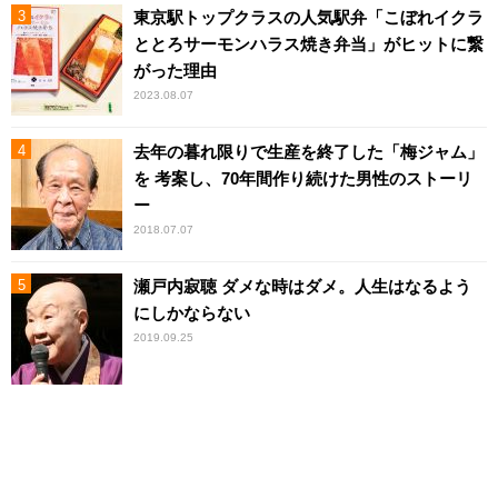
東京駅トップクラスの人気駅弁「こぼれイクラ
ととろサーモンハラス焼き弁当」がヒットに繋
がった理由
2023.08.07
去年の暮れ限りで生産を終了した「梅ジャム」
を 考案し、70年間作り続けた男性のストーリ
ー
2018.07.07
瀬戸内寂聴 ダメな時はダメ。人生はなるよう
にしかならない
2019.09.25