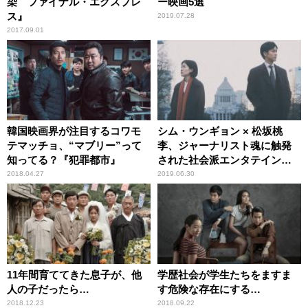
染 ファイナル・エクスプレ
ー映画5選
ス』
2019.07.28
2017.09.01
韓国映画界が注目するコワモ
シム・ウンギョン × 松坂桃
テマッチョ、“マブリー”って
李、ジャーナリスト魂に触発
知ってる？『犯罪都市』
された社会派エンタテインメ
ント
2018.04.27
2019.06.30
11年間育ててきた息子が、他
学歴社会が学生たちをますま
人の子だったら…
す危険な存在にする…
2018.12.23
2018.09.22