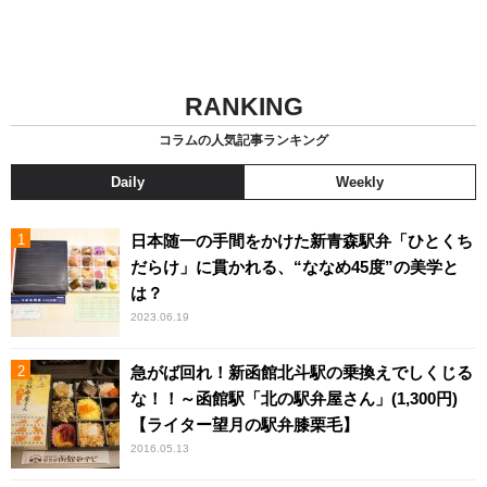
RANKING
コラムの人気記事ランキング
Daily
Weekly
日本随一の手間をかけた新青森駅弁「ひとくち
だらけ」に貫かれる、“ななめ45度”の美学と
は？
2023.06.19
急がば回れ！新函館北斗駅の乗換えでしくじる
な！！～函館駅「北の駅弁屋さん」(1,300円)
【ライター望月の駅弁膝栗毛】
2016.05.13