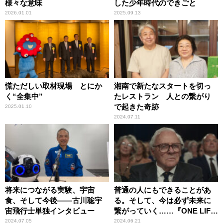
様々な意味
した少年時代のできごと
2026.01.01
2025.09.13
慌ただしい取材現場 とにか
湘南で新たなスタートを切っ
く“全集中”
たレストラン 人との繋がり
で起きた奇跡
2025.01.10
2024.07.11
将来につながる実験、宇宙
普通の人にもできることがあ
食、そして今後――古川聡宇
る。そして、今は必ず未来に
宙飛行士単独インタビュー
繋がっていく……『ONE LIFE
奇跡が繋いだ6000の命』
2024.07.05
2024.06.21