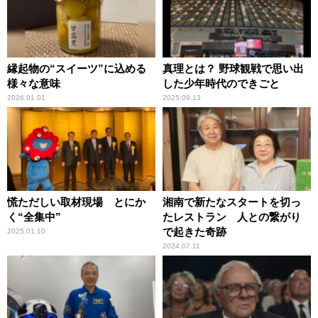
縁起物の“スイーツ”に込める
真理とは？ 野球観戦で思い出
様々な意味
した少年時代のできごと
2026.01.01
2025.09.13
慌ただしい取材現場 とにか
湘南で新たなスタートを切っ
く“全集中”
たレストラン 人との繋がり
で起きた奇跡
2025.01.10
2024.07.11