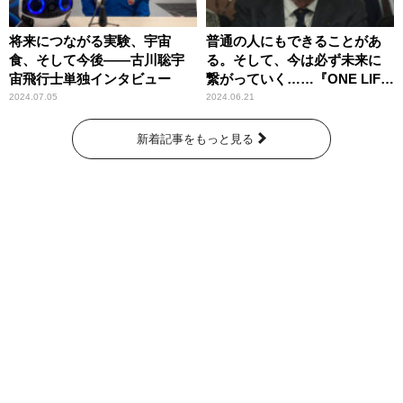
将来につながる実験、宇宙
普通の人にもできることがあ
食、そして今後――古川聡宇
る。そして、今は必ず未来に
宙飛行士単独インタビュー
繋がっていく……『ONE LIFE
奇跡が繋いだ6000の命』
2024.07.05
2024.06.21
新着記事をもっと見る