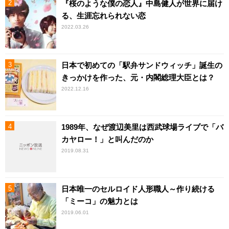
『桜のような僕の恋人』中島健人が世界に届け
る、生涯忘れられない恋
2022.03.26
日本で初めての「駅弁サンドウィッチ」誕生の
きっかけを作った、元・内閣総理大臣とは？
2022.12.16
1989年、なぜ渡辺美里は西武球場ライブで「バ
カヤロー！」と叫んだのか
2019.08.31
日本唯一のセルロイド人形職人～作り続ける
「ミーコ」の魅力とは
2019.06.01