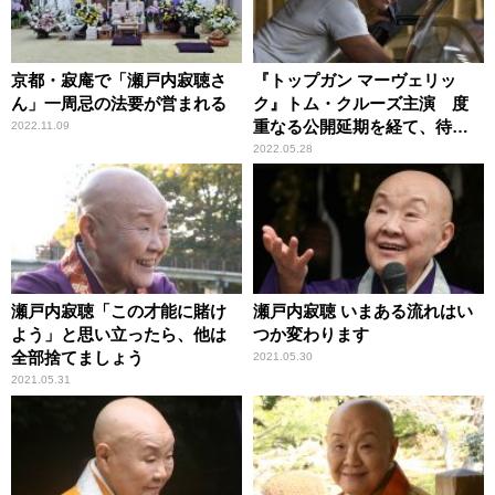
京都・寂庵で「瀬戸内寂聴さ
『トップガン マーヴェリッ
ん」一周忌の法要が営まれる
ク』トム・クルーズ主演 度
重なる公開延期を経て、待望
2022.11.09
のスクリーンへ
2022.05.28
瀬戸内寂聴「この才能に賭け
瀬戸内寂聴 いまある流れはい
よう」と思い立ったら、他は
つか変わります
全部捨てましょう
2021.05.30
2021.05.31