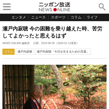
エンタメ
ニュース
スポーツ
コラム
ライフ
瀬戸内寂聴 今の困難を乗り越えた時、苦労
してよかったと思えるはず
NEWS ONLINE 編集部
公開：
2019-08-30
（
2020-01-12
更新）
コラム
瀬戸内寂聴
瀬戸内寂聴「今日を生きるための言葉」