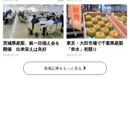
庁が語るトクリュウの実態
2026.07.30
AD
2026.07.30
～」放送
茨城県産梨、統一目揃え会を
東京・大田市場で千葉県産梨
開催 出来栄えは良好
「幸水」初競り
2026.07.29
2026.07.25
新着記事をもっと見る