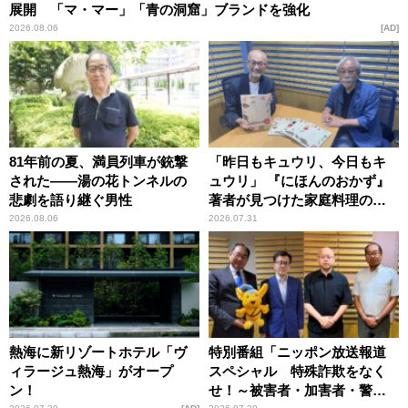
展開 「マ・マー」「青の洞窟」ブランドを強化
2026.08.06
AD
81年前の夏、満員列車が銃撃
「昨日もキュウリ、今日もキ
された――湯の花トンネルの
ュウリ」 『にほんのおかず』
悲劇を語り継ぐ男性
著者が見つけた家庭料理の知
恵
2026.08.06
2026.07.31
熱海に新リゾートホテル「ヴ
特別番組「ニッポン放送報道
ィラージュ熱海」がオープ
スペシャル 特殊詐欺をなく
ン！
せ！～被害者・加害者・警視