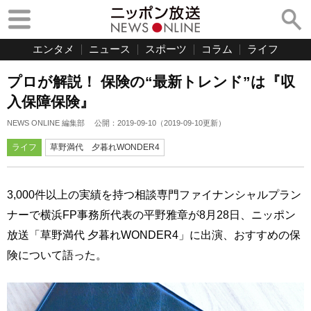
エンタメ
ニュース
スポーツ
コラム
ライフ
プロが解説！ 保険の“最新トレンド”は『収
入保障保険』
NEWS ONLINE 編集部
公開：
2019-09-10
（
2019-09-10
更新）
ライフ
草野満代 夕暮れWONDER4
3,000件以上の実績を持つ相談専門ファイナンシャルプラン
ナーで横浜FP事務所代表の平野雅章が8月28日、ニッポン
放送「草野満代 夕暮れWONDER4」に出演、おすすめの保
険について語った。