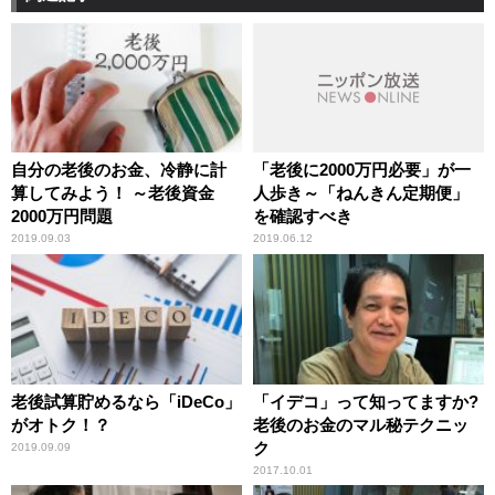
自分の老後のお金、冷静に計
「老後に2000万円必要」が一
算してみよう！ ～老後資金
人歩き～「ねんきん定期便」
2000万円問題
を確認すべき
2019.09.03
2019.06.12
老後試算貯めるなら「iDeCo」
「イデコ」って知ってますか?
がオトク！？
老後のお金のマル秘テクニッ
ク
2019.09.09
2017.10.01