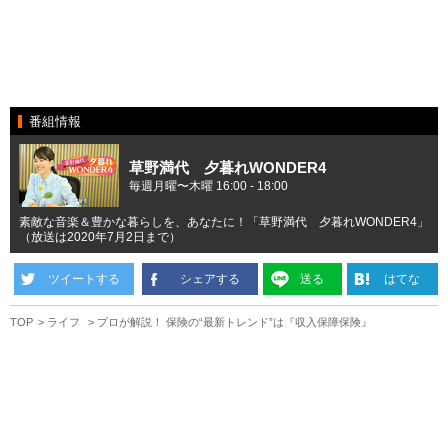
番組情報
草野満代 夕暮れWONDER4
毎週月曜〜木曜 16:00 - 18:00
素敵な音楽＆豊かな暮らしを、あなたに！「草野満代 夕暮れWONDER4」
（放送は2020年7月2日まで）
ツイートする
シェアする
送る
はてな
TOP
ライフ
プロが解説！ 保険の“最新トレンド”は『収入保障保険』