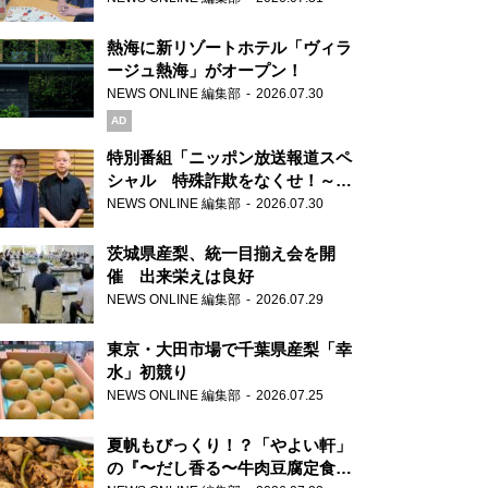
熱海に新リゾートホテル「ヴィラ
ージュ熱海」がオープン！
NEWS ONLINE 編集部
2026.07.30
AD
特別番組「ニッポン放送報道スペ
シャル 特殊詐欺をなくせ！～被
害者・加害者・警視庁が語るトク
NEWS ONLINE 編集部
2026.07.30
リュウの実態～」放送
茨城県産梨、統一目揃え会を開
催 出来栄えは良好
NEWS ONLINE 編集部
2026.07.29
東京・大田市場で千葉県産梨「幸
水」初競り
NEWS ONLINE 編集部
2026.07.25
夏帆もびっくり！？「やよい軒」
の『〜だし香る〜牛肉豆腐定食』