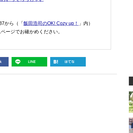
:37から（「
飯田浩司のOK! Cozy up！
」内）
ムページでお確かめください。