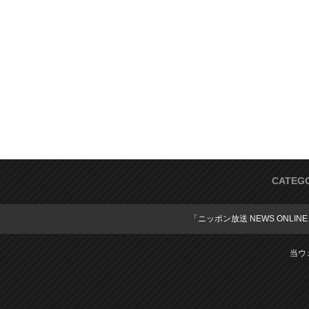
CATEG
「ニッポン放送 NEWS ONLIN
当ウ