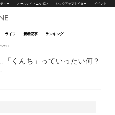
リティー
オールナイトニッポン
ショウアップナイター
イベント
ライフ
新着記事
ランキング
たい何？
…「くんち」っていったい何？
19