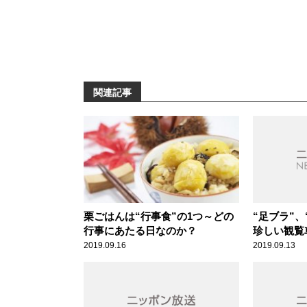
関連記事
栗ごはんは“行事食”の1つ～どの
“足ブラ”
行事にあたる日なのか？
珍しい観覧
2019.09.16
2019.09.13