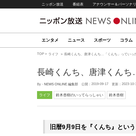
ニッポン放送
番組表
アナウンサー＆パーソナ
エンタメ
ニュース
スポーツ
コラム
TOP
ライフ
長崎くんち、唐津くんち…「くんち」っていっ
長崎くんち、唐津くんち
2019-09-17
2023-10-
By -
NEWS ONLINE 編集部
公開：
更新：
ライフ
鈴木杏樹のいってらっしゃい
鈴木杏樹
旧暦9月9日を『くんち』という