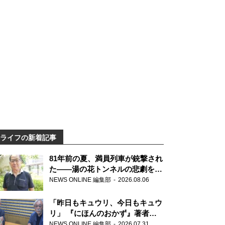
ライフの新着記事
81年前の夏、満員列車が銃撃され
た――湯の花トンネルの悲劇を語
り継ぐ男性の
NEWS ONLINE 編集部
2026.08.06
「昨日もキュウリ、今日もキュウ
リ」 『にほんのおかず』著者が
見つけた家庭料理の知恵
NEWS ONLINE 編集部
2026.07.31