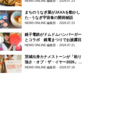
が香り高すぎる
NEWS ONLINE 編集部
2026.07.23
まちのうなぎ屋がJAXAを動かし
た─うなぎ宇宙食の開発秘話
NEWS ONLINE 編集部
2026.07.23
銚子電鉄がドムドムハンバーガー
とコラボ 銚電まつりでお披露目
NEWS ONLINE 編集部
2026.07.21
茨城出身カナメストーンが「粘り
強さ・オブ・ザ・イヤー2026」受
賞 粘り強いコンビ愛で納豆を
NEWS ONLINE 編集部
2026.07.16
PR