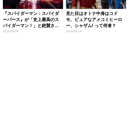
『スパイダーマン：スパイダ
見た目はオトナ中身はコド
ーバース』が「史上最高のス
モ、ピュアなアメコミヒーロ
パイダーマン！」と絶賛され
ー、シャザム! って何者？
る理由
2019.03.09
2019.04.16