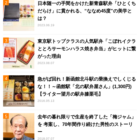
日本随一の手間をかけた新青森駅弁「ひとくち
だらけ」に貫かれる、“ななめ45度”の美学と
は？
2023.06.19
東京駅トップクラスの人気駅弁「こぼれイクラ
ととろサーモンハラス焼き弁当」がヒットに繋
がった理由
2023.08.07
急がば回れ！新函館北斗駅の乗換えでしくじる
な！！～函館駅「北の駅弁屋さん」(1,300円)
【ライター望月の駅弁膝栗毛】
2016.05.13
去年の暮れ限りで生産を終了した「梅ジャム」
を 考案し、70年間作り続けた男性のストーリ
ー
2018.07.07