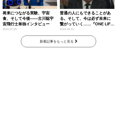
将来につながる実験、宇宙
普通の人にもできることがあ
食、そして今後――古川聡宇
る。そして、今は必ず未来に
宙飛行士単独インタビュー
繋がっていく……『ONE LIFE
奇跡が繋いだ6000の命』
2024.07.05
2024.06.21
新着記事をもっと見る