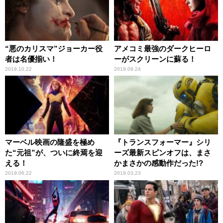
“悪のカリスマ”ジョーカー役
アメコミ最強のダークヒーロ
者は名優揃い！
ーがスクリーンに蘇る！
2019.10.22
2019.09.24
マーベル映画の隆盛を極め
『トランスフォーマー』シリ
た“元祖”が、ついに終焉を迎
ーズ最新スピンオフは、まさ
える！
かまさかの感動作だった!?
2019.06.22
2019.03.23