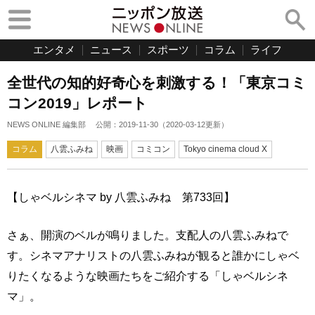
エンタメ
ニュース
スポーツ
コラム
ライフ
全世代の知的好奇心を刺激する！「東京コミ
コン2019」レポート
NEWS ONLINE 編集部
公開：
2019-11-30
（
2020-03-12
更新）
コラム
八雲ふみね
映画
コミコン
Tokyo cinema cloud X
【しゃベルシネマ by 八雲ふみね 第733回】
さぁ、開演のベルが鳴りました。支配人の八雲ふみねで
す。シネマアナリストの八雲ふみねが観ると誰かにしゃベ
りたくなるような映画たちをご紹介する「しゃベルシネ
マ」。