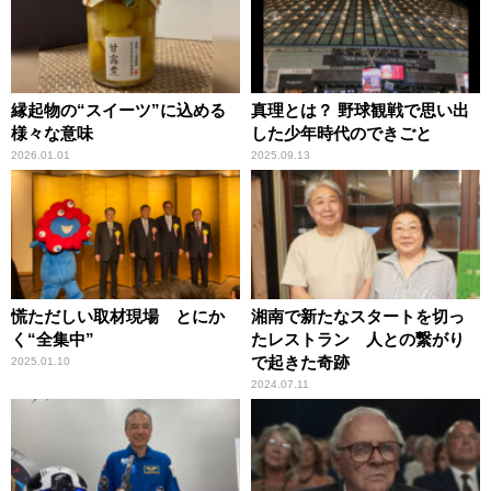
縁起物の“スイーツ”に込める
真理とは？ 野球観戦で思い出
様々な意味
した少年時代のできごと
2026.01.01
2025.09.13
慌ただしい取材現場 とにか
湘南で新たなスタートを切っ
く“全集中”
たレストラン 人との繋がり
で起きた奇跡
2025.01.10
2024.07.11