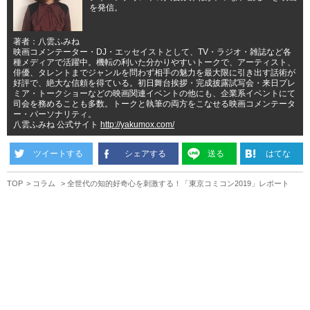
を発信。
著者：八雲ふみね
映画コメンテーター・DJ・エッセイストとして、TV・ラジオ・雑誌など各
種メディアで活躍中。機転の利いた分かりやすいトークで、アーティスト、
俳優、タレントまでジャンルを問わず相手の魅力を最大限に引き出す話術が
好評で、絶大な信頼を得ている。初日舞台挨拶・完成披露試写会・来日プレ
ミア・トークショーなどの映画関連イベントの他にも、企業系イベントにて
司会を務めることも多数。トークと執筆の両方をこなせる映画コメンテータ
ー・パーソナリティ。
八雲ふみね 公式サイト
http://yakumox.com/
ツイートする
シェアする
送る
はてな
TOP
コラム
全世代の知的好奇心を刺激する！「東京コミコン2019」レポート