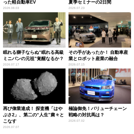
った軽自動車EV
夏季セミナーの2日間
2026.08.03
2026.07.23
眠れる獅子ならぬ“眠れる高級
その手があったか！ 自動車産
ミニバンの元祖”覚醒なるか？
業とロボット産業の融合
2026.07.17
2026.07.15
再び偉業達成！ 探査機「はや
極論御免！バリューチェーン
ぶさ2」、第二の“人生”粛々と
戦略の対抗馬は？
こなす
2026.07.02
2026.07.07