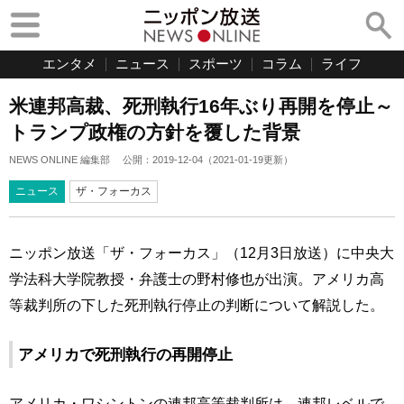
エンタメ
ニュース
スポーツ
コラム
ライフ
米連邦高裁、死刑執行16年ぶり再開を停止～
トランプ政権の方針を覆した背景
NEWS ONLINE 編集部
公開：
2019-12-04
（
2021-01-19
更新）
ニュース
ザ・フォーカス
ニッポン放送「ザ・フォーカス」（12月3日放送）に中央大
学法科大学院教授・弁護士の野村修也が出演。アメリカ高
等裁判所の下した死刑執行停止の判断について解説した。
アメリカで死刑執行の再開停止
アメリカ・ワシントンの連邦高等裁判所は、連邦レベルで