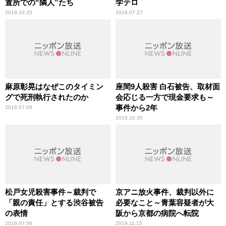
置所での“隣人”たち
学テロ
2019.10.25
2018.07.27
麻原彰晃はなぜこのタイミン
座間9人殺害 白石被告、取材面
グで死刑執行されたのか
会応じる一方で現金要求も～
事件から2年
2018.07.09
2019.10.30
松戸女児殺害事件～裁判で
京アニ放火事件、裁判以外に
「親の責任」とする渋谷被告
必要なこと～青葉容疑者が大
の表情
阪から京都の病院へ転院
2018.07.06
2019.11.15