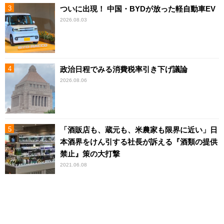
ついに出現！ 中国・BYDが放った軽自動車EV
2026.08.03
政治日程でみる消費税率引き下げ議論
2026.08.06
「酒販店も、蔵元も、米農家も限界に近い」日
本酒界をけん引する社長が訴える『酒類の提供
禁止』策の大打撃
2021.06.08