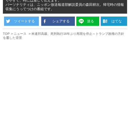
りやすく、時には激しく伝えます。
パーソナリティは、ニッポン放送報道部解説委員の森田耕次。帰宅時の情報
収集にうってつけの番組です。
ツイートする
シェアする
送る
はてな
TOP
ニュース
米連邦高裁、死刑執行16年ぶり再開を停止～トランプ政権の方針
を覆した背景