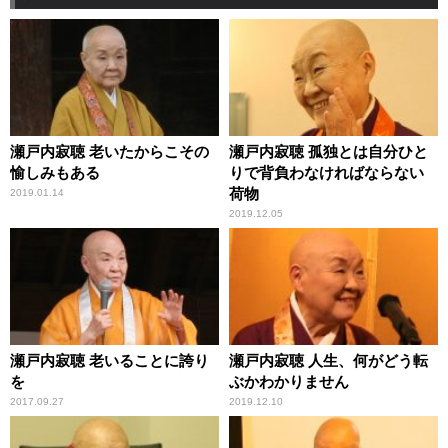
瀬戸内寂聴 老いたからこその
瀬戸内寂聴 孤独とは自分ひと
愉しみもある
りで背負わなければならない
荷物
2019.01.14
2019.12.05
瀬戸内寂聴 老いることに誇り
瀬戸内寂聴 人生、何がどう転
を
ぶかわかりません
2017.09.27
2019.12.10