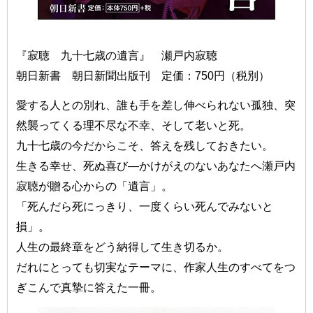
『寂聴 九十七歳の遺言』 瀬戸内寂聴
朝日新書 朝日新聞出版刊 定価：750円（税別）
愛する人との別れ、誰も手を差し伸べられない孤独、突
然襲ってくる理不尽な不幸、そして老いと死。
九十七歳の今だからこそ、答えを残しておきたい。
生きる幸せ、死ぬ喜び—かけがえのないあなたへ瀬戸内
寂聴が贈る心からの「遺言」。
「死んだら死にっきり、一度くらい死んでみないと
損」。
人生の最終章をどう納得して生き切るか。
だれにとっても切実なテーマに、作家人生のすべてをつ
ぎこんで真摯に答えた一冊。