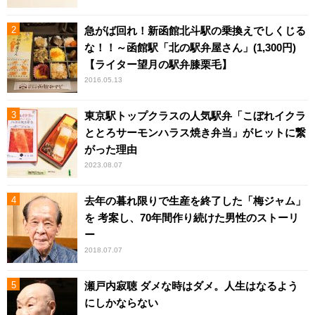
急がば回れ！新函館北斗駅の乗換えでしくじる
な！！～函館駅「北の駅弁屋さん」(1,300円)
【ライター望月の駅弁膝栗毛】
2016.05.13
東京駅トップクラスの人気駅弁「こぼれイクラ
ととろサーモンハラス焼き弁当」がヒットに繋
がった理由
2023.08.07
去年の暮れ限りで生産を終了した「梅ジャム」
を 考案し、70年間作り続けた男性のストーリ
ー
2018.07.07
瀬戸内寂聴 ダメな時はダメ。人生はなるよう
にしかならない