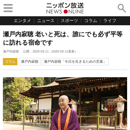
エンタメ
ニュース
スポーツ
コラム
ライフ
瀬戸内寂聴 老いと死は、誰にでも必ず平等
に訪れる宿命です
瀬戸内寂聴
公開：
2020-03-11
（
2020-03-11
更新）
コラム
瀬戸内寂聴
瀬戸内寂聴「今日を生きるための言葉」