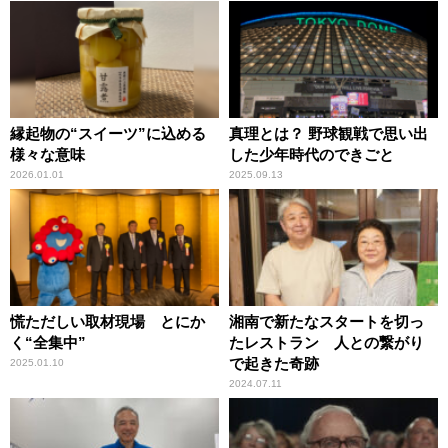
縁起物の“スイーツ”に込める
真理とは？ 野球観戦で思い出
様々な意味
した少年時代のできごと
2026.01.01
2025.09.13
慌ただしい取材現場 とにか
湘南で新たなスタートを切っ
く“全集中”
たレストラン 人との繋がり
で起きた奇跡
2025.01.10
2024.07.11