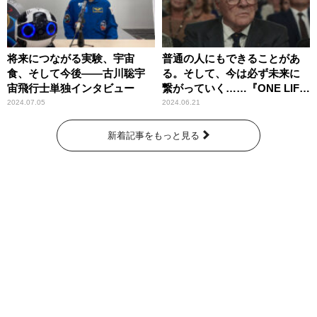
将来につながる実験、宇宙
普通の人にもできることがあ
食、そして今後――古川聡宇
る。そして、今は必ず未来に
宙飛行士単独インタビュー
繋がっていく……『ONE LIFE
奇跡が繋いだ6000の命』
2024.07.05
2024.06.21
新着記事をもっと見る