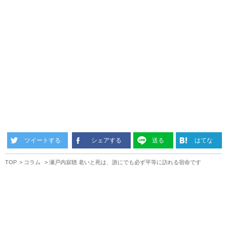
ツイートする
シェアする
送る
はてな
TOP
コラム
瀬戸内寂聴 老いと死は、誰にでも必ず平等に訪れる宿命です