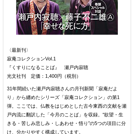
〈最新刊〉
寂庵コレクションVol.1
『くすりになることば』 瀬戸内寂聴
光文社刊 定価：1,400円（税別）
31年間続いた瀬戸内寂聴さんの月刊新聞「寂庵だよ
り」から纏めたシリーズ「寂庵コレクション」の第1
弾。ここでは、仏教をはじめとした古今東西の文献を瀬
戸内流に翻訳した「今月のことば」を収録。“欲望・生
きる・苦しみ悲しみ・しあわせ・悟り”の5つの項目に分
け、分かりやすく構成しています。