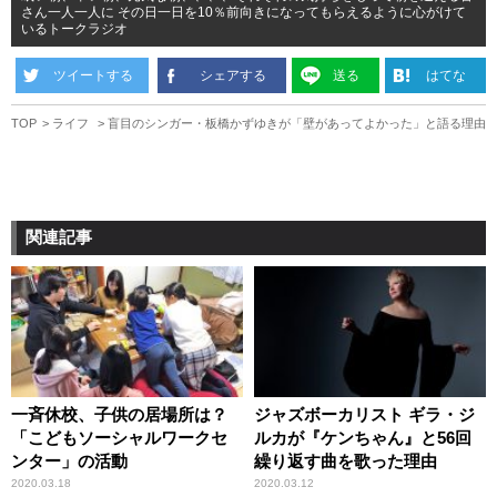
さん一人一人に その日一日を10％前向きになってもらえるように心がけて
いるトークラジオ
ツイートする
シェアする
送る
はてな
TOP
ライフ
盲目のシンガー・板橋かずゆきが「壁があってよかった」と語る理由
関連記事
一斉休校、子供の居場所は？
ジャズボーカリスト ギラ・ジ
「こどもソーシャルワークセ
ルカが『ケンちゃん』と56回
ンター」の活動
繰り返す曲を歌った理由
2020.03.18
2020.03.12