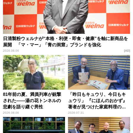
日清製粉ウェルナが“本格・利便・即食・健康”を軸に新商品を
展開 「マ・マー」「青の洞窟」ブランドを強化
2026.08.06
AD
81年前の夏、満員列車が銃撃
「昨日もキュウリ、今日もキ
された――湯の花トンネルの
ュウリ」 『にほんのおかず』
悲劇を語り継ぐ男性
著者が見つけた家庭料理の知
恵
2026.08.06
2026.07.31