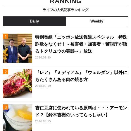
RANKING
ライフの人気記事ランキング
Daily
Weekly
特別番組「ニッポン放送報道スペシャル 特殊
詐欺をなくせ！～被害者・加害者・警視庁が語
るトクリュウの実態～」放送
2026.07.30
『レア』『ミディアム』『ウェルダン』以外に
もたくさんある肉の焼き方
2018.09.19
杏仁豆腐に使われている原料は・・・アーモン
ド？【鈴木杏樹のいってらっしゃい】
2016.06.15