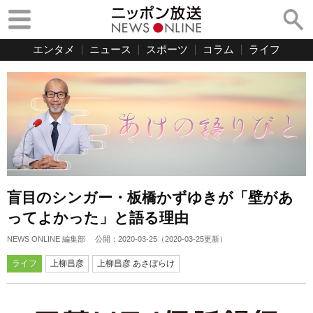
エンタメ
ニュース
スポーツ
コラム
ライフ
盲目のシンガー・板橋かずゆきが「壁があ
ってよかった」と語る理由
NEWS ONLINE 編集部
公開：
2020-03-25
（
2020-03-25
更新）
ライフ
上柳昌彦
上柳昌彦 あさぼらけ