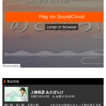
番組情報
上柳昌彦 あさぼらけ
月曜 5:00-6:00 火-金曜 4:30-6:00
眠い朝、辛い朝、元気な朝、、、、それぞれの気持ちをもって朝を迎える皆