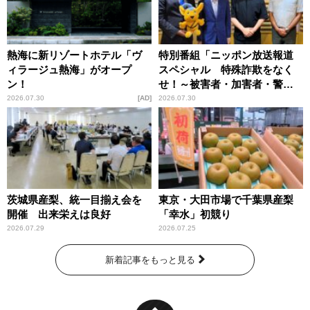
熱海に新リゾートホテル「ヴ
特別番組「ニッポン放送報道
ィラージュ熱海」がオープ
スペシャル 特殊詐欺をなく
ン！
せ！～被害者・加害者・警視
庁が語るトクリュウの実態
2026.07.30
AD
2026.07.30
～」放送
茨城県産梨、統一目揃え会を
東京・大田市場で千葉県産梨
開催 出来栄えは良好
「幸水」初競り
2026.07.29
2026.07.25
新着記事をもっと見る