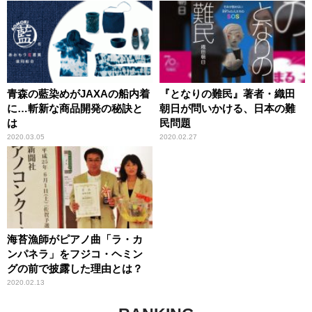
青森の藍染めがJAXAの船内着
『となりの難民』著者・織田
に…斬新な商品開発の秘訣と
朝日が問いかける、日本の難
は
民問題
2020.03.05
2020.02.27
海苔漁師がピアノ曲「ラ・カ
ンパネラ」をフジコ・ヘミン
グの前で披露した理由とは？
2020.02.13