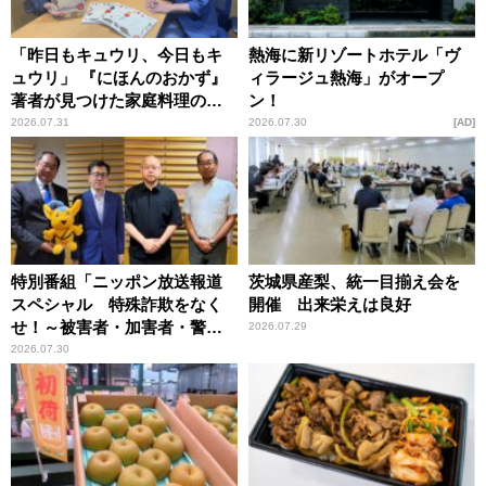
「昨日もキュウリ、今日もキ
熱海に新リゾートホテル「ヴ
ュウリ」 『にほんのおかず』
ィラージュ熱海」がオープ
著者が見つけた家庭料理の知
ン！
恵
2026.07.31
2026.07.30
AD
特別番組「ニッポン放送報道
茨城県産梨、統一目揃え会を
スペシャル 特殊詐欺をなく
開催 出来栄えは良好
せ！～被害者・加害者・警視
2026.07.29
庁が語るトクリュウの実態
2026.07.30
～」放送