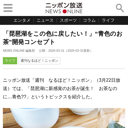
エンタメ
ニュース
スポーツ
コラム
ライフ
「琵琶湖をこの色に戻したい！」“青色のお
茶”開発コンセプト
NEWS ONLINE 編集部
公開：
2020-03-31
（
2020-03-31
更新）
ライフ
週刊なるほど！ニッポン
ニッポン放送「週刊 なるほど！ニッポン」（3月22日放
送）では、「琵琶湖に新感覚のお茶が誕生！ お茶なの
に…青色??」というトピックスを紹介した。