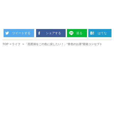
ツイートする
シェアする
送る
はてな
TOP
ライフ
「琵琶湖をこの色に戻したい！」“青色のお茶”開発コンセプト