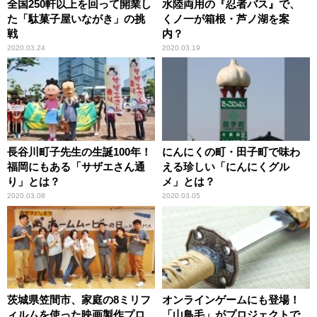
全国250軒以上を回って開業し
水陸両用の『忍者バス』で、
た「駄菓子屋いながき」の挑
くノ一が箱根・芦ノ湖を案
戦
内？
2020.03.24
2020.03.19
長谷川町子先生の生誕100年！
にんにくの町・田子町で味わ
福岡にもある「サザエさん通
える珍しい「にんにくグル
り」とは？
メ」とは？
2020.03.08
2020.03.05
茨城県笠間市、家庭の8ミリフ
オンラインゲームにも登場！
ィルムを使った映画製作プロ
「山鳥毛」がプロジェクトで