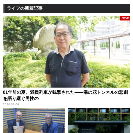
ライフの新着記事
NEW
81年前の夏、満員列車が銃撃された――湯の花トンネルの悲劇
を語り継ぐ男性の
2026.08.06