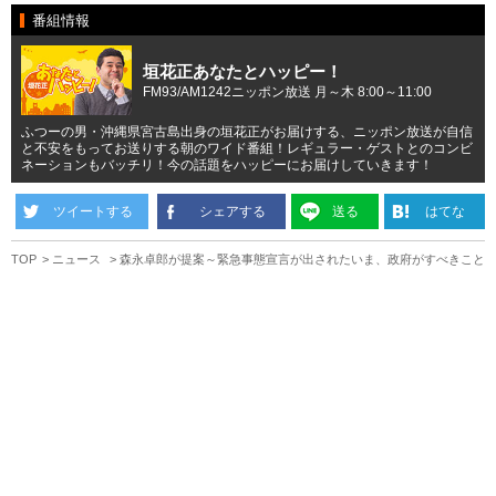
番組情報
垣花正あなたとハッピー！
FM93/AM1242ニッポン放送 月～木 8:00～11:00
ふつーの男・沖縄県宮古島出身の垣花正がお届けする、ニッポン放送が自信
と不安をもってお送りする朝のワイド番組！レギュラー・ゲストとのコンビ
ネーションもバッチリ！今の話題をハッピーにお届けしていきます！
ツイートする
シェアする
送る
はてな
TOP
ニュース
森永卓郎が提案～緊急事態宣言が出されたいま、政府がすべきこと