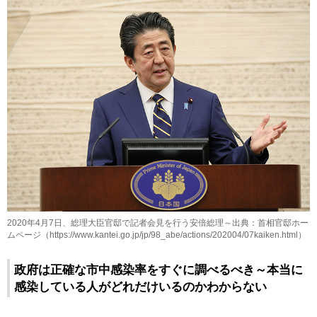
2020年4月7日、総理大臣官邸で記者会見を行う安倍総理～出典：首相官邸ホー
ムページ（https://www.kantei.go.jp/jp/98_abe/actions/202004/07kaiken.html）
政府は正確な市中感染率をすぐに調べるべき～本当に
感染している人がどれだけいるのかわからない