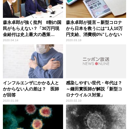
森永卓郎が強く批判 8割の国
森永卓郎が提言～新型コロナ
民がもらえない？「30万円現
から日本を救うには“1人10万
金給付は史上最大の愚策
円支給、消費税0%”しかない
だ！」
2020.04.14
2020.03.18
インフルエンザにかかる人と
感染しやすい世代・年代は？
かからない人の差は？ 医師
～鎌田實医師が解説「新型コ
が回答
ロナウイルス対策」
2020.01.08
2020.02.10