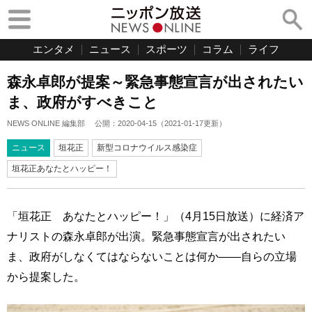
エンタメ
ニュース
スポーツ
コラム
ライフ
森永卓郎が提案～緊急事態宣言が出されたい
ま、政府がすべきこと
NEWS ONLINE 編集部
公開：
2020-04-15
（
2021-01-17
更新）
ニュース
垣花正
新型コロナウイルス感染症
垣花正あなたとハッピー！
「垣花正 あなたとハッピー！」（4月15日放送）に経済ア
ナリストの森永卓郎が出演。緊急事態宣言が出されたい
ま、政府がしなくてはならないことは何か——自らの立場
から提案した。