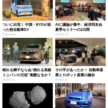
ついに出現！ 中国・BYDが放
AIに議論が集中、経済同友会
った軽自動車EV
夏季セミナーの2日間
2026.08.03
2026.07.23
眠れる獅子ならぬ“眠れる高級
その手があったか！ 自動車産
ミニバンの元祖”覚醒なるか？
業とロボット産業の融合
2026.07.17
2026.07.15