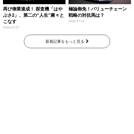
再び偉業達成！ 探査機「はや
極論御免！バリューチェーン
ぶさ2」、第二の“人生”粛々と
戦略の対抗馬は？
こなす
2026.07.02
2026.07.07
新着記事をもっと見る