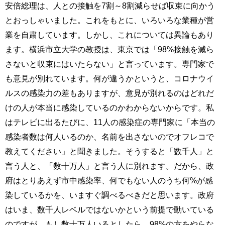
安倍総理は、人との接触を7割～8割減らせば収束に向かう
とおっしゃいました。これをもとに、いろいろな業種が営
業を自粛しています。しかし、これについては異論もあり
ます。横浜市立大学の教授は、東京では「98%接触を減ら
さないと収束にはいたらない」と言っています。専門家で
も意見が別れています。何が違うかというと、コロナウイ
ルスの感染力の差もありますが、意見が別れるのはどれだ
けの人が本当に感染しているのかわからないからです。私
はテレビに出るたびに、11人の感染症の専門家に「本当の
感染者数は何人いるのか、名前を出さないのでオフレコで
教えてください」と聞きました。そうすると「数千人」と
言う人と、「数十万人」と言う人に別れます。だから、政
府はとりあえず市中感染率、何でもない人のうち何%が感
染しているかを、いますぐ調べるべきだと思います。政府
はいま、数千人レベルではないかという前提で動いている
のですが、もし数十万人いるとしたら、98%の方をやらな