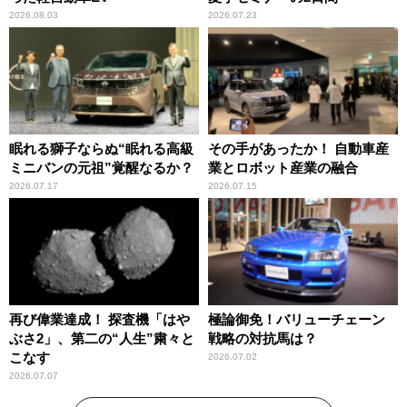
2026.08.03
2026.07.23
眠れる獅子ならぬ“眠れる高級
その手があったか！ 自動車産
ミニバンの元祖”覚醒なるか？
業とロボット産業の融合
2026.07.17
2026.07.15
再び偉業達成！ 探査機「はや
極論御免！バリューチェーン
ぶさ2」、第二の“人生”粛々と
戦略の対抗馬は？
こなす
2026.07.02
2026.07.07