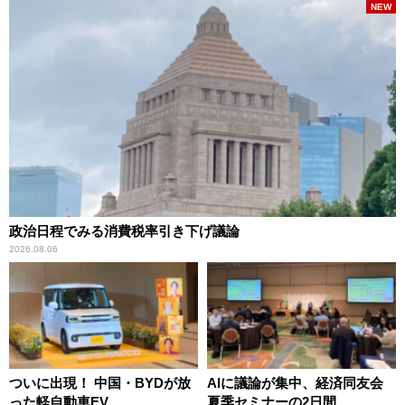
NEW
政治日程でみる消費税率引き下げ議論
2026.08.06
ついに出現！ 中国・BYDが放
AIに議論が集中、経済同友会
った軽自動車EV
夏季セミナーの2日間