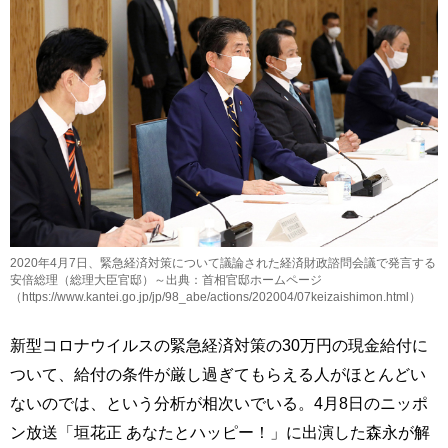
2020年4月7日、緊急経済対策について議論された経済財政諮問会議で発言する
安倍総理（総理大臣官邸）～出典：首相官邸ホームページ
（https://www.kantei.go.jp/jp/98_abe/actions/202004/07keizaishimon.html）
新型コロナウイルスの緊急経済対策の30万円の現金給付に
ついて、給付の条件が厳し過ぎてもらえる人がほとんどい
ないのでは、という分析が相次いでいる。4月8日のニッポ
ン放送「垣花正 あなたとハッピー！」に出演した森永が解