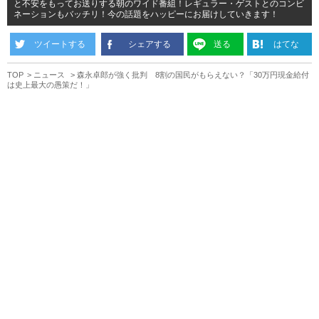
と不安をもってお送りする朝のワイド番組！レギュラー・ゲストとのコンビ
ネーションもバッチリ！今の話題をハッピーにお届けしていきます！
ツイートする
シェアする
送る
はてな
TOP
ニュース
森永卓郎が強く批判 8割の国民がもらえない？「30万円現金給付
は史上最大の愚策だ！」