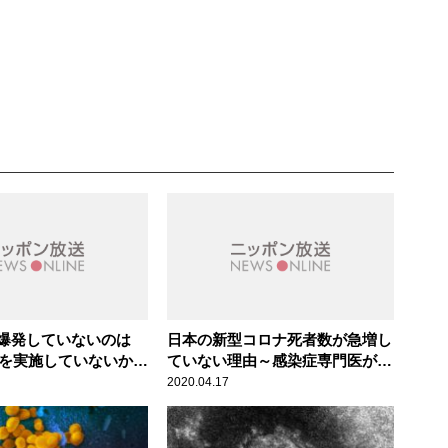
爆発していないのは
日本の新型コロナ死者数が急増し
査を実施していないか
ていない理由～感染症専門医が解
い～感染症専門医が解
説 新型コロナウイルス
2020.04.17
ロナウイルス