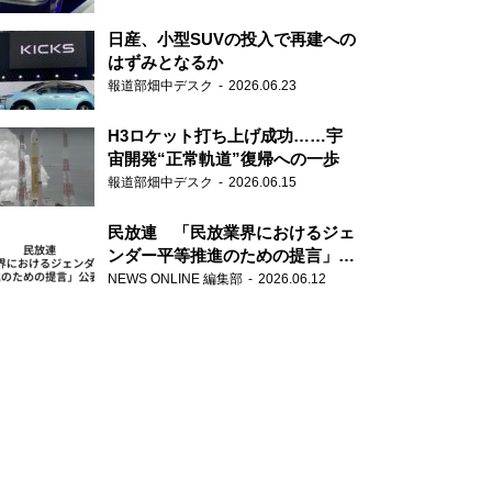
日産、小型SUVの投入で再建への
はずみとなるか
報道部畑中デスク
2026.06.23
H3ロケット打ち上げ成功……宇
宙開発“正常軌道”復帰への一歩
報道部畑中デスク
2026.06.15
民放連 「民放業界におけるジェ
ンダー平等推進のための提言」を
公表
NEWS ONLINE 編集部
2026.06.12