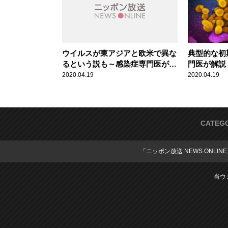
ウイルスが東アジアと欧米で異な
典型的な初
るという説も～感染症専門医が解
門医が解説
説 新型コロナウイルス
2020.04.19
2020.04.19
CATEG
「ニッポン放送 NEWS ONLIN
当ウ