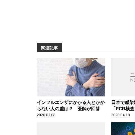
関連記事
インフルエンザにかかる人とかか
日本で感染
らない人の差は？ 医師が回答
「PCR検
ら」ではな
2020.01.08
2020.04.18
説 新型コ