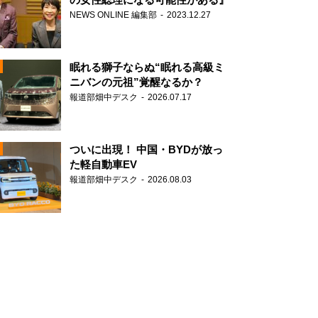
NEWS ONLINE 編集部
2023.12.27
眠れる獅子ならぬ“眠れる高級ミ
ニバンの元祖”覚醒なるか？
報道部畑中デスク
2026.07.17
N
ついに出現！ 中国・BYDが放っ
た軽自動車EV
報道部畑中デスク
2026.08.03
N