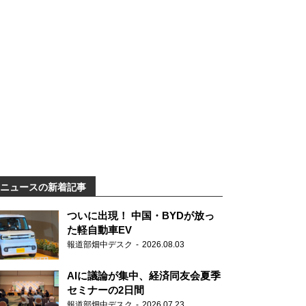
ニュースの新着記事
ついに出現！ 中国・BYDが放っ
た軽自動車EV
報道部畑中デスク
2026.08.03
AIに議論が集中、経済同友会夏季
セミナーの2日間
報道部畑中デスク
2026.07.23