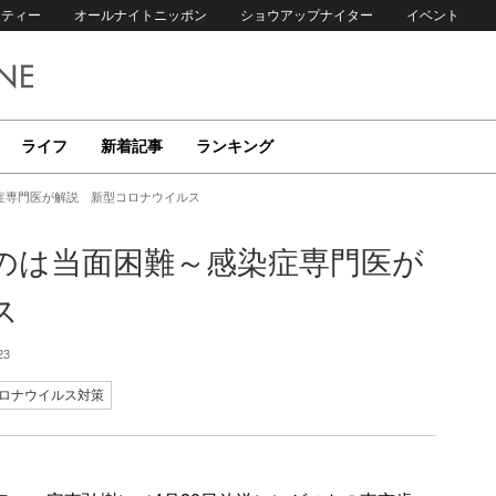
リティー
オールナイトニッポン
ショウアップナイター
イベント
ライフ
新着記事
ランキング
症専門医が解説 新型コロナウイルス
のは当面困難～感染症専門医が
ス
23
ロナウイルス対策