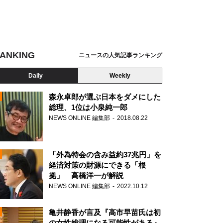
ANKING
ニュースの人気記事ランキング
Daily
Weekly
森永卓郎が選ぶ日本をダメにした
総理、1位は小泉純一郎
NEWS ONLINE 編集部
2018.08.22
N
「外為特会の含み益約37兆円」を
経済対策の財源にできる「根
拠」 高橋洋一が解説
NEWS ONLINE 編集部
2022.10.12
亀井静香が言及『高市早苗氏は初
の女性総理になる可能性がある』