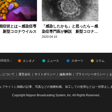
期症状とは～感染症専
「感染したかも」と思ったら～感
 新型コロナウイルス
染症専門医が解説 新型コロナウ
イルス
2020.04.10
ORIES：
エンタメ
ニュース
スポーツ
コラム
E」について
運営会社
サイトポリシー
編集体制
プライバシーポリシー
ェブサイトに掲載の記事、写真などの無断転載、加工しての使用などは一切禁止し
Copyright Nippon Broadcasting System, Inc. All Rights Reserved.