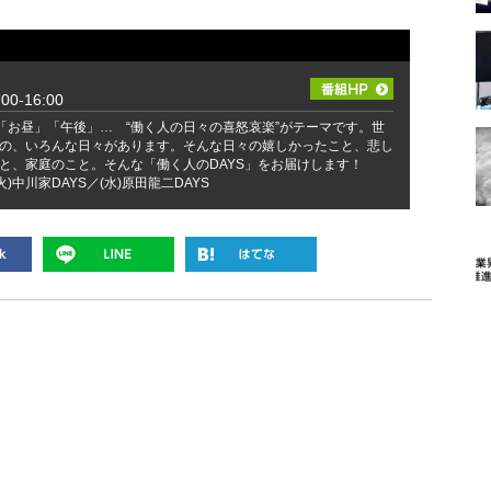
0-16:00
」「お昼」「午後」… “働く人の日々の喜怒哀楽”がテーマです。世
の、いろんな日々があります。そんな日々の嬉しかったこと、悲し
と、家庭のこと。そんな「働く人のDAYS」をお届けします！
火)中川家DAYS／(水)原田龍二DAYS