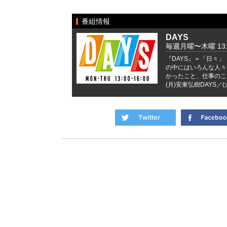
番組情報
DAYS
毎週月曜〜木曜 13:0
『DAYS』＝「日々
の中にはいろんな人々
かったこと、仕事のこ
(月)安東弘樹DAYS／(