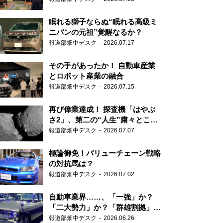
眠れる獅子ならぬ“眠れる高級ミ
ニバンの元祖”覚醒なるか？
報道部畑中デスク
2026.07.17
その手があったか！ 自動車産業
とロボット産業の融合
報道部畑中デスク
2026.07.15
再び偉業達成！ 探査機「はやぶ
さ2」、第二の“人生”粛々とこな
す
報道部畑中デスク
2026.07.07
極論御免！バリューチェーン戦略
の対抗馬は？
報道部畑中デスク
2026.07.02
自動車業界……、「一強」か？
「二大勢力」か？「群雄割拠」
か？
報道部畑中デスク
2026.06.26