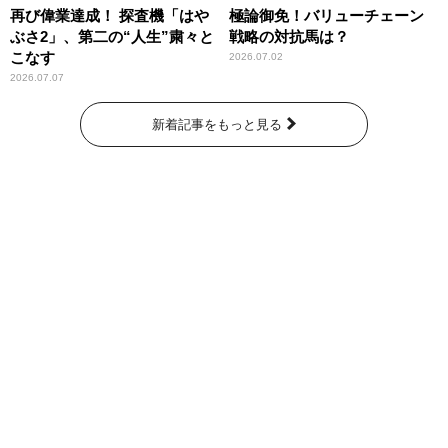
再び偉業達成！ 探査機「はや
極論御免！バリューチェーン
ぶさ2」、第二の“人生”粛々と
戦略の対抗馬は？
こなす
2026.07.02
2026.07.07
新着記事をもっと見る