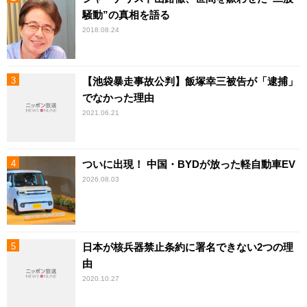
騒動”の真相を語る
2018.08.24
【池袋暴走事故公判】飯塚幸三被告が「逮捕」
でなかった理由
2021.06.21
ついに出現！ 中国・BYDが放った軽自動車EV
2026.08.03
日本が核兵器禁止条約に署名できない2つの理
由
2020.10.27