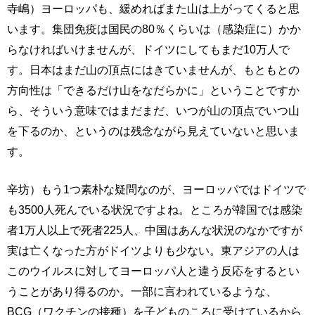
寺嶋）ヨーロッパも、緩めればまた山は上がってくると思
います。集団免疫は国民の80％くらいは（感染症に）かか
らなければいけませんが、ドイツにしてもまだ10万人で
す。日本はまだ山の頂点にはきていませんが、もともとの
方向性は「できるだけ山をなだらかに」ということですか
ら、そういう意味ではまだまだ、いつが山の頂点でいつ山
を下るのか、というのは残念ながら見えていないと思いま
す。
辛坊）もう1つ素朴な疑問なのが、ヨーロッパではドイツで
も3500人死んでいる状況ですよね。ところが韓国では感染
者1万人以上で死者225人、中国はあんな状況のなかですが
実は亡くなった方がドイツよりも少ない。東アジアの人は
このウイルスに対してヨーロッパ人と違う反応をするとい
うことがあり得るのか。一部に言われているような、
BCG（ワクチンの接種）を子どものころに受けているから