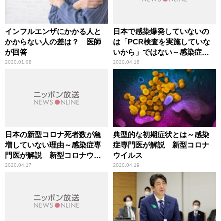
インフルエンザにかかる人と
日本で感染爆発していないの
かからない人の差は？ 医師
は「PCR検査を実施していな
が回答
いから」ではない～感染症専
門医が解説 新型コロナウイ
2020.01.08
2020.04.18
ルス
日本の新型コロナ死者数が急
典型的な初期症状とは～感染
増していない理由～感染症専
症専門医が解説 新型コロナ
門医が解説 新型コロナウイ
ウイルス
ルス
2020.04.17
2020.04.19