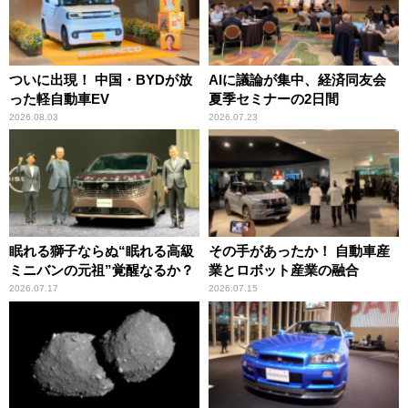
ついに出現！ 中国・BYDが放
AIに議論が集中、経済同友会
った軽自動車EV
夏季セミナーの2日間
2026.08.03
2026.07.23
眠れる獅子ならぬ“眠れる高級
その手があったか！ 自動車産
ミニバンの元祖”覚醒なるか？
業とロボット産業の融合
2026.07.17
2026.07.15