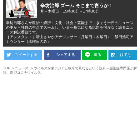
辛坊治郎 ズーム そこまで言うか！
月～木曜日 15時30分～17時30分
辛坊治郎さんが政治・経済・文化・社会・芸能まで、きょう一日のニュース
の中から独自の視点でズームし、いま一番気になる話題を忖度なく語るニュ
ース解説番組です。
［アシスタント］増山さやかアナウンサー（月曜日～木曜日）、飯田浩司ア
ナウンサー（木曜日のみ）
ツイートする
シェアする
送る
はてな
TOP
ニュース
ウイルスが東アジアと欧米で異なるという説も～感染症専門医が解
説 新型コロナウイルス