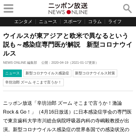
エンタメ
ニュース
スポーツ
コラム
ライフ
ウイルスが東アジアと欧米で異なるという
説も～感染症専門医が解説 新型コロナウイ
ルス
NEWS ONLINE 編集部
公開：
2020-04-19
（
2021-01-17
更新）
ニュース
新型コロナウイルス感染症
新型コロナウイルス対策
辛坊治郎 ズーム そこまで言うか！
ニッポン放送「辛坊治郎 ズーム そこまで言うか！激論
Rock & Go！」（4月16日放送）に日本感染症学会の専門医
で東京歯科大学市川総合病院呼吸器内科の寺嶋毅教授が出
演。新型コロナウイルス感染症の世界各国での感染状況の