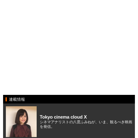
連載情報
Tokyo cinema cloud X
シネマアナリストの八雲ふみねが、いま、観るべき映画
を発信。