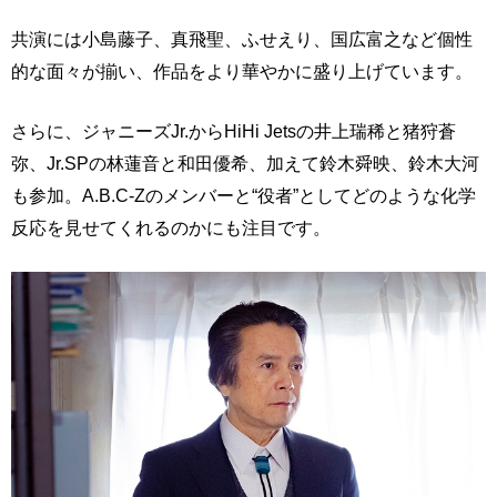
共演には小島藤子、真飛聖、ふせえり、国広富之など個性
的な面々が揃い、作品をより華やかに盛り上げています。
さらに、ジャニーズJr.からHiHi Jetsの井上瑞稀と猪狩蒼
弥、Jr.SPの林蓮音と和田優希、加えて鈴木舜映、鈴木大河
も参加。A.B.C-Zのメンバーと“役者”としてどのような化学
反応を見せてくれるのかにも注目です。