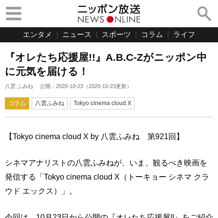
エンタメ
ニュース
スポーツ
コラム
ライフ
『オレたち応援屋!!』A.B.C-Zがニッポン中
に元気を届ける！
八雲 ふみね
公開：
2020-10-23
（
2020-10-23
更新）
コラム
八雲ふみね
Tokyo cinema cloud X
【Tokyo cinema cloud X by 八雲ふみね 第921回】
シネマアナリストの八雲ふみねが、いま、観るべき映画を
発信する「Tokyo cinema cloud X（トーキョー シネマ クラ
ウド エックス）」。
今回は、10月23日から公開の『オレたち応援屋!!』をご紹介