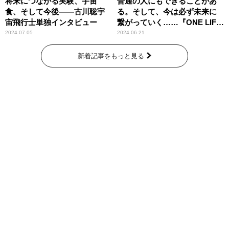
将来につながる実験、宇宙
普通の人にもできることがあ
食、そして今後――古川聡宇
る。そして、今は必ず未来に
宙飛行士単独インタビュー
繋がっていく……『ONE LIFE
奇跡が繋いだ6000の命』
2024.07.05
2024.06.21
新着記事をもっと見る