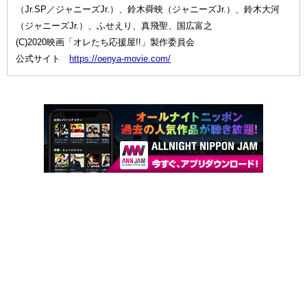
（Jr.SP／ジャニーズJr.）、鈴木舜映（ジャニーズJr.）、鈴木大河
（ジャニーズJr.）、ふせえり、真飛聖、国広富之
(C)2020映画「オレたち応援屋!!」製作委員会
公式サイト
https://oenya-movie.com/