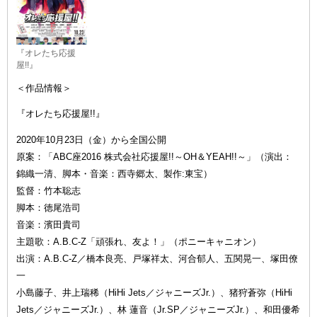
『オレたち応援
屋!!』
＜作品情報＞
『オレたち応援屋!!』
2020年10月23日（金）から全国公開
原案：「ABC座2016 株式会社応援屋!!～OH＆YEAH!!～」（演出：
錦織一清、脚本・音楽：西寺郷太、製作:東宝）
監督：竹本聡志
脚本：徳尾浩司
音楽：濱田貴司
主題歌：A.B.C-Z「頑張れ、友よ！」（ポニーキャニオン）
出演：A.B.C-Z／橋本良亮、戸塚祥太、河合郁人、五関晃一、塚田僚
一
小島藤子、井上瑞稀（HiHi Jets／ジャニーズJr.）、猪狩蒼弥（HiHi
Jets／ジャニーズJr.）、林 蓮音（Jr.SP／ジャニーズJr.）、和田優希