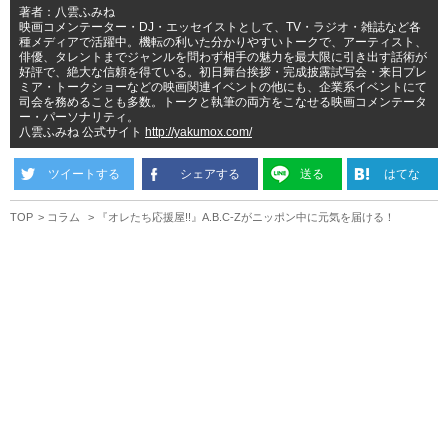
著者：八雲ふみね
映画コメンテーター・DJ・エッセイストとして、TV・ラジオ・雑誌など各
種メディアで活躍中。機転の利いた分かりやすいトークで、アーティスト、
俳優、タレントまでジャンルを問わず相手の魅力を最大限に引き出す話術が
好評で、絶大な信頼を得ている。初日舞台挨拶・完成披露試写会・来日プレ
ミア・トークショーなどの映画関連イベントの他にも、企業系イベントにて
司会を務めることも多数。トークと執筆の両方をこなせる映画コメンテータ
ー・パーソナリティ。
八雲ふみね 公式サイト
http://yakumox.com/
ツイートする
シェアする
送る
はてな
TOP
コラム
『オレたち応援屋!!』A.B.C-Zがニッポン中に元気を届ける！