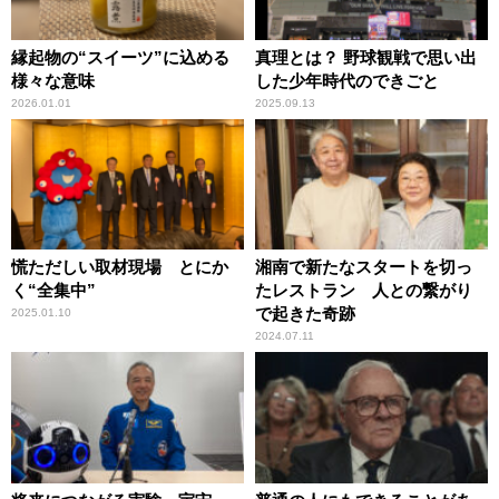
縁起物の“スイーツ”に込める
真理とは？ 野球観戦で思い出
様々な意味
した少年時代のできごと
2026.01.01
2025.09.13
慌ただしい取材現場 とにか
湘南で新たなスタートを切っ
く“全集中”
たレストラン 人との繋がり
で起きた奇跡
2025.01.10
2024.07.11