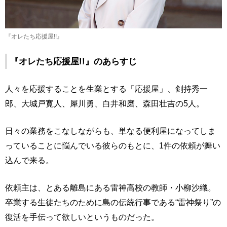
『オレたち応援屋!!』
『オレたち応援屋!!』のあらすじ
人々を応援することを生業とする「応援屋」、剣持秀一
郎、大城戸寛人、犀川勇、白井和磨、森田壮吉の5人。
日々の業務をこなしながらも、単なる便利屋になってしま
っていることに悩んでいる彼らのもとに、1件の依頼が舞い
込んで来る。
依頼主は、とある離島にある雷神高校の教師・小柳沙織。
卒業する生徒たちのために島の伝統行事である“雷神祭り”の
復活を手伝って欲しいというものだった。