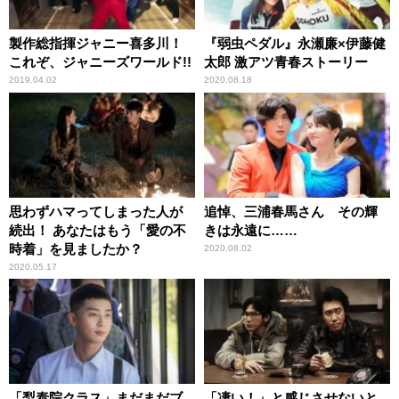
製作総指揮ジャニー喜多川！
『弱虫ペダル』永瀬廉×伊藤健
これぞ、ジャニーズワールド!!
太郎 激アツ青春ストーリー
2019.04.02
2020.08.18
思わずハマってしまった人が
追悼、三浦春馬さん その輝
続出！ あなたはもう「愛の不
きは永遠に……
時着」を見ましたか？
2020.08.02
2020.05.17
「梨泰院クラス」まだまだブ
「凄い！」と感じさせないと