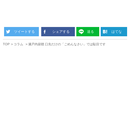
ツイートする
シェアする
送る
はてな
TOP
コラム
瀬戸内寂聴 口先だけの「ごめんなさい」では駄目です