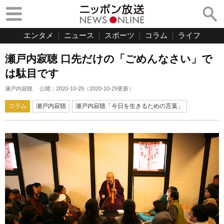
エンタメ
ニュース
スポーツ
コラム
ライフ
瀬戸内寂聴 口先だけの「ごめんなさい」で
は駄目です
瀬戸内寂聴
公開：
2020-10-29
（
2020-10-29
更新）
コラム
瀬戸内寂聴
瀬戸内寂聴「今日を生きるための言葉」