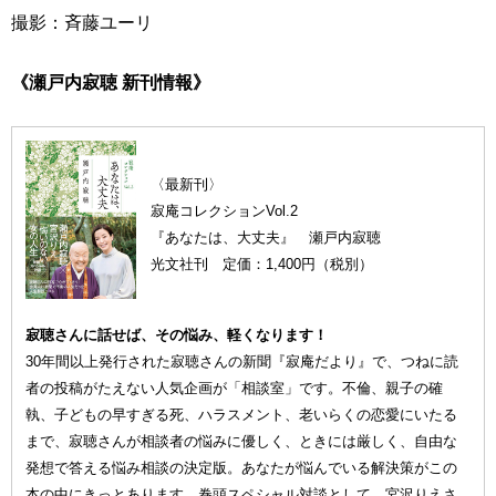
撮影：斉藤ユーリ
《瀬戸内寂聴 新刊情報》
〈最新刊〉
寂庵コレクションVol.2
『あなたは、大丈夫』 瀬戸内寂聴
光文社刊 定価：1,400円（税別）
寂聴さんに話せば、その悩み、軽くなります！
30年間以上発行された寂聴さんの新聞『寂庵だより』で、つねに読
者の投稿がたえない人気企画が「相談室」です。不倫、親子の確
執、子どもの早すぎる死、ハラスメント、老いらくの恋愛にいたる
まで、寂聴さんが相談者の悩みに優しく、ときには厳しく、自由な
発想で答える悩み相談の決定版。あなたが悩んでいる解決策がこの
本の中にきっとあります。巻頭スペシャル対談として、宮沢りえさ