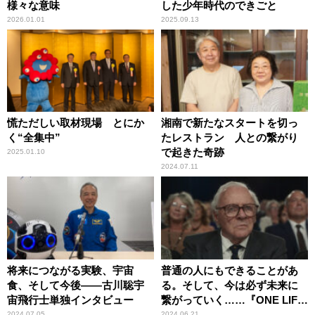
様々な意味
した少年時代のできごと
2026.01.01
2025.09.13
慌ただしい取材現場 とにか
湘南で新たなスタートを切っ
く“全集中”
たレストラン 人との繋がり
で起きた奇跡
2025.01.10
2024.07.11
将来につながる実験、宇宙
普通の人にもできることがあ
食、そして今後――古川聡宇
る。そして、今は必ず未来に
宙飛行士単独インタビュー
繋がっていく……『ONE LIFE
奇跡が繋いだ6000の命』
2024.07.05
2024.06.21