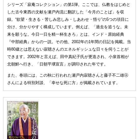
シリーズ「寂庵コレクション」の第1弾。ここでは、仏教をはじめと
した古今東西の文献を瀬戸内流に翻訳した「今月のことば」を収
録。“欲望・生きる・苦しみ悲しみ・しあわせ・悟り”の5つの項目に
分け、分かりやすく構成しています。例えば、「過去を追うな。未
来を願うな。今日一日を精一杯生きろ」とは、インド・原始経典
『中部経典』からの一説。その他、2002年の1年間の日記を掲載。当
時80歳とは思えない寂聴さんのエネルギッシュな日々を伺うことが
できます。2002年と言えば、田中真紀子氏が更迭され、小泉首相が
北朝鮮へ行き、「日朝平壌宣言」が調印された年です。
また、巻頭には、この秋に行われた瀬戸内寂聴さんと藤子不二雄Ⓐ
さんによる特別対談、「幸せな死に方」が掲載されています。