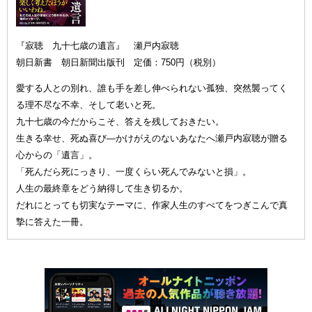
『寂聴 九十七歳の遺言』 瀬戸内寂聴
朝日新書 朝日新聞出版刊 定価：750円（税別）
愛する人との別れ、誰も手を差し伸べられない孤独、突然襲ってく
る理不尽な不幸、そして老いと死。
九十七歳の今だからこそ、答えを残しておきたい。
生きる幸せ、死ぬ喜び—かけがえのないあなたへ瀬戸内寂聴が贈る
心からの「遺言」。
「死んだら死にっきり、一度くらい死んでみないと損」。
人生の最終章をどう納得して生き切るか。
だれにとっても切実なテーマに、作家人生のすべてをつぎこんで真
摯に答えた一冊。