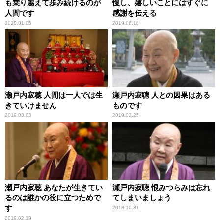
も乗り越えて歩み続けるのが
慢し、嬉しいことにはすぐに
人間です
感謝を伝える
2020.01.05
2019.06.16
瀬戸内寂聴 人間は一人では生
瀬戸内寂聴 人との因果はある
きていけません
ものです
2019.03.03
2019.02.25
瀬戸内寂聴 あなたが生きてい
瀬戸内寂聴 恨みつらみは忘れ
るのは誰かの役に立つためで
てしまいましょう
す
2018.10.31
2019.02.19