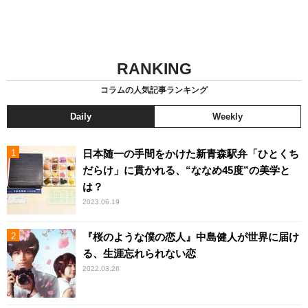
RANKING
コラムの人気記事ランキング
Daily
Weekly
日本随一の手間をかけた新青森駅弁「ひとくち
だらけ」に貫かれる、“ななめ45度”の美学と
は？
2023.06.19
『桜のような僕の恋人』中島健人が世界に届け
る、生涯忘れられない恋
2022.03.26