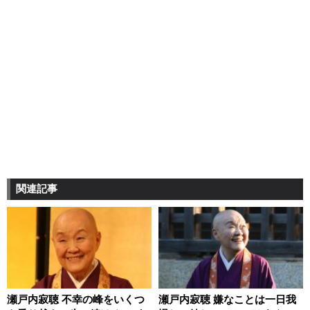
関連記事
瀬戸内寂聴 不幸の峰をいくつ
瀬戸内寂聴 嫌なことは一日我