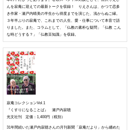
んを寂庵に迎えての最新トークを収録！ りえさんは、かつて恋多
き作家・瀬戸内晴美の半生から得度までを演じた、浅からぬご縁。
３年半ぶりの寂庵で、これまでの人生、愛・仕事について本音で語
りました。また、コラムとして、「仏教の素朴な疑問」「仏教 こん
な時どうする？」「仏教豆知識」を収録。
寂庵コレクションVol.1
『くすりになることば』 瀬戸内寂聴
光文社刊 定価：1,400円（税別）
31年間続いた瀬戸内寂聴さんの月刊新聞「寂庵だより」から纏めた