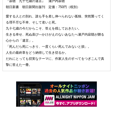
『寂聴 九十七歳の遺言』 瀬戸内寂聴
朝日新書 朝日新聞出版刊 定価：750円（税別）
愛する人との別れ、誰も手を差し伸べられない孤独、突然襲ってく
る理不尽な不幸、そして老いと死。
九十七歳の今だからこそ、答えを残しておきたい。
生きる幸せ、死ぬ喜び—かけがえのないあなたへ瀬戸内寂聴が贈る
心からの「遺言」。
「死んだら死にっきり、一度くらい死んでみないと損」。
人生の最終章をどう納得して生き切るか。
だれにとっても切実なテーマに、作家人生のすべてをつぎこんで真
摯に答えた一冊。