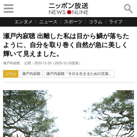
エンタメ
ニュース
スポーツ
コラム
ライフ
瀬戸内寂聴 出離した私は目から鱗が落ちた
ように、自分を取り巻く自然が急に美しく
輝いて見えました。
瀬戸内寂聴
公開：
2020-11-20
（
2020-11-20
更新）
コラム
瀬戸内寂聴
瀬戸内寂聴「今日を生きるための言葉」