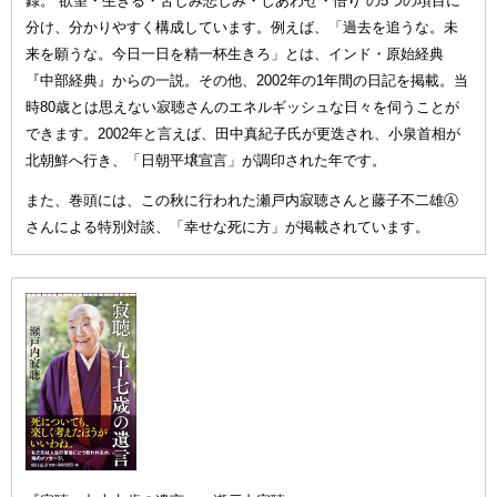
録。“欲望・生きる・苦しみ悲しみ・しあわせ・悟り”の5つの項目に
分け、分かりやすく構成しています。例えば、「過去を追うな。未
来を願うな。今日一日を精一杯生きろ」とは、インド・原始経典
『中部経典』からの一説。その他、2002年の1年間の日記を掲載。当
時80歳とは思えない寂聴さんのエネルギッシュな日々を伺うことが
できます。2002年と言えば、田中真紀子氏が更迭され、小泉首相が
北朝鮮へ行き、「日朝平壌宣言」が調印された年です。
また、巻頭には、この秋に行われた瀬戸内寂聴さんと藤子不二雄Ⓐ
さんによる特別対談、「幸せな死に方」が掲載されています。