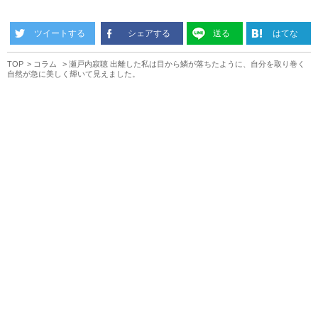
ツイートする
シェアする
送る
はてな
TOP
コラム
瀬戸内寂聴 出離した私は目から鱗が落ちたように、自分を取り巻く
自然が急に美しく輝いて見えました。