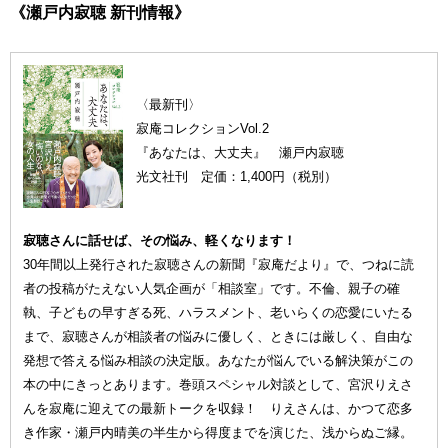
《瀬戸内寂聴 新刊情報》
〈最新刊〉
寂庵コレクションVol.2
『あなたは、大丈夫』 瀬戸内寂聴
光文社刊 定価：1,400円（税別）
寂聴さんに話せば、その悩み、軽くなります！
30年間以上発行された寂聴さんの新聞『寂庵だより』で、つねに読
者の投稿がたえない人気企画が「相談室」です。不倫、親子の確
執、子どもの早すぎる死、ハラスメント、老いらくの恋愛にいたる
まで、寂聴さんが相談者の悩みに優しく、ときには厳しく、自由な
発想で答える悩み相談の決定版。あなたが悩んでいる解決策がこの
本の中にきっとあります。巻頭スペシャル対談として、宮沢りえさ
んを寂庵に迎えての最新トークを収録！ りえさんは、かつて恋多
き作家・瀬戸内晴美の半生から得度までを演じた、浅からぬご縁。