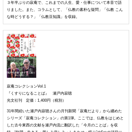
３年半ぶりの寂庵で、これまでの人生、愛・仕事について本音で語
りました。また、コラムとして、「仏教の素朴な疑問」「仏教 こん
な時どうする？」「仏教豆知識」を収録。
寂庵コレクションVol.1
『くすりになることば』 瀬戸内寂聴
光文社刊 定価：1,400円（税別）
31年間続いた瀬戸内寂聴さんの月刊新聞「寂庵だより」から纏めた
シリーズ「寂庵コレクション」の第1弾。ここでは、仏教をはじめと
した古今東西の文献を瀬戸内流に翻訳した「今月のことば」を収