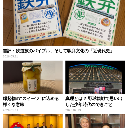
書評・鉄道旅のバイブル、そして駅弁文化の「近現代史」
2026.05.11
縁起物の“スイーツ”に込める
真理とは？ 野球観戦で思い出
様々な意味
した少年時代のできごと
2026.01.01
2025.09.13