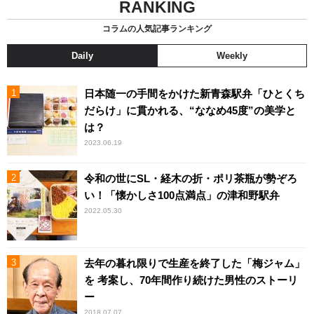
RANKING
コラムの人気記事ランキング
Daily
Weekly
日本随一の手間をかけた新青森駅弁「ひとくち
だらけ」に貫かれる、“ななめ45度”の美学と
は？
2023.06.19
令和の世にSL・経木の折・ポリ茶瓶が勢ぞろ
い！「懐かしさ100点満点」の津和野駅弁
2022.05.30
去年の暮れ限りで生産を終了した「梅ジャム」
を 考案し、70年間作り続けた男性のストーリ
ー
2018.07.07