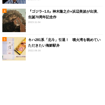
『ゴジラ−1.0』神木隆之介×浜辺美波が出演、
生誕70周年記念作
2023.11.04
キハ281系「北斗」引退！ 噴火湾を眺めてい
ただきたい海鮮駅弁
2022.09.30