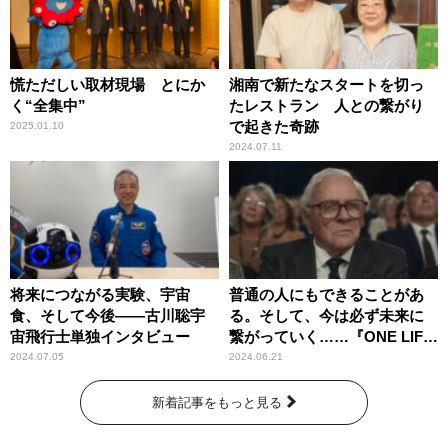
慌ただしい取材現場 とにか
湘南で新たなスタートを切っ
く“全集中”
たレストラン 人との繋がり
で起きた奇跡
2025.01.10
2024.07.11
将来につながる実験、宇宙
普通の人にもできることがあ
食、そして今後――古川聡宇
る。そして、今は必ず未来に
宙飛行士単独インタビュー
繋がっていく……『ONE LIFE
奇跡が繋いだ6000の命』
2024.07.05
2024.06.21
新着記事をもっと見る