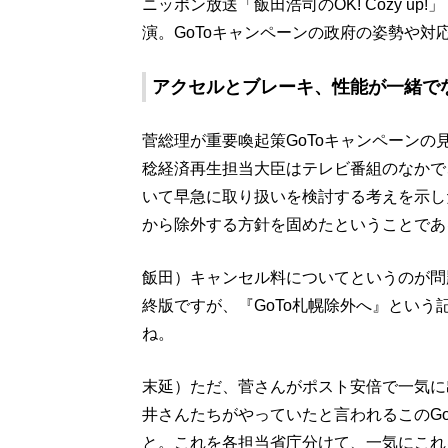
ニッポン放送「飯田浩司のOK! Cozy u
演。GoToキャンペーンの政府の姿勢や対
アクセルとブレーキ、性能が一緒で
菅総理が重要喚起策GoToキャンペーンの
稔経済再生担当大臣はテレビ番組のなかで
いて早急に取り扱いを検討する考えを示し
から除外する方針を固めたということであ
飯田）キャンセル料についてというのが問
終版ですが、『GoTo札幌除外へ』とい
ね。
末延）ただ、菅さんがポスト安倍で一気に
井さんたちがやっていたと言われるこのG
と。これを各担当省庁分けて、一気にこれ