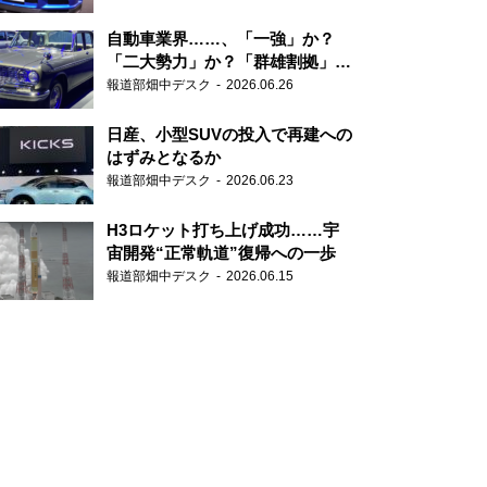
自動車業界……、「一強」か？
「二大勢力」か？「群雄割拠」
か？
報道部畑中デスク
2026.06.26
日産、小型SUVの投入で再建への
はずみとなるか
報道部畑中デスク
2026.06.23
H3ロケット打ち上げ成功……宇
宙開発“正常軌道”復帰への一歩
報道部畑中デスク
2026.06.15