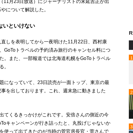
p!」（11月23日放送）にジャーナリストの末延吉正が出
応やについて解説した。
ないといけない
R
見直しを表明してから一夜明けた11月22日、西村康
、GoToトラベルの予約済み旅行のキャンセル料につ
た。また、一部報道では北海道札幌をGoToトラベル
る。
題になっていて、23日読売が一面トップ、東京の最
う記事を出しております。これ、週末急に動きました
出てくるきっかけがこれです。安倍さんの側近の今
oToキャンペーンが行き詰ったと、丸投げじゃないか
を使って出てきたのが当時の菅官房長官・菅さんで