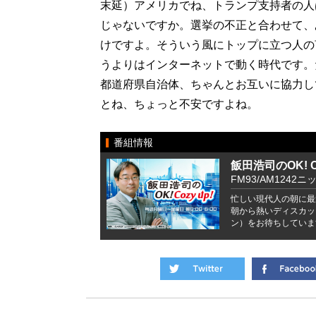
末延）アメリカでね、トランプ支持者の人
じゃないですか。選挙の不正と合わせて、
けですよ。そういう風にトップに立つ人の
うよりはインターネットで動く時代です。
都道府県自治体、ちゃんとお互いに協力し
とね、ちょっと不安ですよね。
番組情報
飯田浩司のOK! Co
FM93/AM1242ニ
忙しい現代人の朝に最
朝から熱いディスカッ
ン）をお待ちしていま