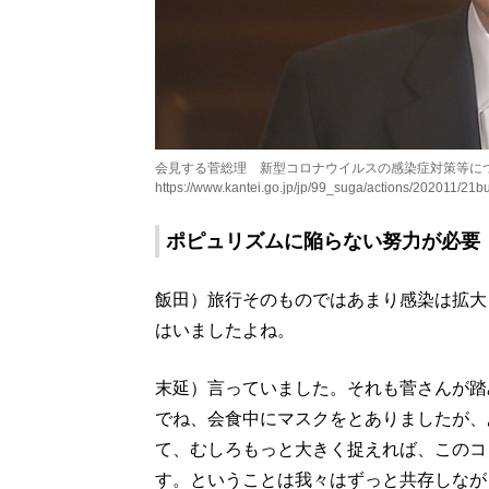
会見する菅総理 新型コロナウイルスの感染症対策等につい
https://www.kantei.go.jp/jp/99_suga/actions/202011/21b
ポピュリズムに陥らない努力が必要
飯田）旅行そのものではあまり感染は拡大
はいましたよね。
末延）言っていました。それも菅さんが踏
でね、会食中にマスクをとありましたが、
て、むしろもっと大きく捉えれば、このコ
す。ということは我々はずっと共存しなが