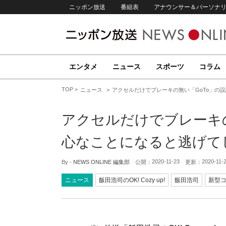
ニッポン放送
番組表
アナウンサー＆パーソナ
エンタメ
ニュース
スポーツ
コラム
TOP
ニュース
アクセルだけでブレーキの無い「GoTo」の
アクセルだけでブレーキの
心なことになると逃げて
2020-11-23
2020-11-
By -
NEWS ONLINE 編集部
公開：
更新：
ニュース
飯田浩司のOK! Cozy up!
飯田浩司
新型