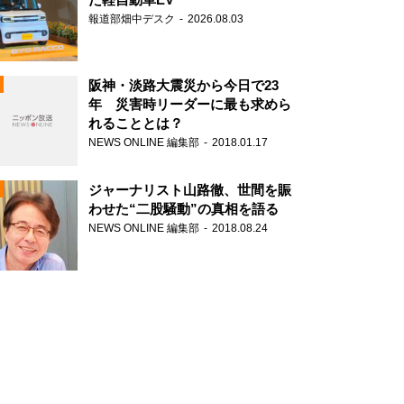
報道部畑中デスク
2026.08.03
阪神・淡路大震災から今日で23
年 災害時リーダーに最も求めら
れることとは？
N
NEWS ONLINE 編集部
2018.01.17
ジャーナリスト山路徹、世間を賑
わせた“二股騒動”の真相を語る
NEWS ONLINE 編集部
2018.08.24
N