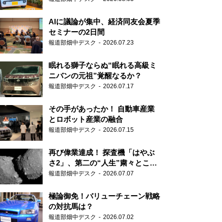
AIに議論が集中、経済同友会夏季
セミナーの2日間
報道部畑中デスク
2026.07.23
眠れる獅子ならぬ“眠れる高級ミ
ニバンの元祖”覚醒なるか？
報道部畑中デスク
2026.07.17
その手があったか！ 自動車産業
とロボット産業の融合
報道部畑中デスク
2026.07.15
再び偉業達成！ 探査機「はやぶ
さ2」、第二の“人生”粛々とこな
す
報道部畑中デスク
2026.07.07
極論御免！バリューチェーン戦略
の対抗馬は？
報道部畑中デスク
2026.07.02