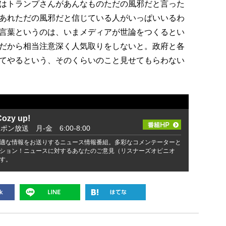
はトランプさんがあんなものただの風邪だと言った
あれただの風邪だと信じている人がいっぱいいるわ
言葉というのは、いまメディアが世論をつくるとい
だから相当注意深く人気取りをしないと。政府と各
てやるという、そのくらいのこと見せてもらわない
zy up!
ッポン放送 月-金 6:00-8:00
適な情報をお送りするニュース情報番組。多彩なコメンテーターと
ション！ニュースに対するあなたのご意見（リスナーズオピニオ
す。