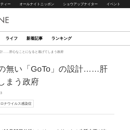
リティー
オールナイトニッポン
ショウアップナイター
イベント
ライフ
新着記事
ランキング
設計……肝心なことになると逃げてしまう政府
無い「GoTo」の設計……肝
しまう政府
23
コロナウイルス感染症