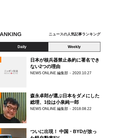
ANKING
ニュースの人気記事ランキング
Daily
Weekly
日本が核兵器禁止条約に署名でき
ない2つの理由
NEWS ONLINE 編集部
2020.10.27
N
森永卓郎が選ぶ日本をダメにした
総理、1位は小泉純一郎
NEWS ONLINE 編集部
2018.08.22
ついに出現！ 中国・BYDが放っ
た軽自動車EV