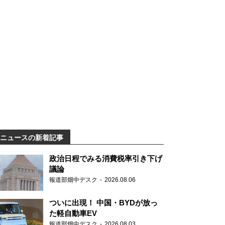
ニュースの新着記事
政治日程でみる消費税率引き下げ
議論
報道部畑中デスク
2026.08.06
ついに出現！ 中国・BYDが放っ
た軽自動車EV
報道部畑中デスク
2026.08.03