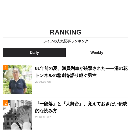
RANKING
ライフの人気記事ランキング
Daily
Weekly
81年前の夏、満員列車が銃撃された――湯の花
トンネルの悲劇を語り継ぐ男性
2026.08.06
『一段落』と『大舞台』、覚えておきたい伝統
的な読み方
2018.08.07