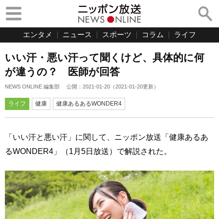
エンタメ
ニュース
スポーツ
コラム
ライフ
いい汗・悪い汗って聞くけど、具体的に何
が違うの？ 医師が回答
NEWS ONLINE 編集部
公開：
2021-01-20
（
2021-01-20
更新）
ライフ
健康
健康あるあるWONDER4
「いい汗と悪い汗」に関して、ニッポン放送「健康あるあ
るWONDER4」（1月5日放送）で解説された。