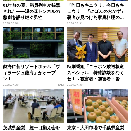
81年前の夏、満員列車が銃撃
「昨日もキュウリ、今日もキ
された――湯の花トンネルの
ュウリ」 『にほんのおかず』
悲劇を語り継ぐ男性
著者が見つけた家庭料理の知
恵
2026.08.06
2026.07.31
熱海に新リゾートホテル「ヴ
特別番組「ニッポン放送報道
ィラージュ熱海」がオープ
スペシャル 特殊詐欺をなく
ン！
せ！～被害者・加害者・警視
庁が語るトクリュウの実態
2026.07.30
AD
2026.07.30
～」放送
茨城県産梨、統一目揃え会を
東京・大田市場で千葉県産梨