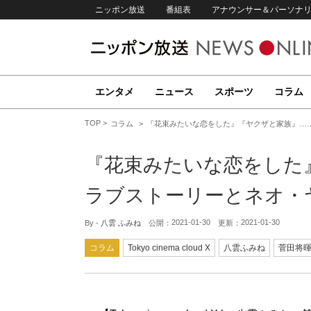
ニッポン放送
番組表
アナウンサー＆パーソナ
エンタメ
ニュース
スポーツ
コラム
TOP
コラム
『花束みたいな恋をした』『ヤクザと家族』…
『花束みたいな恋をした
ラブストーリーとネオ・
2021-01-30
2021-01-30
By -
八雲 ふみね
公開：
更新：
コラム
Tokyo cinema cloud X
八雲ふみね
菅田将