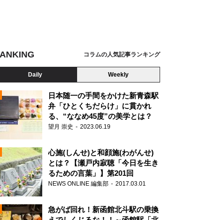
ANKING
コラムの人気記事ランキング
Daily
Weekly
日本随一の手間をかけた新青森駅
弁「ひとくちだらけ」に貫かれ
る、“ななめ45度”の美学とは？
望月 崇史
2023.06.19
心施(しんせ)と和顔施(わがんせ)
とは？【瀬戸内寂聴「今日を生き
るための言葉」】第201回
NEWS ONLINE 編集部
2017.03.01
N
急がば回れ！新函館北斗駅の乗換
えでしくじるな！！～函館駅「北