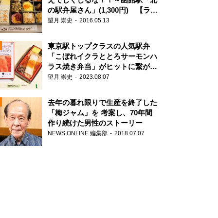
の駅弁屋さん」(1,300円) 【ライ
ター望月の駅弁膝栗毛】
望月 崇史
2016.05.13
N
東京駅トップクラスの人気駅弁
「こぼれイクラととろサーモンハ
ラス焼き弁当」がヒットに繋がっ
た理由
望月 崇史
2023.08.07
去年の暮れ限りで生産を終了した
「梅ジャム」を 考案し、70年間
作り続けた男性のストーリー
NEWS ONLINE 編集部
2018.07.07