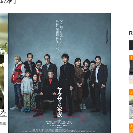
 第972回】
R