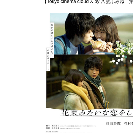
【Tokyo cinema cloud X by 八雲ふみね