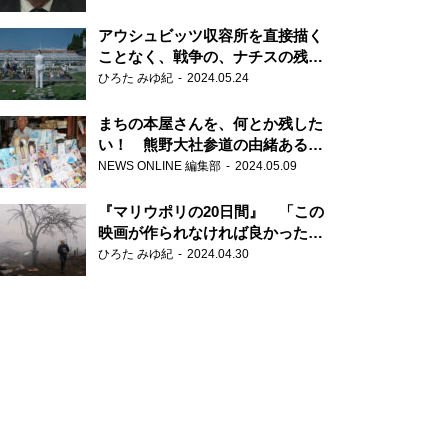
だ6000の命』
アウシュビッツ収容所を直接描く
ことなく、戦争の、ナチスの残虐
さが見える映画 『関心領域』
ひろた みゆ紀
2024.05.24
まちの本屋さんを、何とか残した
い！ 熊野大社参道の由緒ある書
店・三代目の強い思い
NEWS ONLINE 編集部
2024.05.09
『マリウポリの20日間』 「この
映画が作られなければ良かった」
と語る監督
ひろた みゆ紀
2024.04.30