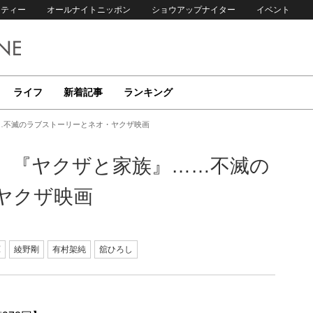
リティー
オールナイトニッポン
ショウアップナイター
イベント
ライフ
新着記事
ランキング
…不滅のラブストーリーとネオ・ヤクザ映画
』『ヤクザと家族』……不滅の
ヤクザ映画
暉
綾野剛
有村架純
舘ひろし