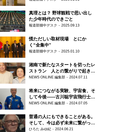
真理とは？ 野球観戦で思い出し
た少年時代のできごと
報道部畑中デスク
2025.09.13
慌ただしい取材現場 とにか
く“全集中”
報道部畑中デスク
2025.01.10
湘南で新たなスタートを切ったレ
ストラン 人との繋がりで起きた
奇跡
NEWS ONLINE 編集部
2024.07.11
将来につながる実験、宇宙食、そ
して今後――古川聡宇宙飛行士単
独インタビュー
NEWS ONLINE 編集部
2024.07.05
普通の人にもできることがある。
そして、今は必ず未来に繋がって
いく……『ONE LIFE 奇跡が繋い
ひろた みゆ紀
2024.06.21