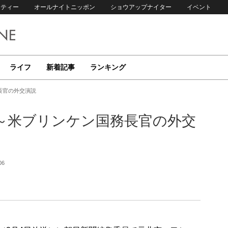
リティー
オールナイトニッポン
ショウアップナイター
イベント
ライフ
新着記事
ランキング
長官の外交演説
～米ブリンケン国務長官の外交
06