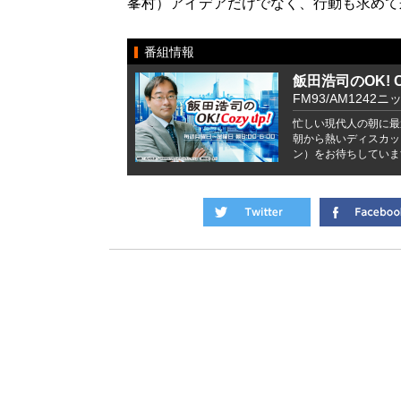
峯村）アイデアだけでなく、行動も求めて
番組情報
飯田浩司のOK! Co
FM93/AM1242ニ
忙しい現代人の朝に最
朝から熱いディスカッ
ン）をお待ちしていま