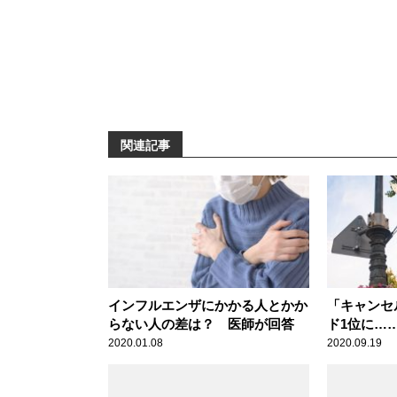
関連記事
インフルエンザにかかる人とかか
「キャンセ
らない人の差は？ 医師が回答
ド1位に…
情が高まっ
2020.01.08
2020.09.19