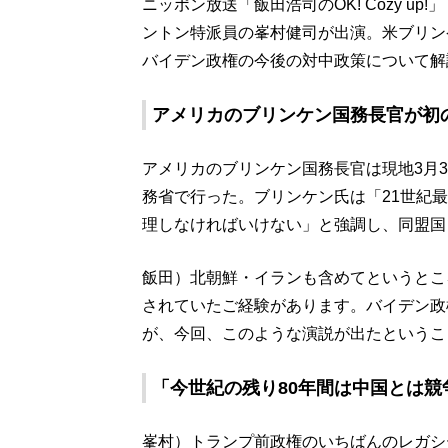
ニッポン放送「飯田浩司のOK! Cozy u
ントン特派員の峯村健司が出演。米ブリン
バイデン政権の今後の対中政策について解
アメリカのブリンケン国務長官が初
アメリカのブリンケン国務長官は現地3月
務省で行った。ブリンケン氏は「21世紀
理しなければいけない」と強調し、同盟国
飯田）北朝鮮・イランも含めてというとこ
されていたご経験があります。バイデン政
が、今回、このような演説が出たというこ
「今世紀の残り80年間は中国とは
峯村）トランプ前政権のいちばんのレガシ