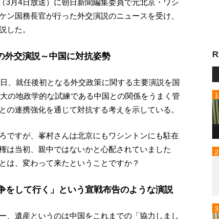
p!」（3月4日放送）に朝日新聞編集委員で元北京・ワシ
ケン国務長官が行った外交演説のニュースを受け、
説した。
R
の外交演説～中国に対抗姿勢
3日、就任後初となる外交政策に関する主要演説を国
最大の地政学的な試練である中国との関係をうまく管
との連携強化を通じて対抗する考えを示している。
ろですが、峯村さんは北京にもワシントンにも駐在
権は当初、親中ではないかと心配されていました
とは、変わって来たということですか？
競争をして行く」という宣戦布告のような演説
ー、遺産というのは中国をこれまでの「協力しまし