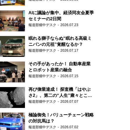
AIに議論が集中、経済同友会夏季
セミナーの2日間
報道部畑中デスク
2026.07.23
眠れる獅子ならぬ“眠れる高級ミ
ニバンの元祖”覚醒なるか？
報道部畑中デスク
2026.07.17
その手があったか！ 自動車産業
とロボット産業の融合
報道部畑中デスク
2026.07.15
再び偉業達成！ 探査機「はやぶ
さ2」、第二の“人生”粛々とこな
す
報道部畑中デスク
2026.07.07
極論御免！バリューチェーン戦略
の対抗馬は？
報道部畑中デスク
2026.07.02