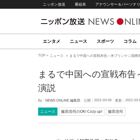
ニッポン放送
番組表
アナウンサー＆パーソナ
エンタメ
ニュース
スポーツ
コラム
TOP
ニュース
まるで中国への宣戦布告～米ブリンケン国務
まるで中国への宣戦布告
演説
2021-03-06
2021-03-
By -
NEWS ONLINE 編集部
公開：
更新：
ニュース
飯田浩司のOK! Cozy up!
飯田浩司