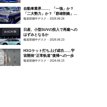
自動車業界……、「一強」か？
「二大勢力」か？「群雄割拠」
か？
報道部畑中デスク
2026.06.26
日産、小型SUVの投入で再建への
はずみとなるか
報道部畑中デスク
2026.06.23
H3ロケット打ち上げ成功……宇
宙開発“正常軌道”復帰への一歩
報道部畑中デスク
2026.06.15