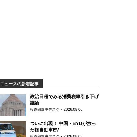
ニュースの新着記事
政治日程でみる消費税率引き下げ
議論
報道部畑中デスク
2026.08.06
ついに出現！ 中国・BYDが放っ
た軽自動車EV
報道部畑中デスク
2026.08.03