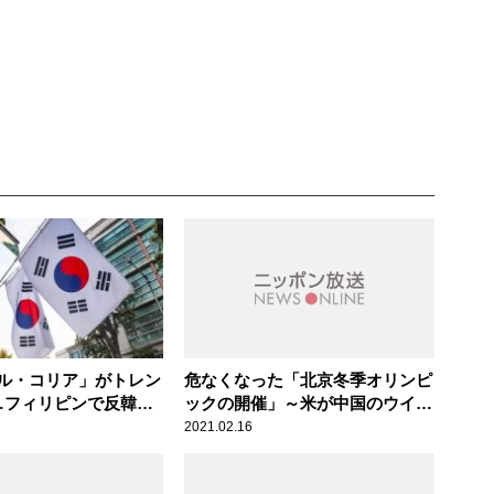
ル・コリア」がトレン
危なくなった「北京冬季オリンピ
…フィリピンで反韓感
ックの開催」～米が中国のウイグ
たわけ
ル政策をジェノサイド認定
2021.02.16