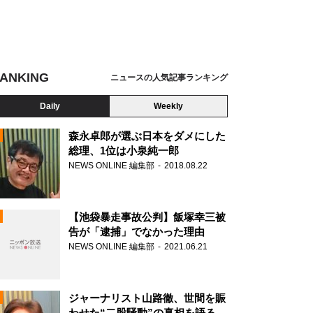
ANKING
ニュースの人気記事ランキング
Daily
Weekly
森永卓郎が選ぶ日本をダメにした
総理、1位は小泉純一郎
NEWS ONLINE 編集部
2018.08.22
N
【池袋暴走事故公判】飯塚幸三被
告が「逮捕」でなかった理由
NEWS ONLINE 編集部
2021.06.21
ジャーナリスト山路徹、世間を賑
わせた“二股騒動”の真相を語る