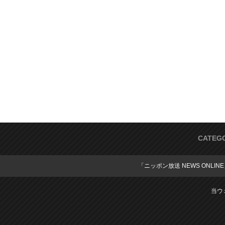
CATEG
「ニッポン放送 NEWS ONLIN
当ウ