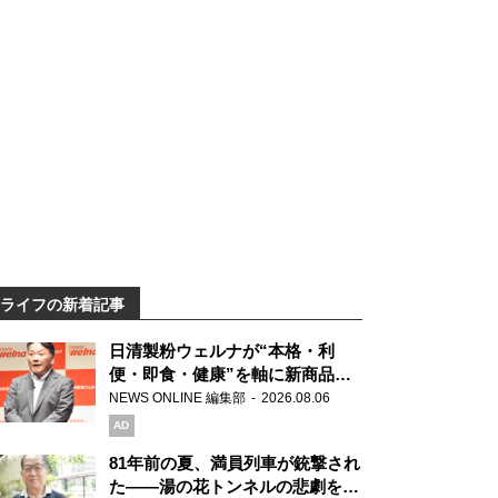
ライフの新着記事
日清製粉ウェルナが“本格・利
便・即食・健康”を軸に新商品を
展開 「マ・マー」「青の洞窟」
NEWS ONLINE 編集部
2026.08.06
ブランドを強化
AD
81年前の夏、満員列車が銃撃され
た――湯の花トンネルの悲劇を語