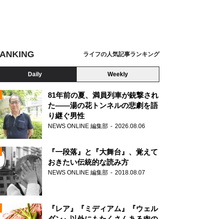
ANKING
ライフの人気記事ランキング
Daily
Weekly
81年前の夏、満員列車が銃撃され
た――湯の花トンネルの悲劇を語
り継ぐ男性
N
NEWS ONLINE 編集部
2026.08.06
AD
『一段落』と『大舞台』、覚えて
おきたい伝統的な読み方
NEWS ONLINE 編集部
2018.08.07
N
『レア』『ミディアム』『ウェル
ダン』以外にもたくさんある肉の