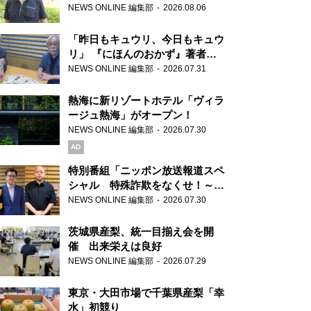
り継ぐ男性
NEWS ONLINE 編集部
2026.08.06
「昨日もキュウリ、今日もキュウ
リ」 『にほんのおかず』著者が
見つけた家庭料理の知恵
NEWS ONLINE 編集部
2026.07.31
熱海に新リゾートホテル「ヴィラ
ージュ熱海」がオープン！
NEWS ONLINE 編集部
2026.07.30
AD
特別番組「ニッポン放送報道スペ
シャル 特殊詐欺をなくせ！～被
害者・加害者・警視庁が語るトク
NEWS ONLINE 編集部
2026.07.30
リュウの実態～」放送
茨城県産梨、統一目揃え会を開
催 出来栄えは良好
NEWS ONLINE 編集部
2026.07.29
東京・大田市場で千葉県産梨「幸
水」初競り