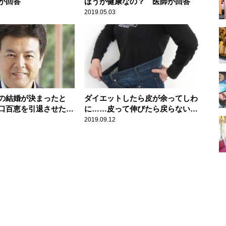
が回答
ほうが健康なの？ 医師が回答
2019.05.03
の結婚が決まったと
ダイエットしたら皮が余ってしわ
口百恵を引退させたの
に……皮って伸びたら戻らない
の？ 医師が回答
2019.09.12