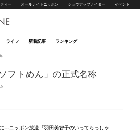
リティー
オールナイトニッポン
ショウアップナイター
イベント
ライフ
新着記事
ランキング
称
「ソフトめん」の正式名称
15
---ニッポン放送『羽田美智子のいってらっしゃ