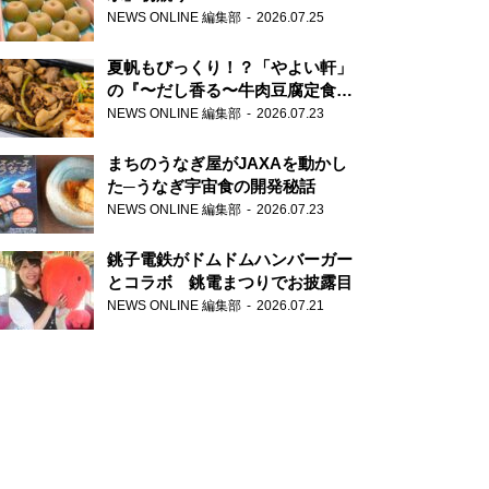
NEWS ONLINE 編集部
2026.07.25
夏帆もびっくり！？「やよい軒」
の『〜だし香る〜牛肉豆腐定食』
が香り高すぎる
NEWS ONLINE 編集部
2026.07.23
まちのうなぎ屋がJAXAを動かし
た─うなぎ宇宙食の開発秘話
NEWS ONLINE 編集部
2026.07.23
銚子電鉄がドムドムハンバーガー
とコラボ 銚電まつりでお披露目
NEWS ONLINE 編集部
2026.07.21