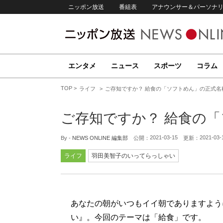
ニッポン放送
番組表
アナウンサー＆パーソナ
エンタメ
ニュース
スポーツ
コラム
TOP
ライフ
ご存知ですか？ 給食の「ソフトめん」の正式名
ご存知ですか？ 給食の
2021-03-15
2021-03-
By -
NEWS ONLINE 編集部
公開：
更新：
ライフ
羽田美智子のいってらっしゃい
あなたの朝がいつもイイ朝でありますように
い』。今回のテーマは「給食」です。