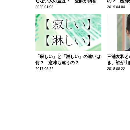
らない人の差は？ 医師が回答
の？ 医師
2020.01.08
2019.04.04
「寂しい」と「淋しい」の違いは
三浦友和と
何？ 意味も違うの？
き、誰が山
か
2017.05.22
2018.08.22