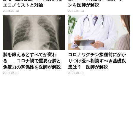
エコノミストと対論
ンを医師が解説
2020.08.16
2021.03.23
肺を鍛えるとすべてが変わ
コロナワクチン接種前にかか
る……コロナ禍で重要な肺と
りつけ医へ相談すべき基礎疾
免疫力の関係性を医師が解説
患は？ 医師が解説
2021.05.31
2021.04.21