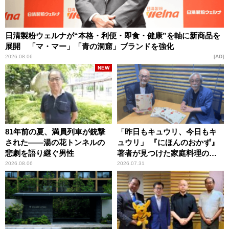
日清製粉ウェルナが“本格・利便・即食・健康”を軸に新商品を
展開 「マ・マー」「青の洞窟」ブランドを強化
2026.08.06
AD
NEW
81年前の夏、満員列車が銃撃
「昨日もキュウリ、今日もキ
された――湯の花トンネルの
ュウリ」 『にほんのおかず』
悲劇を語り継ぐ男性
著者が見つけた家庭料理の知
恵
2026.08.06
2026.07.31