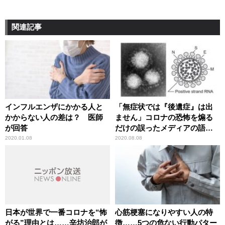
関連記事
インフルエンザにかかる人と
「無症状では『後遺症』は出
かからない人の差は？ 医師
ません」コロナの恐怖を煽る
が回答
だけの誤ったメディアの語法
に辛坊治郎が異議
2020.01.08
2020.08.08
日本が世界で一番コロナを“怖
心筋梗塞になりやすい人の特
がる”理由とは……辛坊治郎が
徴……5つの危ない行動パター