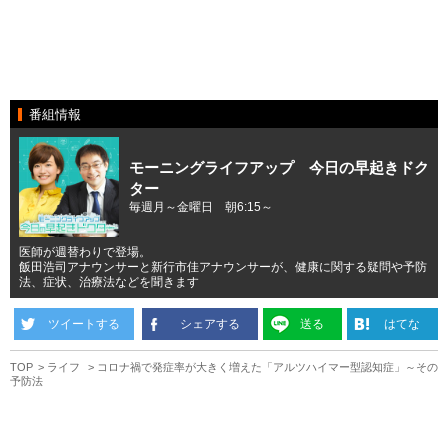
番組情報
モーニングライフアップ 今日の早起きドク
ター
毎週月～金曜日 朝6:15～
医師が週替わりで登場。
飯田浩司アナウンサーと新行市佳アナウンサーが、健康に関する疑問や予防
法、症状、治療法などを聞きます
ツイートする
シェアする
送る
はてな
TOP
ライフ
コロナ禍で発症率が大きく増えた「アルツハイマー型認知症」～その
予防法