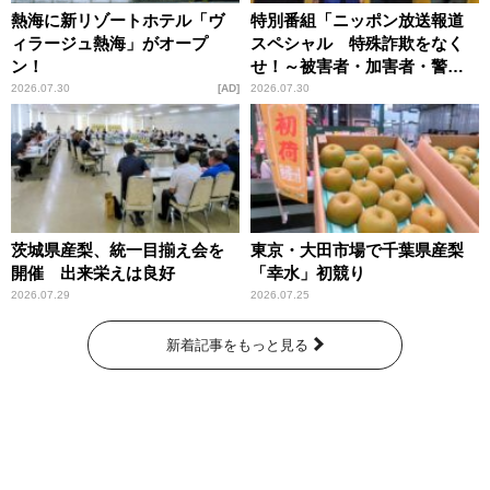
熱海に新リゾートホテル「ヴ
特別番組「ニッポン放送報道
ィラージュ熱海」がオープ
スペシャル 特殊詐欺をなく
ン！
せ！～被害者・加害者・警視
庁が語るトクリュウの実態
2026.07.30
AD
2026.07.30
～」放送
茨城県産梨、統一目揃え会を
東京・大田市場で千葉県産梨
開催 出来栄えは良好
「幸水」初競り
2026.07.29
2026.07.25
新着記事をもっと見る