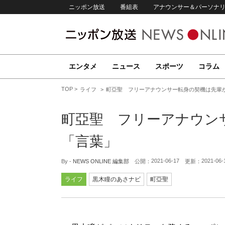
ニッポン放送
番組表
アナウンサー＆パーソナ
エンタメ
ニュース
スポーツ
コラム
TOP
ライフ
町亞聖 フリーアナウンサー転身の契機は先輩
町亞聖 フリーアナウン
「言葉」
2021-06-17
2021-06-
By -
NEWS ONLINE 編集部
公開：
更新：
ライフ
黒木瞳のあさナビ
町亞聖