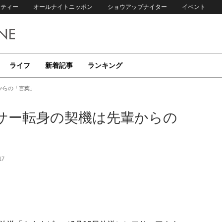
リティー
オールナイトニッポン
ショウアップナイター
イベント
ライフ
新着記事
ランキング
からの「言葉」
サー転身の契機は先輩からの
17