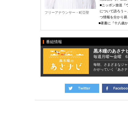
■ニッポン放送『
について語ろう～
フリーアナウンサー・町亞聖
つ情報を分かり易
■著書に『十八歳
番組情報
黒木瞳のあさナ
毎週月曜〜金曜 6:41
毎朝、さまざまなジャ
かがっていく「あさナ