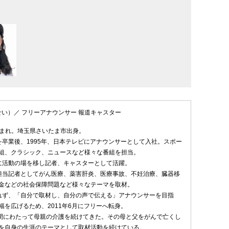
せい）／ フリーアナウンサー 報道キャスター
日生まれ。埼玉県さいたま市出身。
を卒業後、1995年、日本テレビにアナウンサーとして入社。スポー
組、クラシック、ニュースなど様々な番組を担当。
に活動の場を移し記者、キャスターとして活躍。
担当記者としてがん医療、薬害肝炎、医療事故、不妊治療、臓器移
金などの社会保障問題など様々なテーマを取材。
れず、「自分で取材し、自分の声で伝える」アナウンサーを目指
幅を広げるため、2011年6月にフリーへ転身。
年間にわたって母親の介護を続けてきた。その母と父をがんで亡くし
を自身の生涯のテーマとして取材活動を続けている。