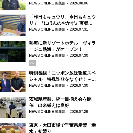
り継ぐ男性
NEWS ONLINE 編集部
2026.08.06
「昨日もキュウリ、今日もキュウ
リ」 『にほんのおかず』著者が
見つけた家庭料理の知恵
NEWS ONLINE 編集部
2026.07.31
熱海に新リゾートホテル「ヴィラ
ージュ熱海」がオープン！
NEWS ONLINE 編集部
2026.07.30
AD
特別番組「ニッポン放送報道スペ
シャル 特殊詐欺をなくせ！～被
害者・加害者・警視庁が語るトク
NEWS ONLINE 編集部
2026.07.30
リュウの実態～」放送
茨城県産梨、統一目揃え会を開
催 出来栄えは良好
NEWS ONLINE 編集部
2026.07.29
東京・大田市場で千葉県産梨「幸
水」初競り