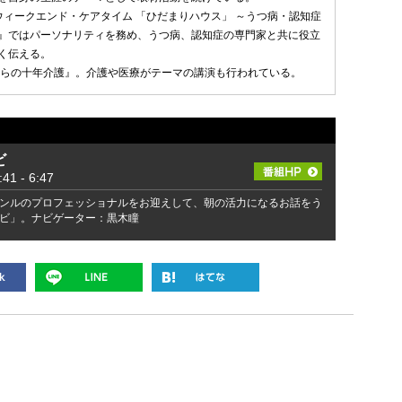
ウィークエンド・ケアタイム 「ひだまりハウス」 ～うつ病・認知症
』ではパーソナリティを務め、うつ病、認知症の専門家と共に役立
く伝える。
からの十年介護』。介護や医療がテーマの講演も行われている。
ビ
 - 6:47
ンルのプロフェッショナルをお迎えして、朝の活力になるお話をう
ビ」。ナビゲーター：黒木瞳