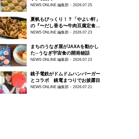
NEWS ONLINE 編集部
2026.07.25
夏帆もびっくり！？「やよい軒」
の『〜だし香る〜牛肉豆腐定食』
が香り高すぎる
NEWS ONLINE 編集部
2026.07.23
まちのうなぎ屋がJAXAを動かし
た─うなぎ宇宙食の開発秘話
NEWS ONLINE 編集部
2026.07.23
銚子電鉄がドムドムハンバーガー
とコラボ 銚電まつりでお披露目
NEWS ONLINE 編集部
2026.07.21