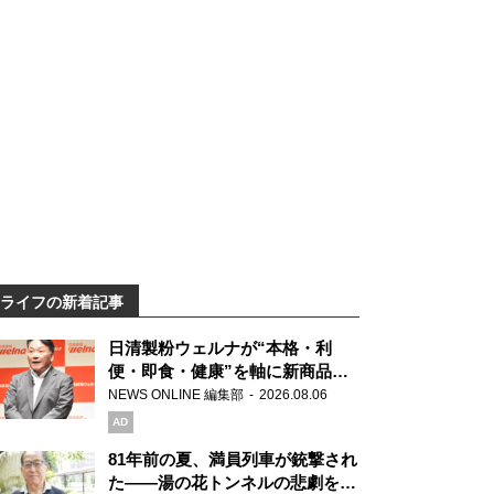
ライフの新着記事
日清製粉ウェルナが“本格・利
便・即食・健康”を軸に新商品を
展開 「マ・マー」「青の洞窟」
NEWS ONLINE 編集部
2026.08.06
ブランドを強化
AD
81年前の夏、満員列車が銃撃され
た――湯の花トンネルの悲劇を語