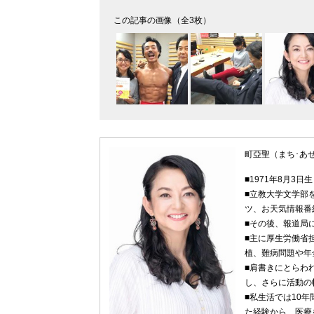
この記事の画像（全3枚）
町亞聖（まち･あ
■1971年8月3
■立教大学文学部
ツ、お天気情報番
■その後、報道局
■主に厚生労働省
植、難病問題や年
■肩書きにとらわ
し、さらに活動の
■私生活では10
た経験から、医療