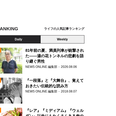
ANKING
ライフの人気記事ランキング
Daily
Weekly
81年前の夏、満員列車が銃撃され
た――湯の花トンネルの悲劇を語
り継ぐ男性
N
NEWS ONLINE 編集部
2026.08.06
AD
『一段落』と『大舞台』、覚えて
おきたい伝統的な読み方
NEWS ONLINE 編集部
2018.08.07
N
『レア』『ミディアム』『ウェル
ダン』以外にもたくさんある肉の