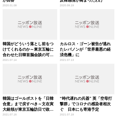
が回答
反韓感情が高まったわけ
2020.01.08
2020.09.19
韓国がどういう落とし前をつ
カルロス・ゴーン被告が逃れ
けてくれるのか～東京五輪に
たレバノンが「世界最悪の経
合わせた日韓首脳会談の可能
済危機」に
性
2021.07.14
2021.07.13
韓国はゴールポストを「日韓
“時代遅れの兵器” 英「空母打
合意」まで戻すべき～文在寅
撃群」でコロナの感染者相次
大統領が東京五輪訪日で政治
ぐ 日本にも寄港予定
的会談を求めるなら
2021.07.16
2021.07.18