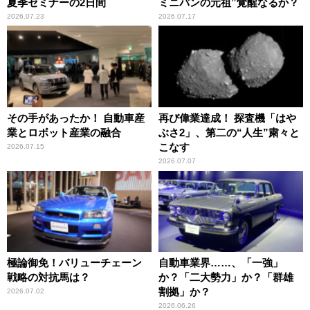
夏季セミナーの2日間
ミニバンの元祖”覚醒なるか？
2026.07.23
2026.07.17
その手があったか！ 自動車産
再び偉業達成！ 探査機「はや
業とロボット産業の融合
ぶさ2」、第二の“人生”粛々と
こなす
2026.07.15
2026.07.07
極論御免！バリューチェーン
自動車業界……、「一強」
戦略の対抗馬は？
か？「二大勢力」か？「群雄
割拠」か？
2026.07.02
2026.06.26