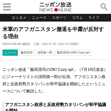
エンタメ
ニュース
スポーツ
コラム
ライフ
米軍のアフガニスタン撤退を中露が反対す
る理由
NEWS ONLINE 編集部
公開：
2021-07-19
（
2021-07-19
更新）
ニュース
飯田浩司
須田慎一郎
飯田浩司のOK! Cozy up!
ニッポン放送「飯田浩司のOK! Cozy up!」（7月19日放送）
にジャーナリストの須田慎一郎が出演。アフガニスタン政
府と反政府勢力タリバンが和平協議を開始したというニュ
ースについて解説した。
アフガニスタン政府と反政府勢力タリバンが和平協議
を開始