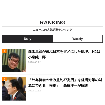
RANKING
ニュースの人気記事ランキング
Daily
Weekly
森永卓郎が選ぶ日本をダメにした総理、1位は
小泉純一郎
2018.08.22
「外為特会の含み益約37兆円」を経済対策の財
源にできる「根拠」 高橋洋一が解説
2022.10.12