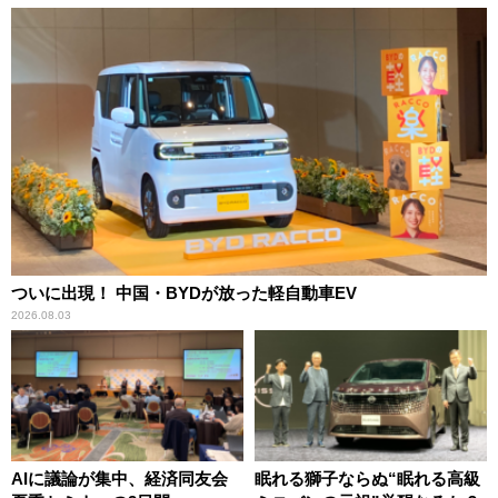
ついに出現！ 中国・BYDが放った軽自動車EV
2026.08.03
AIに議論が集中、経済同友会
眠れる獅子ならぬ“眠れる高級