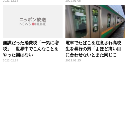
2021.12.14
2022.01.05
無謀だった消費税「一気に増
電車でたばこを注意され高校
税」 世界中でこんなことを
生を暴行の男「よほど痛い目
やった国はない
に合わせないとまた同じこと
をする」辛坊治郎が憤怒
2022.02.14
2022.01.25