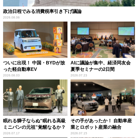
政治日程でみる消費税率引き下げ議論
2026.08.06
ついに出現！ 中国・BYDが放
AIに議論が集中、経済同友会
った軽自動車EV
夏季セミナーの2日間
2026.08.03
2026.07.23
眠れる獅子ならぬ“眠れる高級
その手があったか！ 自動車産
ミニバンの元祖”覚醒なるか？
業とロボット産業の融合
2026.07.17
2026.07.15