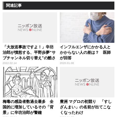
関連記事
「大放送事故ですよ！」辛坊
インフルエンザにかかる人と
治郎が憤怒する、平野歩夢“サ
かからない人の差は？ 医師
ブチャンネル切り替え”の酷さ
が回答
2022.02.14
2020.01.08
梅毒の感染者数過去最多 全
豊洲 マグロの初競り 「すし
国的に増加しているその「背
ざんまい」の名前が出てこな
景」に辛坊治郎が警鐘
くなったわけ