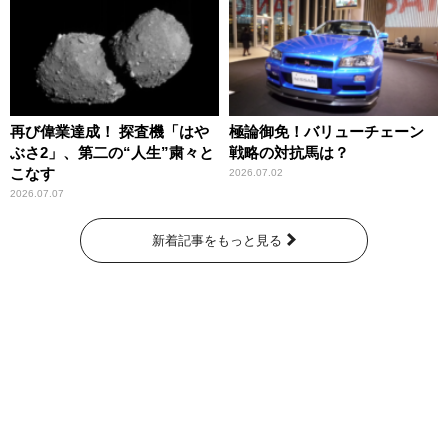
再び偉業達成！ 探査機「はや
極論御免！バリューチェーン
ぶさ2」、第二の“人生”粛々と
戦略の対抗馬は？
こなす
2026.07.02
2026.07.07
新着記事をもっと見る