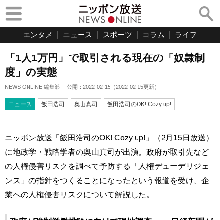
エンタメ
ニュース
スポーツ
コラム
ライフ
「1人1万円」で取引される現在の「奴隷制
度」の実態
NEWS ONLINE 編集部
公開：
2022-02-15
（
2022-02-15
更新）
ニュース
飯田浩司
奥山真司
飯田浩司のOK! Cozy up!
ニッポン放送「飯田浩司のOK! Cozy up!」（2月15日放送）
に地政学・戦略学者の奥山真司が出演。政府が取引先など
の人権侵害リスクを調べて予防する「人権デューデリジェ
ンス」の指針をつくることになったという報道を受け、企
業への人権侵害リスクについて解説した。