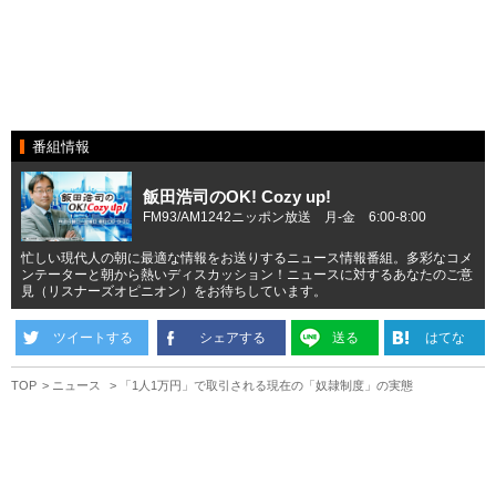
番組情報
飯田浩司のOK! Cozy up!
FM93/AM1242ニッポン放送 月-金 6:00-8:00
忙しい現代人の朝に最適な情報をお送りするニュース情報番組。多彩なコメ
ンテーターと朝から熱いディスカッション！ニュースに対するあなたのご意
見（リスナーズオピニオン）をお待ちしています。
ツイートする
シェアする
送る
はてな
TOP
ニュース
「1人1万円」で取引される現在の「奴隷制度」の実態