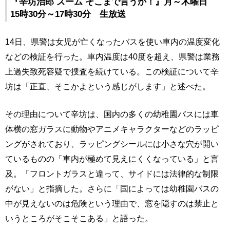
『辛坊治郎 ズーム そこまで言うか！』月～木曜日
15時30分～17時30分 生放送
14日、県警は女児が亡くなったバスを使い車内の温度変化
などの検証を行った。車内温度は40度を超え、県警は業務
上過失致死容疑で捜査を続けている。この検証について辛
坊は「正直、そこかよという感じがします」と述べた。
その理由について辛坊は、国内の多くの幼稚園バスには車
体横の窓ガラスに動物やアニメキャラクターなどのラッピ
ングがされており、ラッピングシールには小さな穴が開い
ているものの「車内が極めて見えにくくなっている」と言
及。「フロントガラスと違って、サイドには法律的な制限
がない」と指摘した。さらに「国によっては幼稚園バスの
中が見えないのは危険という理由で、窓を隠すのは禁止と
いうところがそこそこある」と語った。