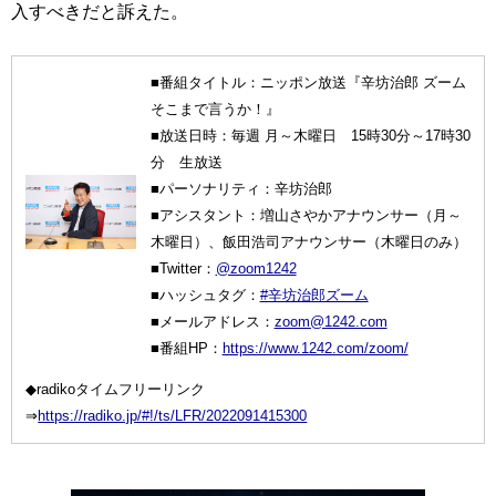
入すべきだと訴えた。
■番組タイトル：ニッポン放送『辛坊治郎 ズーム
そこまで言うか！』
■放送日時：毎週 月～木曜日 15時30分～17時30
分 生放送
■パーソナリティ：辛坊治郎
■アシスタント：増山さやかアナウンサー（月～
木曜日）、飯田浩司アナウンサー（木曜日のみ）
■Twitter：
@zoom1242
■ハッシュタグ：
#辛坊治郎ズーム
■メールアドレス：
zoom@1242.com
■番組HP：
https://www.1242.com/zoom/
◆radikoタイムフリーリンク
⇒
https://radiko.jp/#!/ts/LFR/2022091415300