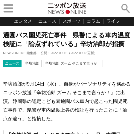
エンタメ
ニュース
スポーツ
コラム
ライフ
通園バス園児死亡事件 県警による車内温度
検証に「論点ずれている」辛坊治郎が指摘
NEWS ONLINE 編集部
公開：
2022-09-15
（
2022-09-18
更新）
ニュース
辛坊治郎
辛坊治郎 ズーム そこまで言うか！
辛坊治郎が9月14日（水）、自身がパーソナリティを務める
ニッポン放送『辛坊治郎 ズーム そこまで言うか！』に出
演。静岡県の認定こども園通園バス車内で起こった園児死
亡事件で、県警が車内温度上昇の検証を行ったことに「論
点が違う」と指摘した。