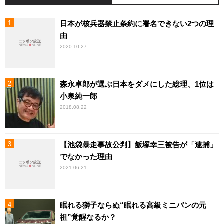
日本が核兵器禁止条約に署名できない2つの理
由
2020.10.27
森永卓郎が選ぶ日本をダメにした総理、1位は
小泉純一郎
2018.08.22
【池袋暴走事故公判】飯塚幸三被告が「逮捕」
でなかった理由
2021.06.21
眠れる獅子ならぬ“眠れる高級ミニバンの元
祖”覚醒なるか？