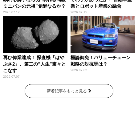
ミニバンの元祖”覚醒なるか？
業とロボット産業の融合
2026.07.17
2026.07.15
再び偉業達成！ 探査機「はや
極論御免！バリューチェーン
ぶさ2」、第二の“人生”粛々と
戦略の対抗馬は？
こなす
2026.07.02
2026.07.07
新着記事をもっと見る