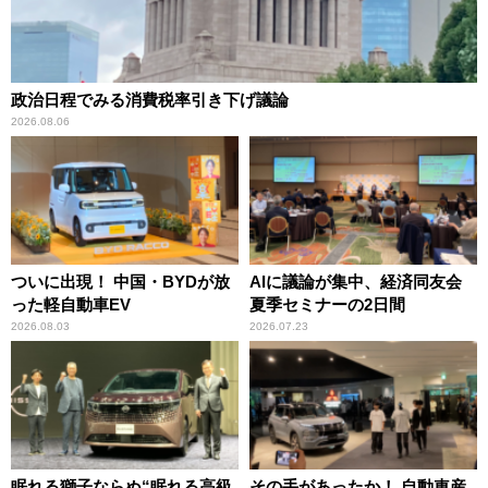
政治日程でみる消費税率引き下げ議論
2026.08.06
ついに出現！ 中国・BYDが放
AIに議論が集中、経済同友会
った軽自動車EV
夏季セミナーの2日間
2026.08.03
2026.07.23
眠れる獅子ならぬ“眠れる高級
その手があったか！ 自動車産