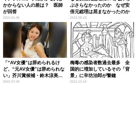
かからない人の差は？ 医師
ぶさらなかったのか なぜ安
が回答
倍元総理は屈まなかったのか
2020.01.08
2022.08.23
「“AV女優”は辞められるけ
梅毒の感染者数過去最多 全
ど、“元AV女優”は辞められな
国的に増加しているその「背
い」芥川賞候補・鈴木涼美が
景」に辛坊治郎が警鐘
経験から考える「AV新法」
2022.07.06
2021.12.14