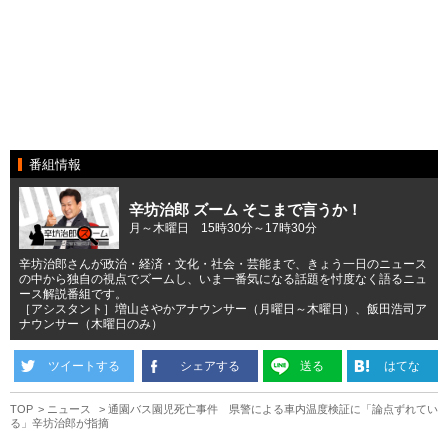
番組情報
辛坊治郎 ズーム そこまで言うか！
月～木曜日 15時30分～17時30分
辛坊治郎さんが政治・経済・文化・社会・芸能まで、きょう一日のニュース
の中から独自の視点でズームし、いま一番気になる話題を忖度なく語るニュ
ース解説番組です。
［アシスタント］増山さやかアナウンサー（月曜日～木曜日）、飯田浩司ア
ナウンサー（木曜日のみ）
ツイートする
シェアする
送る
はてな
TOP
ニュース
通園バス園児死亡事件 県警による車内温度検証に「論点ずれてい
る」辛坊治郎が指摘