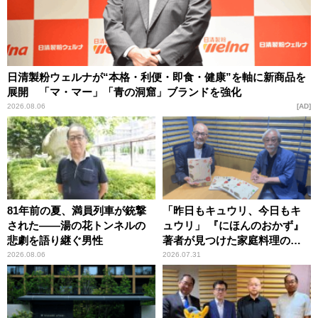
日清製粉ウェルナが“本格・利便・即食・健康”を軸に新商品を
展開 「マ・マー」「青の洞窟」ブランドを強化
2026.08.06
AD
81年前の夏、満員列車が銃撃
「昨日もキュウリ、今日もキ
された――湯の花トンネルの
ュウリ」 『にほんのおかず』
悲劇を語り継ぐ男性
著者が見つけた家庭料理の知
恵
2026.08.06
2026.07.31