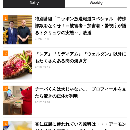
Daily
Weekly
特別番組「ニッポン放送報道スペシャル 特殊
詐欺をなくせ！～被害者・加害者・警視庁が語
るトクリュウの実態～」放送
2026.07.30
『レア』『ミディアム』『ウェルダン』以外に
もたくさんある肉の焼き方
2018.09.19
チーバくんは犬じゃない… プロフィールを見
たら驚きの正体が判明
2017.09.09
杏仁豆腐に使われている原料は・・・アーモン