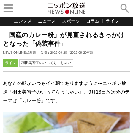
エンタメ
ニュース
スポーツ
コラム
ライフ
「国産のカレー粉」が見直されるきっかけ
となった「偽装事件」
NEWS ONLINE 編集部
公開：
2022-09-20
（
2022-09-20
更新）
ライフ
羽田美智子のいってらっしゃい
あなたの朝がいつもイイ朝でありますように---ニッポン放
送『羽田美智子のいってらっしゃい』。9月13日放送分のテ
ーマは「カレー粉」です。