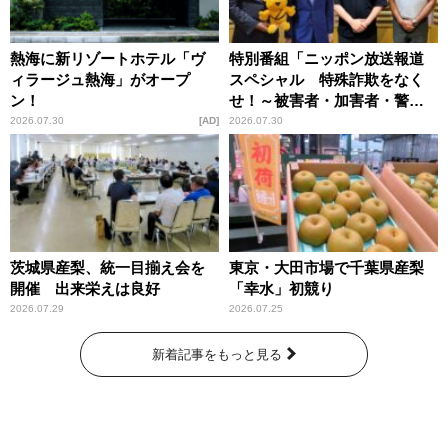
熱海に新リゾートホテル「ヴ
特別番組「ニッポン放送報道
ィラージュ熱海」がオープ
スペシャル 特殊詐欺をなく
ン！
せ！～被害者・加害者・警視
庁が語るトクリュウの実態
2026.07.30
AD
2026.07.30
～」放送
茨城県産梨、統一目揃え会を
東京・大田市場で千葉県産梨
開催 出来栄えは良好
「幸水」初競り
2026.07.29
2026.07.25
新着記事をもっと見る