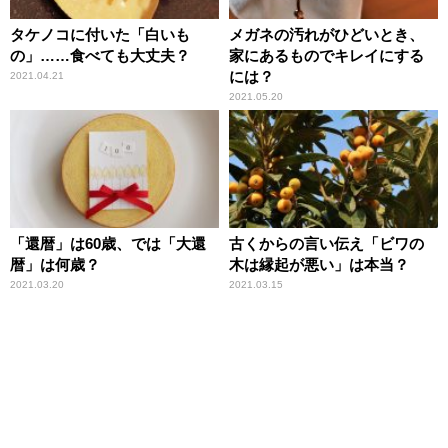
タケノコに付いた「白いも
メガネの汚れがひどいとき、
の」……食べても大丈夫？
家にあるものでキレイにする
には？
2021.04.21
2021.05.20
「還暦」は60歳、では「大還
古くからの言い伝え「ビワの
暦」は何歳？
木は縁起が悪い」は本当？
2021.03.20
2021.03.15