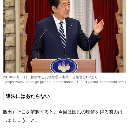
2019年9月17日、挨拶する安倍総理～出典：首相官邸HPより
（https://www.kantei.go.jp/jp/98_abe/actions/201909/17jieitai_konshinkai.html）
違法にはあたらない
飯田）そこを解釈すると、今回は国民の理解を得る努力は
しましょう、と。