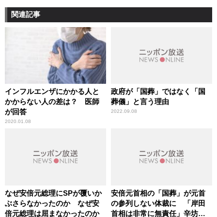
関連記事
インフルエンザにかかる人と
政府が「国葬」ではなく「国
かからない人の差は？ 医師
葬儀」と言う理由
が回答
2022.09.08
2020.01.08
なぜ安倍元総理にSPが覆いか
安倍元首相の「国葬」が元首
ぶさらなかったのか なぜ安
の参列しない体裁に 「岸田
倍元総理は屈まなかったのか
首相は非常に無責任」辛坊治