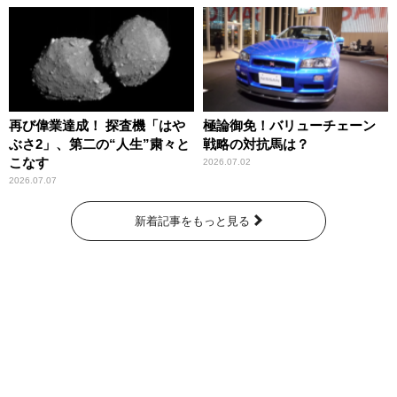
再び偉業達成！ 探査機「はや
極論御免！バリューチェーン
ぶさ2」、第二の“人生”粛々と
戦略の対抗馬は？
こなす
2026.07.02
2026.07.07
新着記事をもっと見る