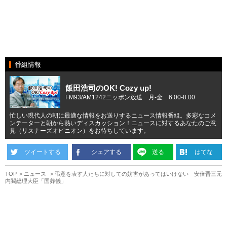
番組情報
飯田浩司のOK! Cozy up!
FM93/AM1242ニッポン放送 月-金 6:00-8:00
忙しい現代人の朝に最適な情報をお送りするニュース情報番組。多彩なコメ
ンテーターと朝から熱いディスカッション！ニュースに対するあなたのご意
見（リスナーズオピニオン）をお待ちしています。
ツイートする
シェアする
送る
はてな
TOP
ニュース
弔意を表す人たちに対しての妨害があってはいけない 安倍晋三元
内閣総理大臣「国葬儀」