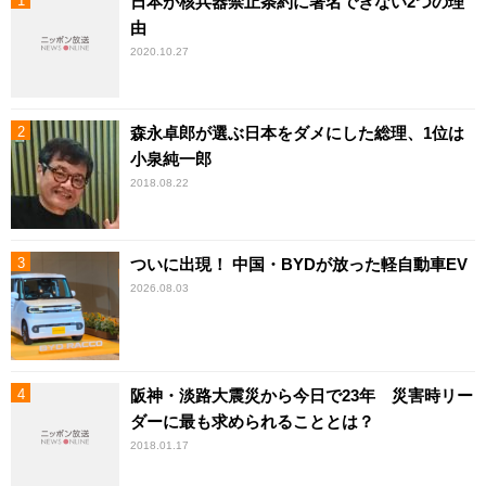
日本が核兵器禁止条約に署名できない2つの理
由
2020.10.27
森永卓郎が選ぶ日本をダメにした総理、1位は
小泉純一郎
2018.08.22
ついに出現！ 中国・BYDが放った軽自動車EV
2026.08.03
阪神・淡路大震災から今日で23年 災害時リー
ダーに最も求められることとは？
2018.01.17