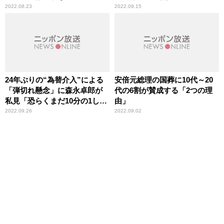
郎が指摘
2022.08.23
2022.09.15
24年ぶりの“為替介入”による
安倍元総理の国葬に10代～20
「弾切れ懸念」に森永卓郎が
代の6割が賛成する「2つの理
私見「恐らくまだ10分の1しか
由」
使ってない」
2022.09.26
2022.09.02