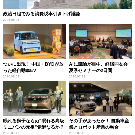
政治日程でみる消費税率引き下げ議論
2026.08.06
ついに出現！ 中国・BYDが放
AIに議論が集中、経済同友会
った軽自動車EV
夏季セミナーの2日間
2026.08.03
2026.07.23
眠れる獅子ならぬ“眠れる高級
その手があったか！ 自動車産
ミニバンの元祖”覚醒なるか？
業とロボット産業の融合
2026.07.17
2026.07.15