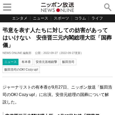
エンタメ
ニュース
スポーツ
コラム
ライフ
弔意を表す人たちに対しての妨害があって
はいけない 安倍晋三元内閣総理大臣「国葬
儀」
NEWS ONLINE 編集部
公開：
2022-09-27
（
2022-09-27
更新）
ニュース
有本香
安倍元首相銃撃
飯田浩司
飯田浩司のOK! Cozy up!
ジャーナリストの有本香が9月27日、ニッポン放送「飯田浩
司のOK! Cozy up!」に出演。安倍元総理の国葬について解
説した。