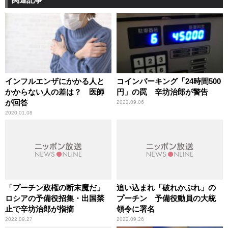
インフルエンザにかかる人と
コインパーキング「24時間500
かからない人の差は？ 医師
円」の罠 辛坊治郎が警告
が回答
2022.09.06
2020.01.08
「プーチン政権の断末魔だ」
追い込まれ「破れかぶれ」の
ロシアの予備役招集・出国禁
プーチン 予備役動員の大統
止で辛坊治郎が指摘
領令に署名
2022.09.27
2022.09.26