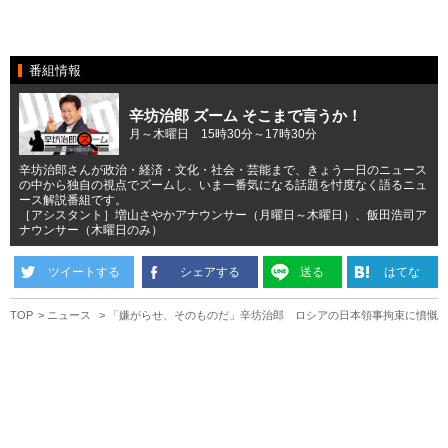
番組情報
辛坊治郎 ズーム そこまで言うか！
月～木曜日 15時30分～17時30分
辛坊治郎さんが政治・経済・文化・社会・芸能まで、きょう一日のニュース
の中から独自の視点でズームし、いま一番気になる話題を忖度なく語るニュ
ース解説番組です。
［アシスタント］増山さやかアナウンサー（月曜日～木曜日）、飯田浩司ア
ナウンサー（木曜日のみ）
ツイートする
シェアする
送る
はてな
TOP
ニュース
「嫌がらせ、そのものだ」辛坊治郎 ロシアの日本領事拘束に憤慨