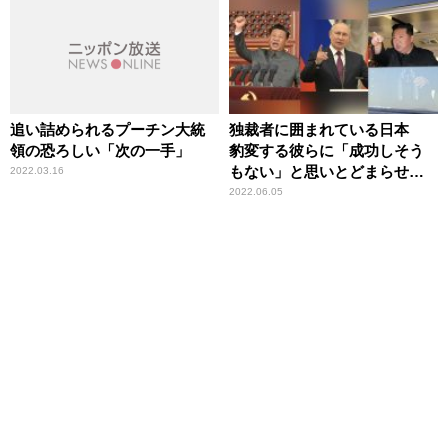
追い詰められるプーチン大統
独裁者に囲まれている日本
領の恐ろしい「次の一手」
豹変する彼らに「成功しそう
もない」と思いとどまらせる
2022.03.16
のが抑止力
2022.06.05