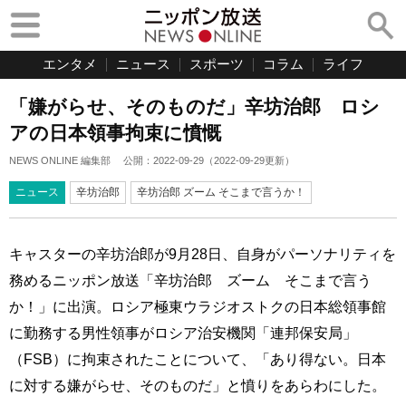
エンタメ
ニュース
スポーツ
コラム
ライフ
「嫌がらせ、そのものだ」辛坊治郎 ロシ
アの日本領事拘束に憤慨
NEWS ONLINE 編集部
公開：
2022-09-29
（
2022-09-29
更新）
ニュース
辛坊治郎
辛坊治郎 ズーム そこまで言うか！
キャスターの辛坊治郎が9月28日、自身がパーソナリティを
務めるニッポン放送「辛坊治郎 ズーム そこまで言う
か！」に出演。ロシア極東ウラジオストクの日本総領事館
に勤務する男性領事がロシア治安機関「連邦保安局」
（FSB）に拘束されたことについて、「あり得ない。日本
に対する嫌がらせ、そのものだ」と憤りをあらわにした。