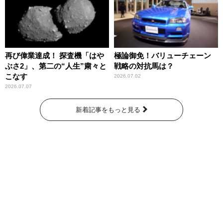
再び偉業達成！ 探査機「はや
極論御免！バリューチェーン
ぶさ2」、第二の“人生”粛々と
戦略の対抗馬は？
こなす
2026.07.02
2026.07.07
新着記事をもっと見る