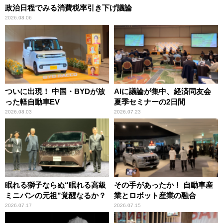
政治日程でみる消費税率引き下げ議論
2026.08.06
ついに出現！ 中国・BYDが放
AIに議論が集中、経済同友会
った軽自動車EV
夏季セミナーの2日間
2026.08.03
2026.07.23
眠れる獅子ならぬ“眠れる高級
その手があったか！ 自動車産
ミニバンの元祖”覚醒なるか？
業とロボット産業の融合
2026.07.17
2026.07.15