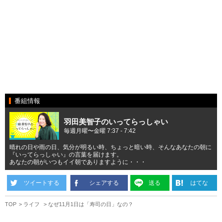
番組情報
羽田美智子のいってらっしゃい
毎週月曜〜金曜 7:37 - 7:42
晴れの日や雨の日、気分が明るい時、ちょっと暗い時、そんなあなたの朝に
『いってらっしゃい』の言葉を届けます。
あなたの朝がいつもイイ朝でありますように・・・
ツイートする
シェアする
送る
はてな
TOP
ライフ
なぜ11月1日は「寿司の日」なの？