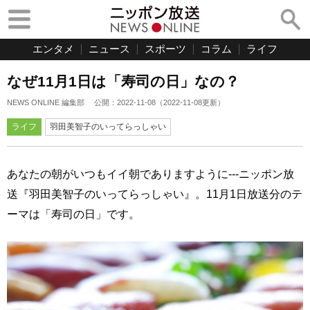
エンタメ
ニュース
スポーツ
コラム
ライフ
なぜ11月1日は「寿司の日」なの？
NEWS ONLINE 編集部
公開：
2022-11-08
（
2022-11-08
更新）
ライフ
羽田美智子のいってらっしゃい
あなたの朝がいつもイイ朝でありますように---ニッポン放
送『羽田美智子のいってらっしゃい』。11月1日放送分のテ
ーマは「寿司の日」です。