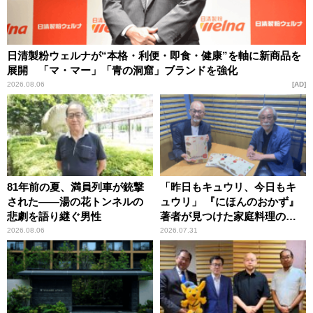
日清製粉ウェルナが“本格・利便・即食・健康”を軸に新商品を
展開 「マ・マー」「青の洞窟」ブランドを強化
2026.08.06
AD
81年前の夏、満員列車が銃撃
「昨日もキュウリ、今日もキ
された――湯の花トンネルの
ュウリ」 『にほんのおかず』
悲劇を語り継ぐ男性
著者が見つけた家庭料理の知
恵
2026.08.06
2026.07.31