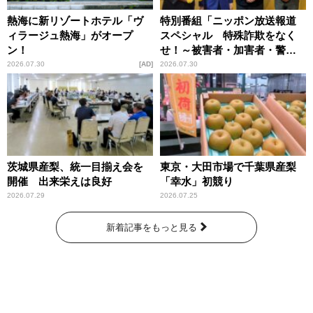
熱海に新リゾートホテル「ヴ
特別番組「ニッポン放送報道
ィラージュ熱海」がオープ
スペシャル 特殊詐欺をなく
ン！
せ！～被害者・加害者・警視
庁が語るトクリュウの実態
2026.07.30
AD
2026.07.30
～」放送
茨城県産梨、統一目揃え会を
東京・大田市場で千葉県産梨
開催 出来栄えは良好
「幸水」初競り
2026.07.29
2026.07.25
新着記事をもっと見る