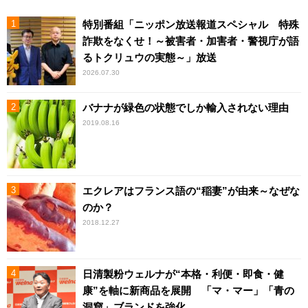
特別番組「ニッポン放送報道スペシャル 特殊
詐欺をなくせ！～被害者・加害者・警視庁が語
るトクリュウの実態～」放送
2026.07.30
バナナが緑色の状態でしか輸入されない理由
2019.08.16
エクレアはフランス語の“稲妻”が由来～なぜな
のか？
2018.12.27
日清製粉ウェルナが“本格・利便・即食・健
康”を軸に新商品を展開 「マ・マー」「青の
洞窟」ブランドを強化