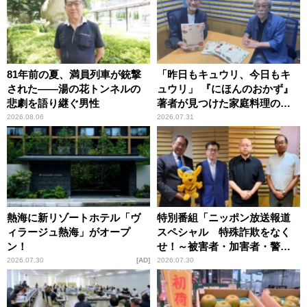
81年前の夏、満員列車が銃撃
「昨日もキュウリ、今日もキ
された――湯の花トンネルの
ュウリ」 『にほんのおかず』
悲劇を語り継ぐ男性
著者が見つけた家庭料理の知
恵
2026.08.06
2026.07.31
熱海に新リゾートホテル「ヴ
特別番組「ニッポン放送報道
ィラージュ熱海」がオープ
スペシャル 特殊詐欺をなく
ン！
せ！～被害者・加害者・警視
庁が語るトクリュウの実態
2026.07.30
AD
2026.07.30
～」放送