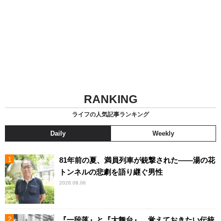
RANKING
ライフの人気記事ランキング
Daily
Weekly
81年前の夏、満員列車が銃撃された――湯の花
トンネルの悲劇を語り継ぐ男性
2026.08.06
『一段落』と『大舞台』、覚えておきたい伝統