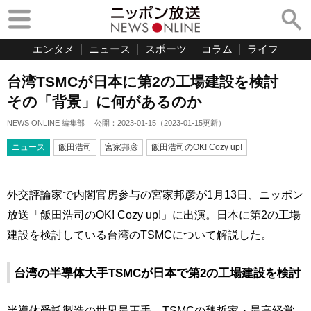
エンタメ
ニュース
スポーツ
コラム
ライフ
台湾TSMCが日本に第2の工場建設を検討
その「背景」に何があるのか
NEWS ONLINE 編集部
公開：
2023-01-15
（
2023-01-15
更新）
ニュース
飯田浩司
宮家邦彦
飯田浩司のOK! Cozy up!
外交評論家で内閣官房参与の宮家邦彦が1月13日、ニッポン
放送「飯田浩司のOK! Cozy up!」に出演。日本に第2の工場
建設を検討している台湾のTSMCについて解説した。
台湾の半導体大手TSMCが日本で第2の工場建設を検討
半導体受託製造の世界最王手、TSMCの魏哲家・最高経営