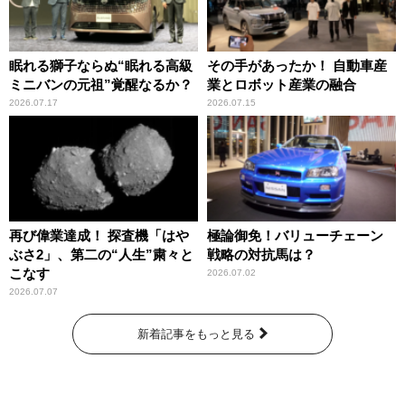
眠れる獅子ならぬ“眠れる高級
その手があったか！ 自動車産
ミニバンの元祖”覚醒なるか？
業とロボット産業の融合
2026.07.17
2026.07.15
再び偉業達成！ 探査機「はや
極論御免！バリューチェーン
ぶさ2」、第二の“人生”粛々と
戦略の対抗馬は？
こなす
2026.07.02
2026.07.07
新着記事をもっと見る