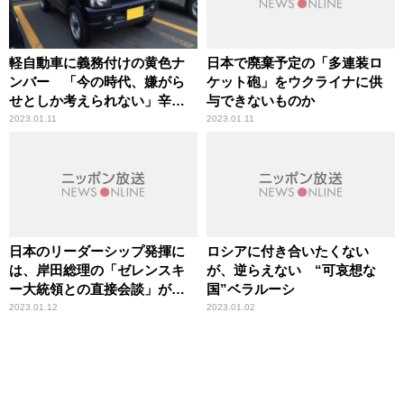
軽自動車に義務付けの黄色ナ
日本で廃棄予定の「多連装ロ
ンバー 「今の時代、嫌がら
ケット砲」をウクライナに供
せとしか考えられない」辛坊
与できないものか
治郎が疑問投げかけ
2023.01.11
2023.01.11
日本のリーダーシップ発揮に
ロシアに付き合いたくない
は、岸田総理の「ゼレンスキ
が、逆らえない “可哀想な
ー大統領との直接会談」が不
国”ベラルーシ
可欠
2023.01.12
2023.01.02