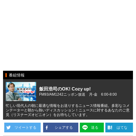
番組情報
飯田浩司のOK! Cozy up!
FM93/AM1242ニッポン放送 月-金 6:00-8:00
忙しい現代人の朝に最適な情報をお送りするニュース情報番組。多彩なコメ
ンテーターと朝から熱いディスカッション！ニュースに対するあなたのご意
見（リスナーズオピニオン）をお待ちしています。
ツイートする
シェアする
送る
はてな