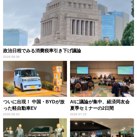
政治日程でみる消費税率引き下げ議論
2026.08.06
ついに出現！ 中国・BYDが放
AIに議論が集中、経済同友会
った軽自動車EV
夏季セミナーの2日間
2026.08.03
2026.07.23