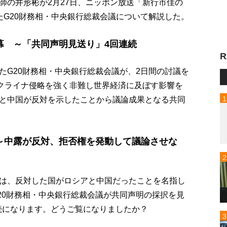
師の井形彬が2月27日、ニッポン放送「新行市佳の
に閉幕したG20財務相・中央銀行総裁会議について解説した。
幕 ～「共同声明見送り」4回連続
R
たG20財務相・中央銀行総裁会議が、2日間の討議を
ウクライナ侵略を強く非難し世界経済に及ぼす影響を
と中国が反対を示したことから議論成果となる共同
 ～中露が反対、拒否権を発動して議論させな
は、反対した国がロシアと中国だったことを名指し
20財務相・中央銀行総裁会議が共同声明の採択を見
連続になります。どうご覧になりましたか？