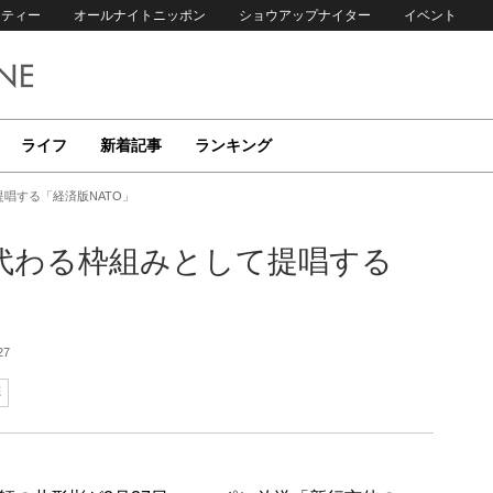
リティー
オールナイトニッポン
ショウアップナイター
イベント
ライフ
新着記事
ランキング
唱する「経済版NATO」
に代わる枠組みとして提唱する
27
彬