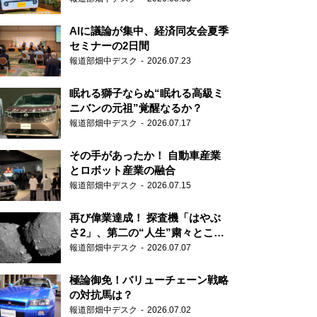
AIに議論が集中、経済同友会夏季
セミナーの2日間
報道部畑中デスク
2026.07.23
眠れる獅子ならぬ“眠れる高級ミ
ニバンの元祖”覚醒なるか？
報道部畑中デスク
2026.07.17
その手があったか！ 自動車産業
とロボット産業の融合
報道部畑中デスク
2026.07.15
再び偉業達成！ 探査機「はやぶ
さ2」、第二の“人生”粛々とこな
す
報道部畑中デスク
2026.07.07
極論御免！バリューチェーン戦略
の対抗馬は？
報道部畑中デスク
2026.07.02