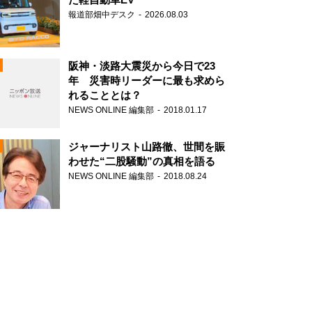
報道部畑中デスク
2026.08.03
阪神・淡路大震災から今日で23
年 災害時リーダーに最も求めら
れることとは？
N
NEWS ONLINE 編集部
2018.01.17
ジャーナリスト山路徹、世間を賑
わせた“二股騒動”の真相を語る
NEWS ONLINE 編集部
2018.08.24
N