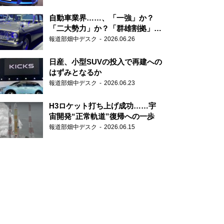
自動車業界……、「一強」か？
「二大勢力」か？「群雄割拠」
か？
報道部畑中デスク
2026.06.26
日産、小型SUVの投入で再建への
はずみとなるか
報道部畑中デスク
2026.06.23
H3ロケット打ち上げ成功……宇
宙開発“正常軌道”復帰への一歩
報道部畑中デスク
2026.06.15