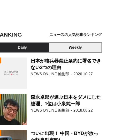
ANKING
ニュースの人気記事ランキング
Daily
Weekly
日本が核兵器禁止条約に署名でき
ない2つの理由
NEWS ONLINE 編集部
2020.10.27
N
森永卓郎が選ぶ日本をダメにした
総理、1位は小泉純一郎
NEWS ONLINE 編集部
2018.08.22
ついに出現！ 中国・BYDが放っ
た軽自動車EV