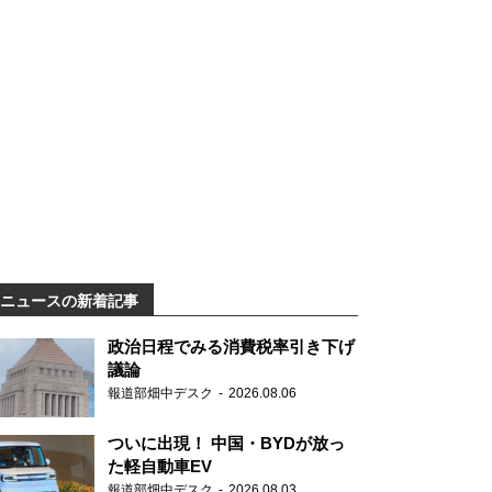
ニュースの新着記事
政治日程でみる消費税率引き下げ
議論
報道部畑中デスク
2026.08.06
ついに出現！ 中国・BYDが放っ
た軽自動車EV
報道部畑中デスク
2026.08.03