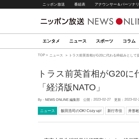
ニッポン放送
番組表
アナウンサー＆パーソナ
エンタメ
ニュース
スポーツ
コラム
TOP
ニュース
トラス前英首相がG20に代わる枠組みとして提
トラス前英首相がG20
「経済版NATO」
2023-02-27
2023-02-
By -
NEWS ONLINE 編集部
公開：
更新：
ニュース
飯田浩司のOK! Cozy up!
新行市佳
井形