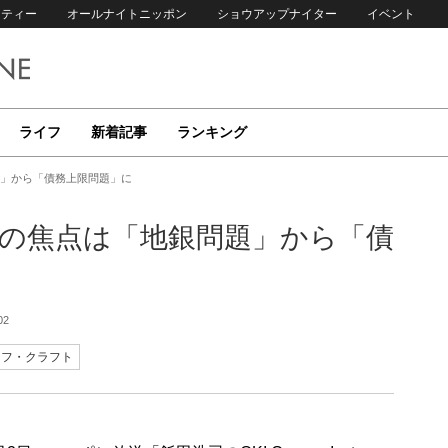
リティー
オールナイトニッポン
ショウアップナイター
イベント
ライフ
新着記事
ランキング
題」から「債務上限問題」に
場の焦点は「地銀問題」から「債
02
セフ・クラフト