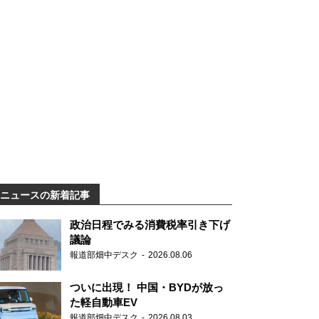
ニュースの新着記事
政治日程でみる消費税率引き下げ
議論
報道部畑中デスク
2026.08.06
ついに出現！ 中国・BYDが放っ
た軽自動車EV
報道部畑中デスク
2026.08.03