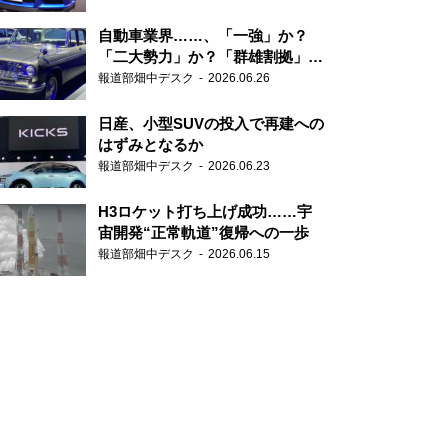
自動車業界……、「一強」か？
「二大勢力」か？「群雄割拠」
か？
報道部畑中デスク
2026.06.26
日産、小型SUVの投入で再建への
はずみとなるか
報道部畑中デスク
2026.06.23
H3ロケット打ち上げ成功……宇
宙開発“正常軌道”復帰への一歩
報道部畑中デスク
2026.06.15