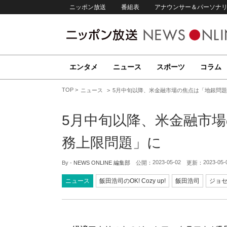
ニッポン放送
番組表
アナウンサー＆パーソナ
エンタメ
ニュース
スポーツ
コラム
TOP
ニュース
5月中旬以降、米金融市場の焦点は「地銀問
5月中旬以降、米金融市
務上限問題」に
2023-05-02
2023-05-
By -
NEWS ONLINE 編集部
公開：
更新：
ニュース
飯田浩司のOK! Cozy up!
飯田浩司
ジョ