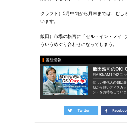
クラフト）5月中旬から月末までは、むし
います。
飯田）市場の格言に「セル・イン・メイ（
ういうめぐり合わせになってしまう。
番組情報
飯田浩司のOK! Co
FM93/AM1242ニ
忙しい現代人の朝に最
朝から熱いディスカッ
ン）をお待ちしていま