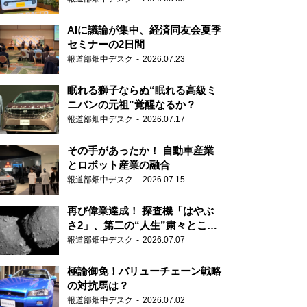
AIに議論が集中、経済同友会夏季
セミナーの2日間
報道部畑中デスク
2026.07.23
眠れる獅子ならぬ“眠れる高級ミ
ニバンの元祖”覚醒なるか？
報道部畑中デスク
2026.07.17
その手があったか！ 自動車産業
とロボット産業の融合
報道部畑中デスク
2026.07.15
再び偉業達成！ 探査機「はやぶ
さ2」、第二の“人生”粛々とこな
す
報道部畑中デスク
2026.07.07
極論御免！バリューチェーン戦略
の対抗馬は？
報道部畑中デスク
2026.07.02