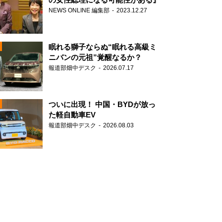
NEWS ONLINE 編集部
2023.12.27
眠れる獅子ならぬ“眠れる高級ミ
ニバンの元祖”覚醒なるか？
報道部畑中デスク
2026.07.17
N
ついに出現！ 中国・BYDが放っ
た軽自動車EV
報道部畑中デスク
2026.08.03
N