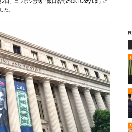
、ニッポン放送「飯田浩司のOK! Cozy up!」に
した。
R