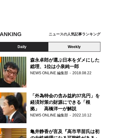
ANKING
ニュースの人気記事ランキング
Daily
Weekly
森永卓郎が選ぶ日本をダメにした
総理、1位は小泉純一郎
NEWS ONLINE 編集部
2018.08.22
N
「外為特会の含み益約37兆円」を
経済対策の財源にできる「根
拠」 高橋洋一が解説
NEWS ONLINE 編集部
2022.10.12
亀井静香が言及『高市早苗氏は初
の女性総理になる可能性がある』