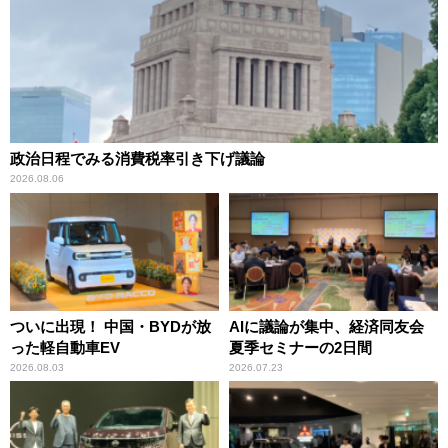
政治日程でみる消費税率引き下げ議論
2026.08.06
ついに出現！ 中国・BYDが放
AIに議論が集中、経済同友会
った軽自動車EV
夏季セミナーの2日間
2026.08.03
2026.07.23