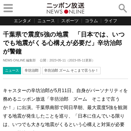
エンタメ
ニュース
スポーツ
コラム
ライフ
千葉県で震度5強の地震 「日本では、いつ
でも地震がくる心構えが必要だ」辛坊治郎
が警鐘
NEWS ONLINE 編集部
公開：
2023-05-11
（
2023-05-11
更新）
ニュース
辛坊治郎
辛坊治郎 ズーム そこまで言うか！
キャスターの辛坊治郎が5月11日、自身がパーソナリティを
務めるニッポン放送「辛坊治郎 ズーム そこまで言う
か！」に出演。千葉県南部で同日早朝、最大震度5強を観測
する地震が発生したことを巡り、「日本に住んでいる限り
は、いつでも大きな地震がくるという心構えと対策が必要