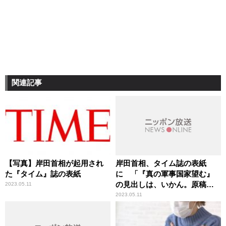
関連記事
【写真】岸田首相が起用され
岸田首相、タイム誌の表紙
た『タイム』誌の表紙
に 「『真の軍事国家望む』
の見出しは、いかん。原稿チ
2023.05.11
ェックできない覚悟あった
2023.05.11
か」辛坊治郎が苦言