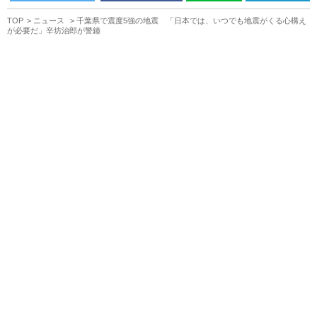
TOP
ニュース
千葉県で震度5強の地震 「日本では、いつでも地震がくる心構え
が必要だ」辛坊治郎が警鐘