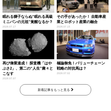
眠れる獅子ならぬ“眠れる高級
その手があったか！ 自動車産
ミニバンの元祖”覚醒なるか？
業とロボット産業の融合
2026.07.17
2026.07.15
再び偉業達成！ 探査機「はや
極論御免！バリューチェーン
ぶさ2」、第二の“人生”粛々と
戦略の対抗馬は？
こなす
2026.07.02
2026.07.07
新着記事をもっと見る