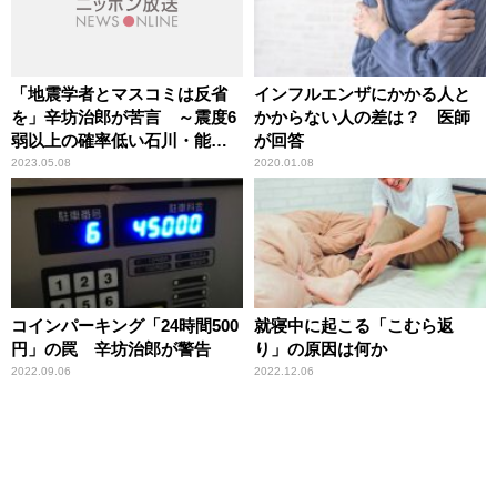
「地震学者とマスコミは反省
インフルエンザにかかる人と
を」辛坊治郎が苦言 ～震度6
かからない人の差は？ 医師
弱以上の確率低い石川・能登
が回答
地方で「6強」
2023.05.08
2020.01.08
コインパーキング「24時間500
就寝中に起こる「こむら返
円」の罠 辛坊治郎が警告
り」の原因は何か
2022.09.06
2022.12.06