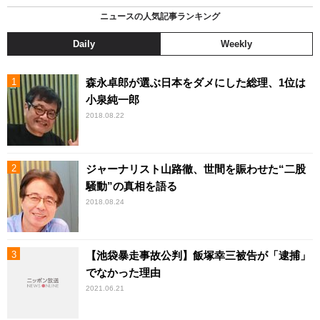
ニュースの人気記事ランキング
Daily
Weekly
森永卓郎が選ぶ日本をダメにした総理、1位は
小泉純一郎
2018.08.22
ジャーナリスト山路徹、世間を賑わせた“二股
騒動”の真相を語る
2018.08.24
【池袋暴走事故公判】飯塚幸三被告が「逮捕」
でなかった理由
2021.06.21