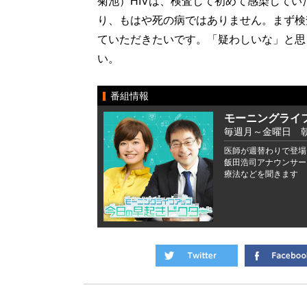
菊池）HIVは、検査して初めて感染して
り、もはや死の病ではありません。まず検
ていただきたいです。「疑わしいな」と思
い。
番組情報
モーニングライ
毎週月～金曜日 朝6
医師が週替わりで登場
飯田浩司アナウンサー
療法などを聞きます