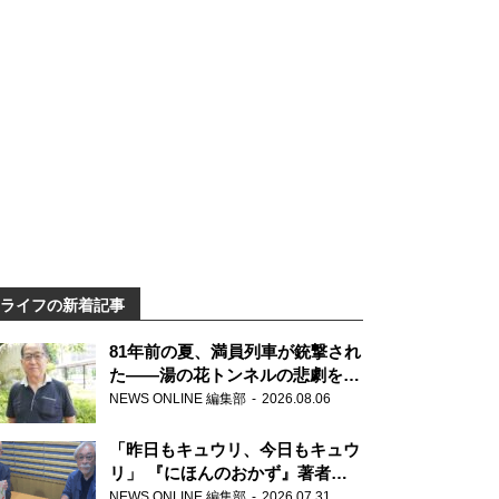
ライフの新着記事
81年前の夏、満員列車が銃撃され
た――湯の花トンネルの悲劇を語
り継ぐ男性の
NEWS ONLINE 編集部
2026.08.06
「昨日もキュウリ、今日もキュウ
リ」 『にほんのおかず』著者が
見つけた家庭料理の知恵
NEWS ONLINE 編集部
2026.07.31