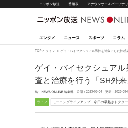
ニッポン放送
番組表
アナウンサー＆パーソナ
エンタメ
ニュース
スポーツ
コラム
TOP
ライフ
ゲイ・バイセクシュアル男性を対象にした性感
ゲイ・バイセクシュアル
査と治療を行う「SH外
2023-08-04
2023-08-
By -
NEWS ONLINE 編集部
公開：
更新：
ライフ
モーニングライフアップ 今日の早起きドクター