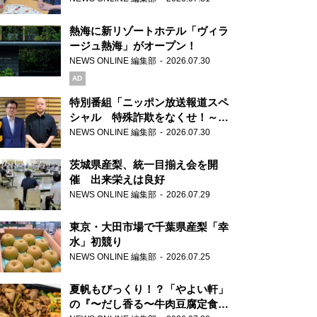
熱海に新リゾートホテル「ヴィラ
ージュ熱海」がオープン！
NEWS ONLINE 編集部
2026.07.30
AD
特別番組「ニッポン放送報道スペ
シャル 特殊詐欺をなくせ！～被
害者・加害者・警視庁が語るトク
NEWS ONLINE 編集部
2026.07.30
リュウの実態～」放送
茨城県産梨、統一目揃え会を開
催 出来栄えは良好
NEWS ONLINE 編集部
2026.07.29
東京・大田市場で千葉県産梨「幸
水」初競り
NEWS ONLINE 編集部
2026.07.25
夏帆もびっくり！？「やよい軒」
の『〜だし香る〜牛肉豆腐定食』