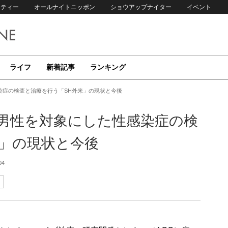
リティー
オールナイトニッポン
ショウアップナイター
イベント
ライフ
新着記事
ランキング
染症の検査と治療を行う「SH外来」の現状と今後
男性を対象にした性感染症の検
来」の現状と今後
04