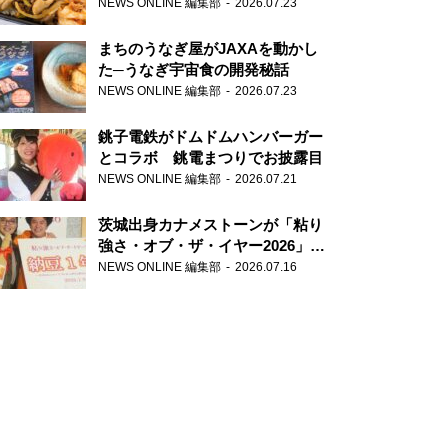
が香り高すぎる
NEWS ONLINE 編集部
2026.07.23
まちのうなぎ屋がJAXAを動かし
た─うなぎ宇宙食の開発秘話
NEWS ONLINE 編集部
2026.07.23
銚子電鉄がドムドムハンバーガー
とコラボ 銚電まつりでお披露目
NEWS ONLINE 編集部
2026.07.21
茨城出身カナメストーンが「粘り
強さ・オブ・ザ・イヤー2026」受
賞 粘り強いコンビ愛で納豆を
NEWS ONLINE 編集部
2026.07.16
PR