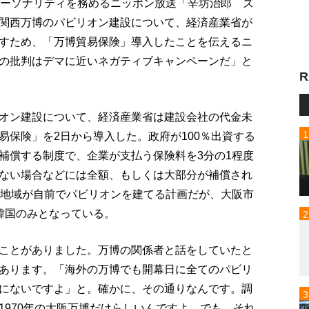
パーソナリティを務めるニッポン放送「辛坊治郎 ズ
関西万博のパビリオン建設について、経済産業省が
すため、「万博貿易保険」導入したことを伝えるニ
の批判はデマに近いネガティブキャンペーンだ」と
R
オン建設について、経済産業省は建設会社の代金未
易保険」を2日から導入した。政府が100％出資する
補償する制度で、企業が支払う保険料を3分の1程度
ない場合などには全額、もしくは大部分が補償され
と地域が自前でパビリオンを建てる計画だが、大阪市
韓国のみとなっている。
ことがありました。万博の関係者と話をしていたと
あります。「海外の万博でも開幕日に全てのパビリ
にないですよ」と。確かに、その通りなんです。調
1970年の大阪万博だけらしいんですよ。でも、それ