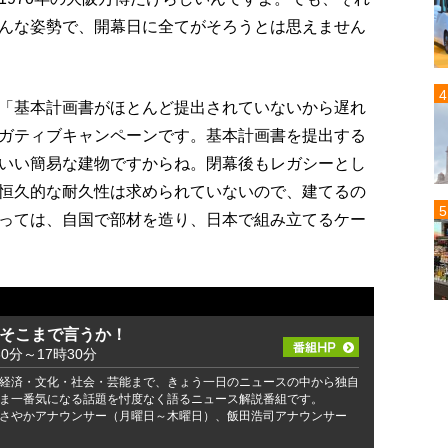
んな姿勢で、開幕日に全てがそろうとは思えません
「基本計画書がほとんど提出されていないから遅れ
ガティブキャンペーンです。基本計画書を提出する
いい簡易な建物ですからね。閉幕後もレガシーとし
恒久的な耐久性は求められていないので、建てるの
っては、自国で部材を造り、日本で組み立てるケー
 そこまで言うか！
30分～17時30分
経済・文化・社会・芸能まで、きょう一日のニュースの中から独自
ま一番気になる話題を忖度なく語るニュース解説番組です。
さやかアナウンサー（月曜日～木曜日）、飯田浩司アナウンサー