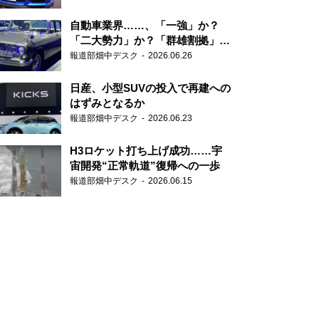
自動車業界……、「一強」か？
「二大勢力」か？「群雄割拠」
か？
報道部畑中デスク
2026.06.26
日産、小型SUVの投入で再建への
はずみとなるか
報道部畑中デスク
2026.06.23
H3ロケット打ち上げ成功……宇
宙開発“正常軌道”復帰への一歩
報道部畑中デスク
2026.06.15