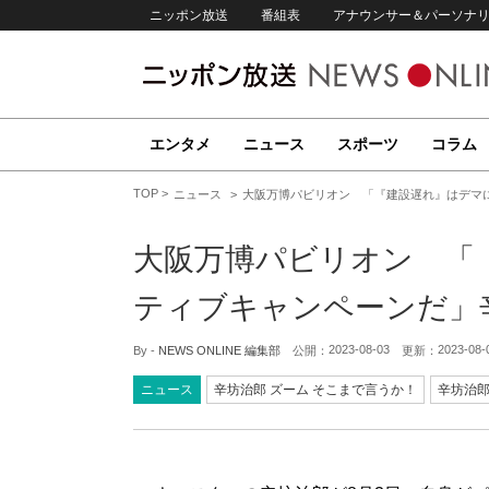
ニッポン放送
番組表
アナウンサー＆パーソナ
エンタメ
ニュース
スポーツ
コラム
TOP
ニュース
大阪万博パビリオン 「『建設遅れ』はデマ
大阪万博パビリオン 「
ティブキャンペーンだ」
2023-08-03
2023-08-
By -
NEWS ONLINE 編集部
公開：
更新：
ニュース
辛坊治郎 ズーム そこまで言うか！
辛坊治