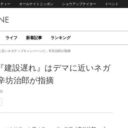
リティー
オールナイトニッポン
ショウアップナイター
イベント
ライフ
新着記事
ランキング
に近いネガティブキャンペーンだ」辛坊治郎が指摘
『建設遅れ』はデマに近いネガ
辛坊治郎が指摘
03
郎