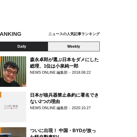
ANKING
ニュースの人気記事ランキング
Daily
Weekly
森永卓郎が選ぶ日本をダメにした
総理、1位は小泉純一郎
NEWS ONLINE 編集部
2018.08.22
N
日本が核兵器禁止条約に署名でき
ない2つの理由
NEWS ONLINE 編集部
2020.10.27
ついに出現！ 中国・BYDが放っ
た軽自動車EV