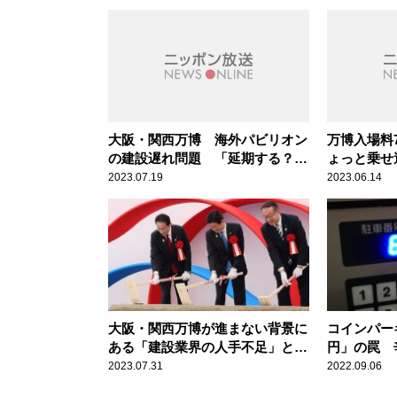
大阪・関西万博 海外パビリオン
万博入場料
の建設遅れ問題 「延期する？
ょっと乗せ
五輪じゃないんだから」辛坊治郎
2023.07.19
2023.06.14
が指摘
大阪・関西万博が進まない背景に
コインパーキ
ある「建設業界の人手不足」と
円」の罠 
「資材価格の高騰」
2023.07.31
2022.09.06