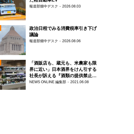
報道部畑中デスク
2026.08.03
政治日程でみる消費税率引き下げ
議論
報道部畑中デスク
2026.08.06
N
「酒販店も、蔵元も、米農家も限
界に近い」日本酒界をけん引する
社長が訴える『酒類の提供禁止』
N
策の大打撃
NEWS ONLINE 編集部
2021.06.08