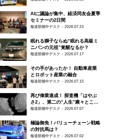
AIに議論が集中、経済同友会夏季
セミナーの2日間
報道部畑中デスク
2026.07.23
眠れる獅子ならぬ“眠れる高級ミ
ニバンの元祖”覚醒なるか？
報道部畑中デスク
2026.07.17
その手があったか！ 自動車産業
とロボット産業の融合
報道部畑中デスク
2026.07.15
再び偉業達成！ 探査機「はやぶ
さ2」、第二の“人生”粛々とこな
す
報道部畑中デスク
2026.07.07
極論御免！バリューチェーン戦略
の対抗馬は？
報道部畑中デスク
2026.07.02