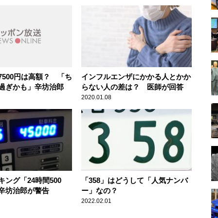
7500円は高額？ 「ち
インフルエンザにかかる人とかか
過ぎかも」辛坊治郎
らない人の差は？ 医師が回答
2020.01.08
ング「24時間500
「358」はどうして「人気ナンバ
辛坊治郎が警告
ー」なの？
2022.02.01