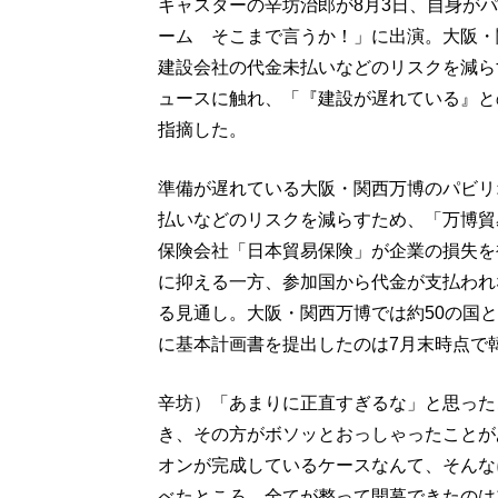
キャスターの辛坊治郎が8月3日、自身が
ーム そこまで言うか！」に出演。大阪・
建設会社の代金未払いなどのリスクを減ら
ュースに触れ、「『建設が遅れている』と
指摘した。
準備が遅れている大阪・関西万博のパビリ
払いなどのリスクを減らすため、「万博貿
保険会社「日本貿易保険」が企業の損失を
に抑える一方、参加国から代金が支払われ
る見通し。大阪・関西万博では約50の国
に基本計画書を提出したのは7月末時点で
辛坊）「あまりに正直すぎるな」と思った
き、その方がボソッとおっしゃったことが
オンが完成しているケースなんて、そんな
べたところ、全てが整って開幕できたのは