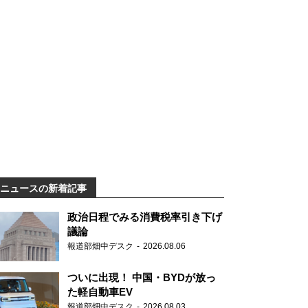
ニュースの新着記事
政治日程でみる消費税率引き下げ
議論
報道部畑中デスク
2026.08.06
ついに出現！ 中国・BYDが放っ
た軽自動車EV
報道部畑中デスク
2026.08.03