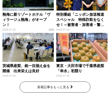
熱海に新リゾートホテル「ヴ
特別番組「ニッポン放送報道
ィラージュ熱海」がオープ
スペシャル 特殊詐欺をなく
ン！
せ！～被害者・加害者・警視
庁が語るトクリュウの実態
2026.07.30
AD
2026.07.30
～」放送
茨城県産梨、統一目揃え会を
東京・大田市場で千葉県産梨
開催 出来栄えは良好
「幸水」初競り
2026.07.29
2026.07.25
新着記事をもっと見る