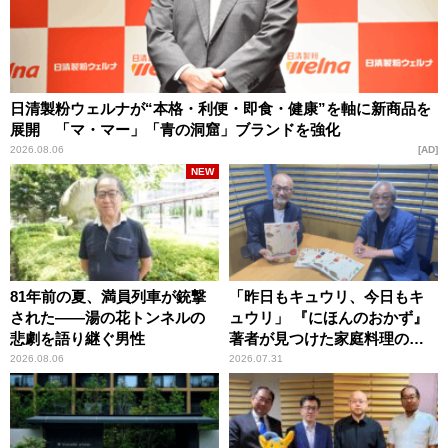
日清製粉ウェルナが“本格・利便・即食・健康”を軸に新商品を
展開 「マ・マー」「青の洞窟」ブランドを強化
2026.08.06
AD
NEW
81年前の夏、満員列車が銃撃
「昨日もキュウリ、今日もキ
された――湯の花トンネルの
ュウリ」 『にほんのおかず』
悲劇を語り継ぐ男性
著者が見つけた家庭料理の知
恵
2026.08.06
2026.07.31