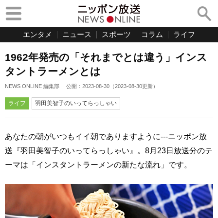
エンタメ
ニュース
スポーツ
コラム
ライフ
1962年発売の「それまでとは違う」インス
タントラーメンとは
NEWS ONLINE 編集部
公開：
2023-08-30
（
2023-08-30
更新）
ライフ
羽田美智子のいってらっしゃい
あなたの朝がいつもイイ朝でありますように---ニッポン放
送『羽田美智子のいってらっしゃい』。8月23日放送分のテ
ーマは「インスタントラーメンの新たな流れ」です。