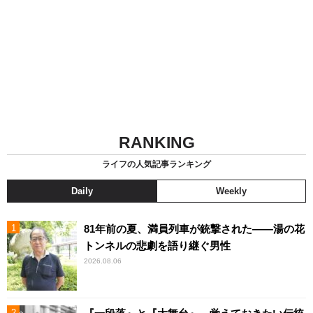
RANKING
ライフの人気記事ランキング
Daily
Weekly
81年前の夏、満員列車が銃撃された――湯の花
トンネルの悲劇を語り継ぐ男性
2026.08.06