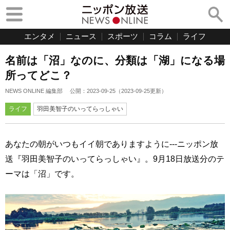
エンタメ
ニュース
スポーツ
コラム
ライフ
名前は「沼」なのに、分類は「湖」になる場
所ってどこ？
NEWS ONLINE 編集部
公開：
2023-09-25
（
2023-09-25
更新）
ライフ
羽田美智子のいってらっしゃい
あなたの朝がいつもイイ朝でありますように---ニッポン放
送『羽田美智子のいってらっしゃい』。9月18日放送分のテ
ーマは「沼」です。