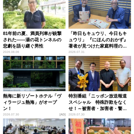
81年前の夏、満員列車が銃撃
「昨日もキュウリ、今日もキ
された――湯の花トンネルの
ュウリ」 『にほんのおかず』
悲劇を語り継ぐ男性
著者が見つけた家庭料理の知
恵
2026.08.06
2026.07.31
熱海に新リゾートホテル「ヴ
特別番組「ニッポン放送報道
ィラージュ熱海」がオープ
スペシャル 特殊詐欺をなく
ン！
せ！～被害者・加害者・警視
庁が語るトクリュウの実態
2026.07.30
AD
2026.07.30
～」放送