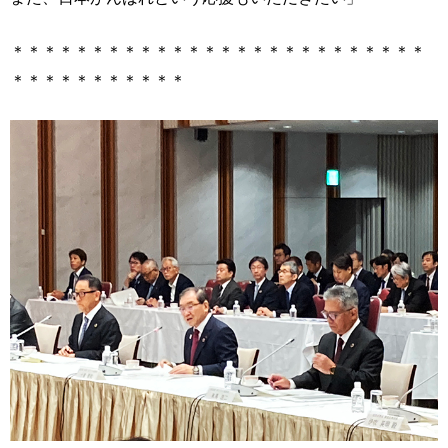
＊＊＊＊＊＊＊＊＊＊＊＊＊＊＊＊＊＊＊＊＊＊＊＊＊＊
＊＊＊＊＊＊＊＊＊＊＊