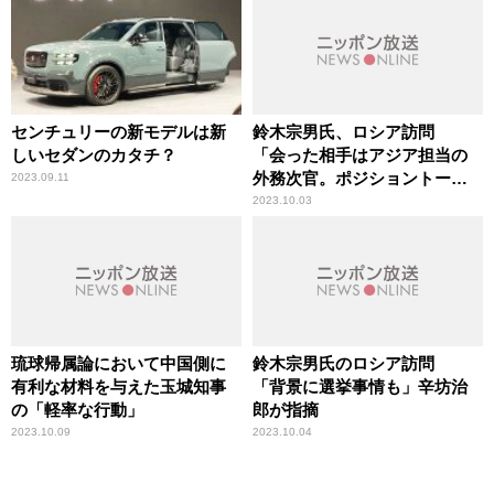
センチュリーの新モデルは新
鈴木宗男氏、ロシア訪問
しいセダンのカタチ？
「会った相手はアジア担当の
外務次官。ポジショントーク
2023.09.11
だろう」専門家が解説
2023.10.03
琉球帰属論において中国側に
鈴木宗男氏のロシア訪問
有利な材料を与えた玉城知事
「背景に選挙事情も」辛坊治
の「軽率な行動」
郎が指摘
2023.10.09
2023.10.04