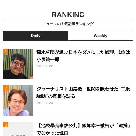
RANKING
ニュースの人気記事ランキング
Daily
Weekly
森永卓郎が選ぶ日本をダメにした総理、1位は
小泉純一郎
2018.08.22
ジャーナリスト山路徹、世間を賑わせた“二股
騒動”の真相を語る
2018.08.24
【池袋暴走事故公判】飯塚幸三被告が「逮捕」
でなかった理由