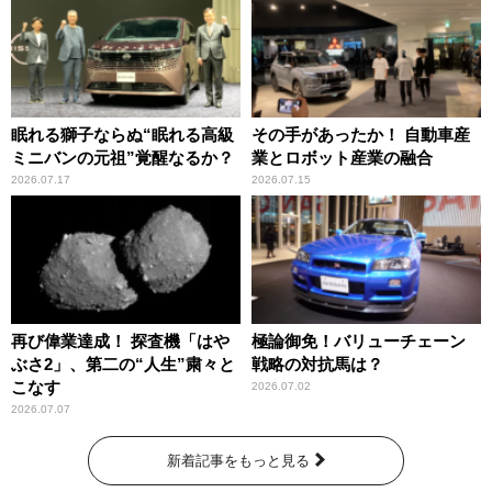
眠れる獅子ならぬ“眠れる高級
その手があったか！ 自動車産
ミニバンの元祖”覚醒なるか？
業とロボット産業の融合
2026.07.17
2026.07.15
再び偉業達成！ 探査機「はや
極論御免！バリューチェーン
ぶさ2」、第二の“人生”粛々と
戦略の対抗馬は？
こなす
2026.07.02
2026.07.07
新着記事をもっと見る