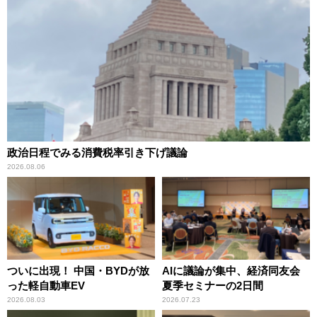
政治日程でみる消費税率引き下げ議論
2026.08.06
ついに出現！ 中国・BYDが放
AIに議論が集中、経済同友会
った軽自動車EV
夏季セミナーの2日間
2026.08.03
2026.07.23