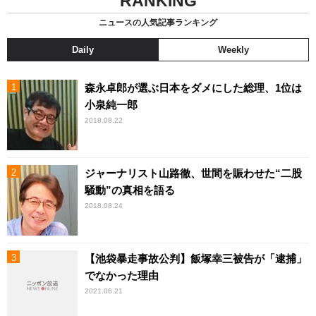
RANKING
ニュースの人気記事ランキング
Daily
Weekly
森永卓郎が選ぶ日本をダメにした総理、1位は
小泉純一郎
2018.08.22
ジャーナリスト山路徹、世間を賑わせた“二股
騒動”の真相を語る
2018.08.24
【池袋暴走事故公判】飯塚幸三被告が「逮捕」
でなかった理由
2021.06.21