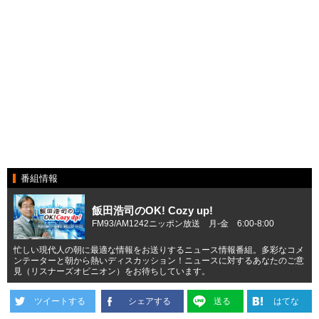
番組情報
飯田浩司のOK! Cozy up!
FM93/AM1242ニッポン放送 月-金 6:00-8:00
忙しい現代人の朝に最適な情報をお送りするニュース情報番組。多彩なコメ
ンテーターと朝から熱いディスカッション！ニュースに対するあなたのご意
見（リスナーズオピニオン）をお待ちしています。
ツイートする
シェアする
送る
はてな