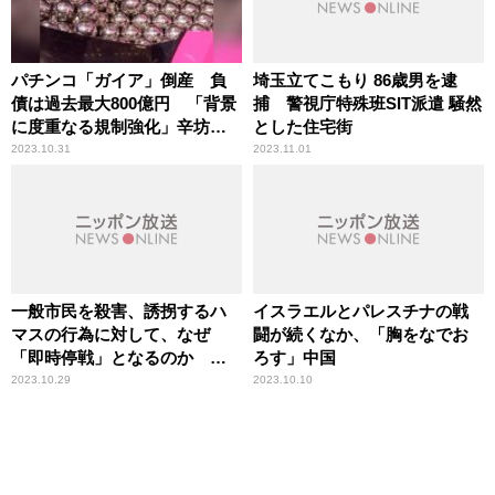
パチンコ「ガイア」倒産 負
埼玉立てこもり 86歳男を逮
債は過去最大800億円 「背景
捕 警視庁特殊班SIT派遣 騒然
に度重なる規制強化」辛坊治
とした住宅街
郎が解説
2023.10.31
2023.11.01
一般市民を殺害、誘拐するハ
イスラエルとパレスチナの戦
マスの行為に対して、なぜ
闘が続くなか、「胸をなでお
「即時停戦」となるのか イ
ろす」中国
スラエル・パレスチナ情勢
2023.10.29
2023.10.10