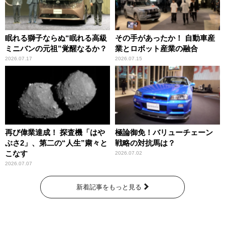
眠れる獅子ならぬ“眠れる高級
その手があったか！ 自動車産
ミニバンの元祖”覚醒なるか？
業とロボット産業の融合
2026.07.17
2026.07.15
再び偉業達成！ 探査機「はや
極論御免！バリューチェーン
ぶさ2」、第二の“人生”粛々と
戦略の対抗馬は？
こなす
2026.07.02
2026.07.07
新着記事をもっと見る