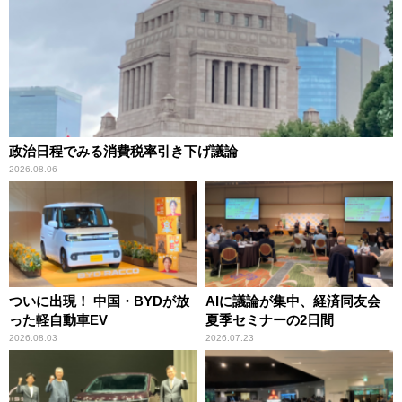
政治日程でみる消費税率引き下げ議論
2026.08.06
ついに出現！ 中国・BYDが放
AIに議論が集中、経済同友会
った軽自動車EV
夏季セミナーの2日間
2026.08.03
2026.07.23