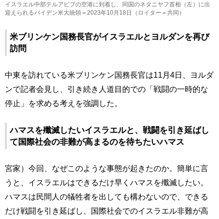
イスラエル中部テルアビブの空港に到着し、同国のネタニヤフ首相（左）に出
迎えられるバイデン米大統領＝2023年10月18日（ロイター＝共同）
米ブリンケン国務長官がイスラエルとヨルダンを再び
訪問
中東を訪れている米ブリンケン国務長官は11月4日、ヨルダ
ンで記者会見し、引き続き人道目的での「戦闘の一時的な
停止」を求める考えを強調した。
ハマスを殲滅したいイスラエルと、戦闘を引き延ばし
て国際社会の非難が高まるのを待ちたいハマス
宮家）今回、なぜこのような事態が起きたのか。簡単に言
うと、イスラエルはできるだけ早くハマスを殲滅したい。
ハマスは民間人の犠牲者を出しても構わないので、できる
だけ戦闘を引き延ばし、国際社会でのイスラエル非難が高