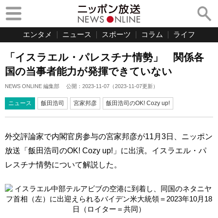
エンタメ
ニュース
スポーツ
コラム
ライフ
「イスラエル・パレスチナ情勢」 関係各
国の当事者能力が発揮できていない
NEWS ONLINE 編集部
公開：
2023-11-07
（
2023-11-07
更新）
ニュース
飯田浩司
宮家邦彦
飯田浩司のOK! Cozy up!
外交評論家で内閣官房参与の宮家邦彦が11月3日、ニッポン
放送「飯田浩司のOK! Cozy up!」に出演。イスラエル・パ
レスチナ情勢について解説した。