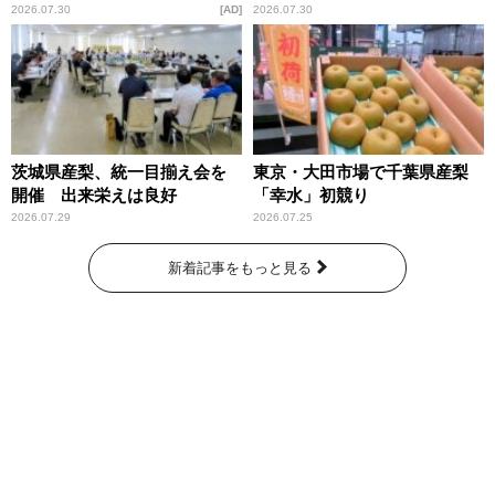
庁が語るトクリュウの実態
2026.07.30
AD
2026.07.30
～」放送
茨城県産梨、統一目揃え会を
東京・大田市場で千葉県産梨
開催 出来栄えは良好
「幸水」初競り
2026.07.29
2026.07.25
新着記事をもっと見る