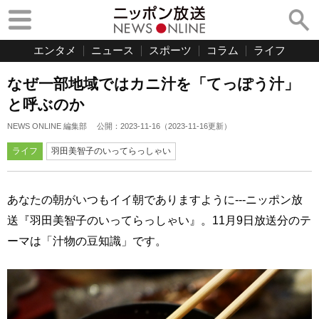
エンタメ
ニュース
スポーツ
コラム
ライフ
なぜ一部地域ではカニ汁を「てっぽう汁」
と呼ぶのか
NEWS ONLINE 編集部
公開：
2023-11-16
（
2023-11-16
更新）
ライフ
羽田美智子のいってらっしゃい
あなたの朝がいつもイイ朝でありますように---ニッポン放
送『羽田美智子のいってらっしゃい』。11月9日放送分のテ
ーマは「汁物の豆知識」です。