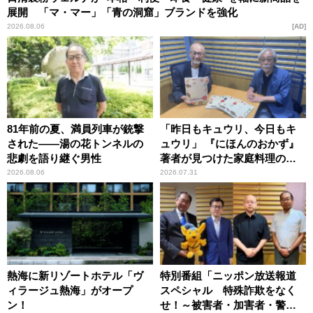
展開 「マ・マー」「青の洞窟」ブランドを強化
2026.08.06
AD
81年前の夏、満員列車が銃撃
「昨日もキュウリ、今日もキ
された――湯の花トンネルの
ュウリ」 『にほんのおかず』
悲劇を語り継ぐ男性
著者が見つけた家庭料理の知
恵
2026.08.06
2026.07.31
熱海に新リゾートホテル「ヴ
特別番組「ニッポン放送報道
ィラージュ熱海」がオープ
スペシャル 特殊詐欺をなく
ン！
せ！～被害者・加害者・警視