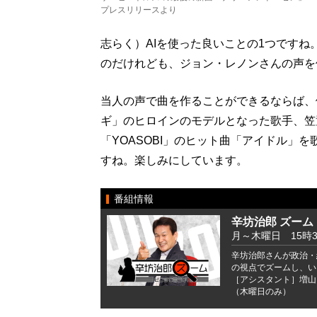
プレスリリースより
志らく）AIを使った良いことの1つです
のだけれども、ジョン・レノンさんの声を
当人の声で曲を作ることができるならば、
ギ」のヒロインのモデルとなった歌手、笠
「YOASOBI」のヒット曲「アイドル」
すね。楽しみにしています。
番組情報
辛坊治郎 ズーム
月～木曜日 15時
辛坊治郎さんが政治・
の視点でズームし、い
［アシスタント］増山
（木曜日のみ）