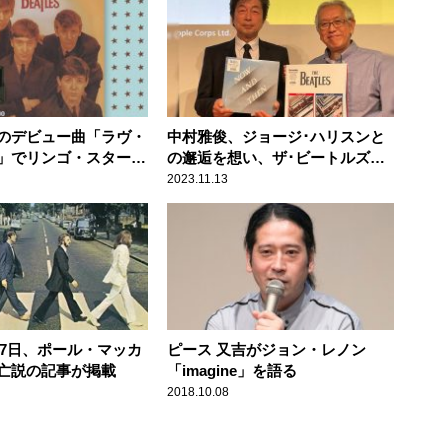
のデビュー曲「ラヴ・
中村雅俊、ジョージ･ハリスンと
」でリンゴ・スターが
の邂逅を想い、ザ･ビートルズ新
曲「ナウ･アンド･ゼン」に感激
2023.11.13
月17日、ポール・マッカ
ピース 又吉がジョン・レノン
亡説の記事が掲載
「imagine」を語る
2018.10.08