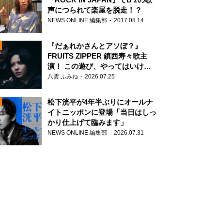
声につられて楽屋を脱走！？
NEWS ONLINE 編集部
2017.08.14
『だぁれかさんとアソぼ？』
FRUITS ZIPPER 鎮西寿々歌主
演！ この遊び、やってはいけま
せん。
八雲 ふみね
2026.07.25
N
松下洸平が4年半ぶりにオールナ
イトニッポンに登場「当日はしっ
かり仕上げて臨みます」
NEWS ONLINE 編集部
2026.07.31
N