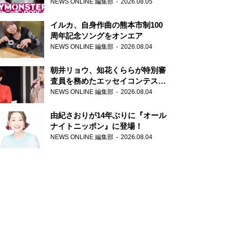
トニッポンPODCAST』月替わり
NEWS ONLINE 編集部
2026.08.05
パーソナリティ
イルカ、自身作曲の熊本市制100
周年記念ソングをオンエア
NEWS ONLINE 編集部
2026.08.04
朝井リョウ、知花くららが特別審
査員を務めたエッセイコンテスト
の特別番組「#いまあなたに伝え
NEWS ONLINE 編集部
2026.08.04
たいこと」
由紀さおりが14年ぶりに『オール
ナイトニッポン』に登場！
NEWS ONLINE 編集部
2026.08.04