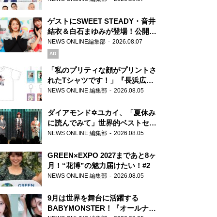
ゲストにSWEET STEADY・音井
結衣＆白石まゆみが登場！公開収
録で素顔全開！
NEWS ONLINE編集部
2026.08.07
AD
「私のプリティな顔がプリントさ
れたTシャツです！」『長浜広奈
天下無双』初の番組グッズ発売
NEWS ONLINE 編集部
2026.08.05
ダイアモンド✡ユカイ、「夏休み
に読んでみて」世界的ベストセラ
ー『アナスタシア』を紹介
NEWS ONLINE 編集部
2026.08.05
GREEN×EXPO 2027まであと8ヶ
月！“花博”の魅力届けたい！#2
NEWS ONLINE 編集部
2026.08.05
9月は世界を舞台に活躍する
BABYMONSTER！『オールナイ