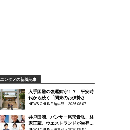
エンタメの新着記事
入手困難の強運御守！？ 平安時
代から続く「関東のお伊勢さ
ま」、芝大神宮にてランパンプス
NEWS ONLINE 編集部
2026.08.07
が合格祈願！
井戸田潤、パンサー尾形貴弘、林
家正蔵、ウエストランドが生登
場！『ラジオビバリー昼ズ』
NEWS ONLINE 編集部
2026.08.07