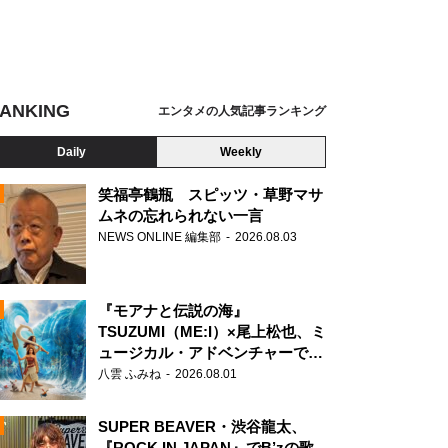
ANKING
エンタメの人気記事ランキング
Daily
Weekly
笑福亭鶴瓶 スピッツ・草野マサ
ムネの忘れられない一言
NEWS ONLINE 編集部
2026.08.03
N
『モアナと伝説の海』
TSUZUMI（ME:I）×尾上松也、ミ
ュージカル・アドベンチャーで美
声を響かせる
八雲 ふみね
2026.08.01
SUPER BEAVER・渋谷龍太、
『ROCK IN JAPAN』でB’zの歌