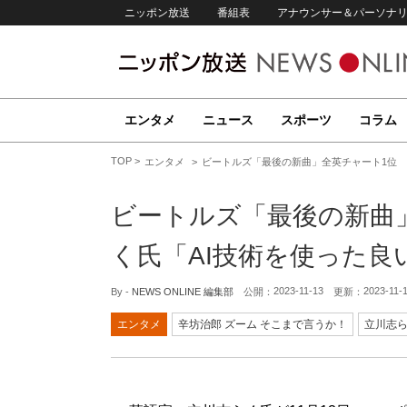
ニッポン放送
番組表
アナウンサー＆パーソナ
エンタメ
ニュース
スポーツ
コラム
TOP
エンタメ
ビートルズ「最後の新曲」全英チャート1位 
ビートルズ「最後の新曲
く氏「AI技術を使った良
2023-11-13
2023-11-
By -
NEWS ONLINE 編集部
公開：
更新：
エンタメ
辛坊治郎 ズーム そこまで言うか！
立川志