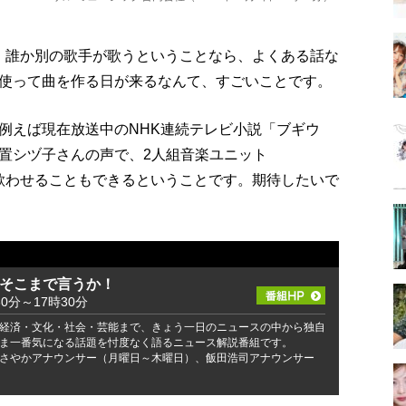
ね。誰か別の歌手が歌うということなら、よくある話な
使って曲を作る日が来るなんて、すごいことです。
例えば現在放送中のNHK連続テレビ小説「ブギウ
置シヅ子さんの声で、2人組音楽ユニット
を歌わせることもできるということです。期待したいで
 そこまで言うか！
30分～17時30分
経済・文化・社会・芸能まで、きょう一日のニュースの中から独自
ま一番気になる話題を忖度なく語るニュース解説番組です。
さやかアナウンサー（月曜日～木曜日）、飯田浩司アナウンサー