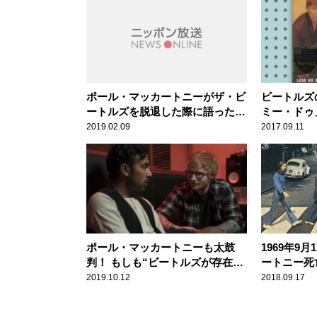
ポール・マッカートニーがザ・ビ
ビートルズ
ートルズを脱退した際に語った名
ミー・ドゥ
言
受けた屈辱
2019.02.09
2017.09.11
ポール・マッカートニーも太鼓
1969年9
判！ もしも“ビートルズが存在し
ートニー死
ていない世界”があったなら..
2019.10.12
2018.09.17