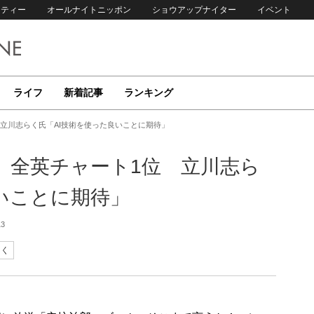
リティー
オールナイトニッポン
ショウアップナイター
イベント
ライフ
新着記事
ランキング
立川志らく氏「AI技術を使った良いことに期待」
」全英チャート1位 立川志ら
いことに期待」
13
らく